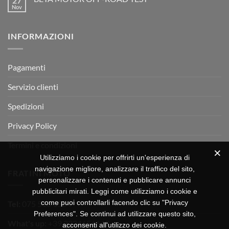
27
arrivata
è
Motor
Nov
tornato
Nessun
RX
a
commento
350
su
Montevarchi!
BETA
INFORMAZIONI
MOTOR
OFF-
ROAD
TEST
Pagamenti
Servizio clienti
Spedizioni
Privacy Policy
Termini e condizioni
Utilizziamo i cookie per offrirti un'esperienza di
navigazione migliore, analizzare il traffico del sito,
FRATINI MOTO
personalizzare i contenuti e pubblicare annunci
pubblicitari mirati. Leggi come utilizziamo i cookie e
come puoi controllarli facendo clic su "Privacy
Tel:
075 518 1504
Preferences". Se continui ad utilizzare questo sito,
What's up:
+39 3334656649
acconsenti all'utilizzo dei cookie.