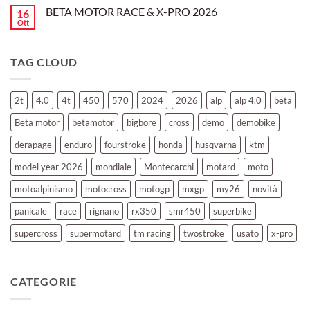
350
su
Montevarchi!
BETA MOTOR RACE & X-PRO 2026
16
BETA
MOTOR
Ott
Nessun
OFF-
commento
ROAD
su
TEST
BETA
TAG CLOUD
MOTOR
RACE
&
X-
PRO
2t
4.0
4t
450
570
2024
2026
alp
alp 4.0
beta
2026
Beta motor
betamotor
bigbore
cross
demo
demobike
derapage
enduro
fourstroke
honda
husqvarna
ktm
model year 2026
mondiale
Montecarchi
motard
moto
motoalpinismo
motocross
motogp
mxgp
my26
novità
panicale
race
rignano
rx350
smr450
superbike
supercross
supermotard
tm racing
twostroke
usato
x-pro
CATEGORIE