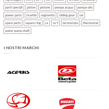
parti speciali
piston
pistone
pompa acqua
pompa olio
power parts
ricambi
segmento
sliding gear
sm
spare parts
square ring
sx
sx-f
termostato
thermostat
water pump shaft
I NOSTRI MARCHI