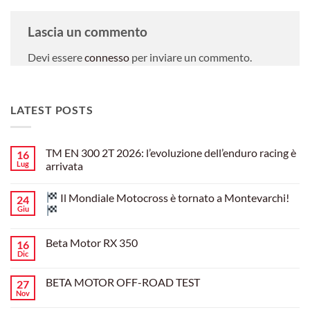
Lascia un commento
Devi essere
connesso
per inviare un commento.
LATEST POSTS
TM EN 300 2T 2026: l’evoluzione dell’enduro racing è
16
Lug
arrivata
Nessun
commento
Il Mondiale Motocross è tornato a Montevarchi!
24
su
TM
Giu
EN
300
Nessun
2T
commento
Beta Motor RX 350
16
2026:
su
l’evoluzione
Dic
Nessun
dell’enduro
Il
commento
racing
Mondiale
su
è
Motocross
BETA MOTOR OFF-ROAD TEST
27
Beta
arrivata
è
Motor
Nov
tornato
Nessun
RX
a
commento