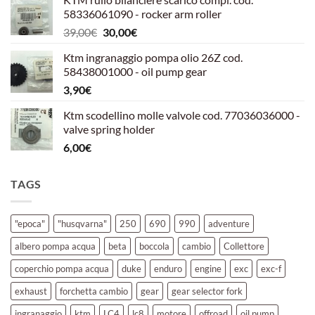
originale
attuale
58336061090 - rocker arm roller
era:
è:
Il
Il
39,00
€
30,00
€
39,00€.
30,00€.
prezzo
prezzo
Ktm ingranaggio pompa olio 26Z cod.
originale
attuale
58438001000 - oil pump gear
era:
è:
3,90
€
39,00€.
30,00€.
Ktm scodellino molle valvole cod. 77036036000 -
valve spring holder
6,00
€
TAGS
"epoca"
"husqvarna"
250
690
990
adventure
albero pompa acqua
beta
boccola
cambio
Collettore
coperchio pompa acqua
duke
enduro
engine
exc
exc-f
exhaust
forchetta cambio
gear
gear selector fork
ingranaggio
ktm
LC4
lc8
motore
offroad
oil pump