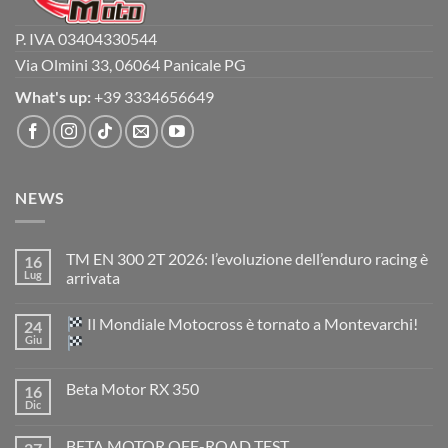
P. IVA 03404330544
Via Olmini 33, 06064 Panicale PG
What's up:
+39 3334656649
NEWS
TM EN 300 2T 2026: l’evoluzione dell’enduro racing è
16
Lug
arrivata
Nessun
commento
Il Mondiale Motocross è tornato a Montevarchi!
24
su
TM
Giu
EN
300
Nessun
2T
commento
Beta Motor RX 350
16
2026:
su
l’evoluzione
Dic
Nessun
dell’enduro
Il
commento
racing
Mondiale
su
è
Motocross
BETA MOTOR OFF-ROAD TEST
Beta