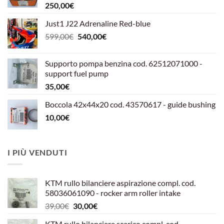
250,00
€
Just1 J22 Adrenaline Red-blue
Il
Il
599,00
€
540,00
€
prezzo
prezzo
originale
attuale
Supporto pompa benzina cod. 62512071000 -
era:
è:
support fuel pump
599,00€.
540,00€.
35,00
€
Boccola 42x44x20 cod. 43570617 - guide bushing
10,00
€
I PIÙ VENDUTI
KTM rullo bilanciere aspirazione compl. cod.
58036061090 - rocker arm roller intake
Il
Il
39,00
€
30,00
€
prezzo
prezzo
KTM rullo bilanciere scarico compl. cod.