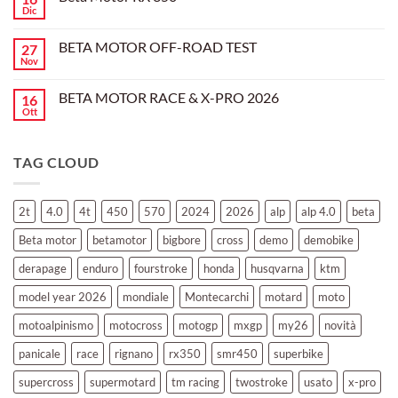
l’evoluzione
Dic
Nessun
dell’enduro
Il
commento
racing
Mondiale
su
è
Motocross
BETA MOTOR OFF-ROAD TEST
27
Beta
arrivata
è
Motor
Nov
tornato
Nessun
RX
a
commento
350
su
Montevarchi!
BETA MOTOR RACE & X-PRO 2026
16
BETA
MOTOR
Ott
Nessun
OFF-
commento
ROAD
su
TEST
BETA
TAG CLOUD
MOTOR
RACE
&
X-
PRO
2t
4.0
4t
450
570
2024
2026
alp
alp 4.0
beta
2026
Beta motor
betamotor
bigbore
cross
demo
demobike
derapage
enduro
fourstroke
honda
husqvarna
ktm
model year 2026
mondiale
Montecarchi
motard
moto
motoalpinismo
motocross
motogp
mxgp
my26
novità
panicale
race
rignano
rx350
smr450
superbike
supercross
supermotard
tm racing
twostroke
usato
x-pro