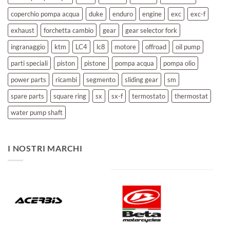
coperchio pompa acqua
duke
enduro
engine
exc
exc-f
exhaust
forchetta cambio
gear
gear selector fork
ingranaggio
ktm
LC4
lc8
motore
offroad
oil pump
parti speciali
piston
pistone
pompa acqua
pompa olio
power parts
ricambi
segmento
sliding gear
sm
spare parts
square ring
sx
sx-f
termostato
thermostat
water pump shaft
I NOSTRI MARCHI