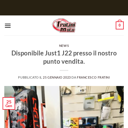
Salta
ai
contenuti
0
NEWS
Disponibile Just1 J22 presso il nostro
punto vendita.
PUBBLICATO IL
25 GENNAIO 2023
DA
FRANCESCO FRATINI
25
Gen