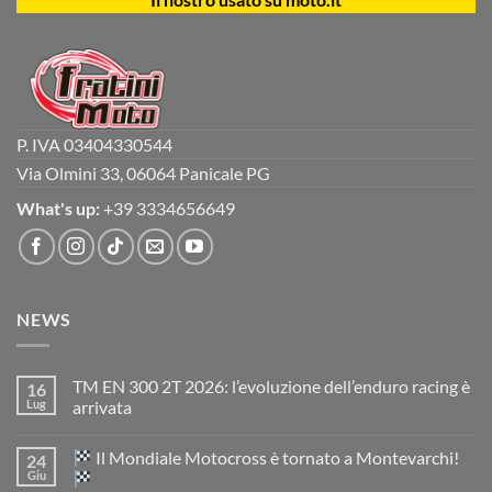
P. IVA 03404330544
Via Olmini 33, 06064 Panicale PG
What's up:
+39 3334656649
NEWS
TM EN 300 2T 2026: l’evoluzione dell’enduro racing è
16
Lug
arrivata
Nessun
commento
Il Mondiale Motocross è tornato a Montevarchi!
24
su
TM
Giu
EN