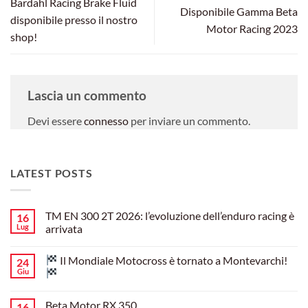
Bardahl Racing Brake Fluid
Disponibile Gamma Beta
disponibile presso il nostro
Motor Racing 2023
shop!
Lascia un commento
Devi essere
connesso
per inviare un commento.
LATEST POSTS
TM EN 300 2T 2026: l’evoluzione dell’enduro racing è
16
Lug
arrivata
Nessun
commento
Il Mondiale Motocross è tornato a Montevarchi!
24
su
TM
Giu
EN
300
Nessun
2T
commento
Beta Motor RX 350
16
2026:
su