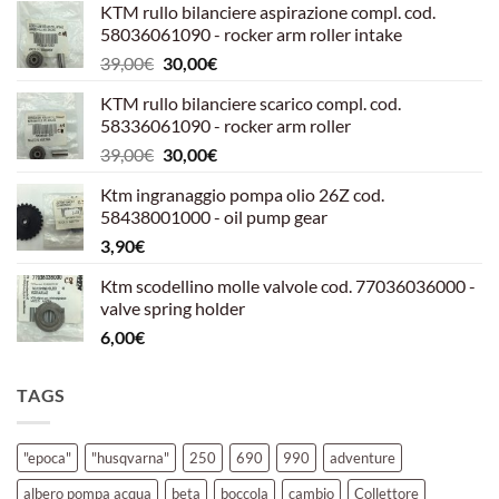
KTM rullo bilanciere aspirazione compl. cod.
58036061090 - rocker arm roller intake
Il
Il
39,00
€
30,00
€
prezzo
prezzo
KTM rullo bilanciere scarico compl. cod.
originale
attuale
58336061090 - rocker arm roller
era:
è:
Il
Il
39,00
€
30,00
€
39,00€.
30,00€.
prezzo
prezzo
Ktm ingranaggio pompa olio 26Z cod.
originale
attuale
58438001000 - oil pump gear
era:
è:
3,90
€
39,00€.
30,00€.
Ktm scodellino molle valvole cod. 77036036000 -
valve spring holder
6,00
€
TAGS
"epoca"
"husqvarna"
250
690
990
adventure
albero pompa acqua
beta
boccola
cambio
Collettore