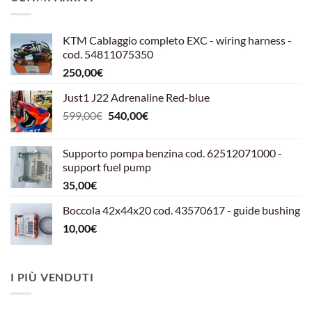
KTM Cablaggio completo EXC - wiring harness -
cod. 54811075350
250,00
€
Just1 J22 Adrenaline Red-blue
Il
Il
599,00
€
540,00
€
prezzo
prezzo
originale
attuale
Supporto pompa benzina cod. 62512071000 -
era:
è:
support fuel pump
599,00€.
540,00€.
35,00
€
Boccola 42x44x20 cod. 43570617 - guide bushing
10,00
€
I PIÙ VENDUTI