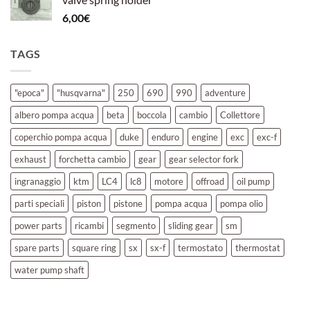
6,00
€
TAGS
"epoca"
"husqvarna"
250
690
990
adventure
albero pompa acqua
beta
boccola
cambio
Collettore
coperchio pompa acqua
duke
enduro
engine
exc
exc-f
exhaust
forchetta cambio
gear
gear selector fork
ingranaggio
ktm
LC4
lc8
motore
offroad
oil pump
parti speciali
piston
pistone
pompa acqua
pompa olio
power parts
ricambi
segmento
sliding gear
sm
spare parts
square ring
sx
sx-f
termostato
thermostat
water pump shaft