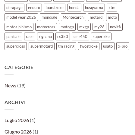
derapage
enduro
fourstroke
honda
husqvarna
ktm
model year 2026
mondiale
Montecarchi
motard
moto
motoalpinismo
motocross
motogp
mxgp
my26
novità
panicale
race
rignano
rx350
smr450
superbike
supercross
supermotard
tm racing
twostroke
usato
x-pro
CATEGORIE
News
(19)
ARCHIVI
Luglio 2026
(1)
Giugno 2026
(1)