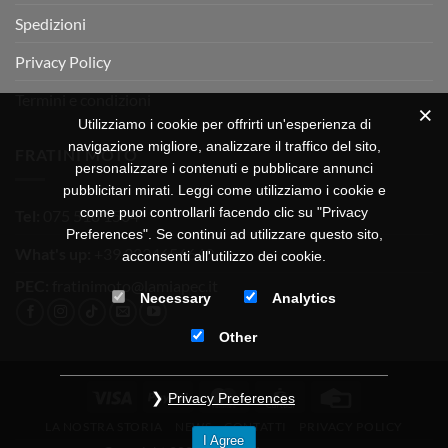
Spedizioni
Privacy Policy
Termini e condizioni
Utilizziamo i cookie per offrirti un'esperienza di
navigazione migliore, analizzare il traffico del sito,
FRATINI MOTO
personalizzare i contenuti e pubblicare annunci
pubblicitari mirati. Leggi come utilizziamo i cookie e
come puoi controllarli facendo clic su "Privacy
Tel:
075 518 1504
Preferences". Se continui ad utilizzare questo sito,
What's up:
+39 3334656649
acconsenti all'utilizzo dei cookie.
PEC:
fratinimoto@lamiapec.it
Necessary
Analytics
Other
Visa
PayPal
MasterCard
CartaSi
Credit
Privacy Preferences
Card
LA NOSTRA STORIA
NEWS
CONTATTI
PRIVACY POLICY
I Agree