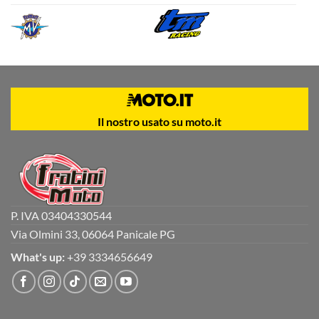
Il nostro usato su moto.it
P. IVA 03404330544
Via Olmini 33, 06064 Panicale PG
What's up:
+39 3334656649