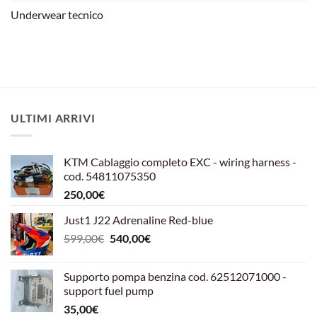
Underwear tecnico
ULTIMI ARRIVI
KTM Cablaggio completo EXC - wiring harness -
cod. 54811075350
250,00
€
Just1 J22 Adrenaline Red-blue
Il
Il
599,00
€
540,00
€
prezzo
prezzo
originale
attuale
Supporto pompa benzina cod. 62512071000 -
era:
è:
support fuel pump
599,00€.
540,00€.
35,00
€