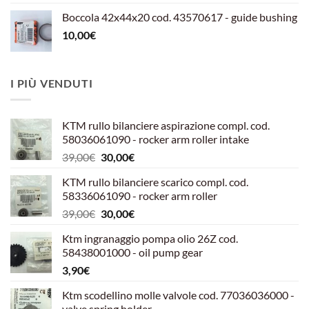
Boccola 42x44x20 cod. 43570617 - guide bushing
10,00
€
I PIÙ VENDUTI
KTM rullo bilanciere aspirazione compl. cod.
58036061090 - rocker arm roller intake
Il
Il
39,00
€
30,00
€
prezzo
prezzo
KTM rullo bilanciere scarico compl. cod.
originale
attuale
58336061090 - rocker arm roller
era:
è:
Il
Il
39,00
€
30,00
€
39,00€.
30,00€.
prezzo
prezzo
Ktm ingranaggio pompa olio 26Z cod.
originale
attuale
58438001000 - oil pump gear
era:
è:
3,90
€
39,00€.
30,00€.
Ktm scodellino molle valvole cod. 77036036000 -
valve spring holder