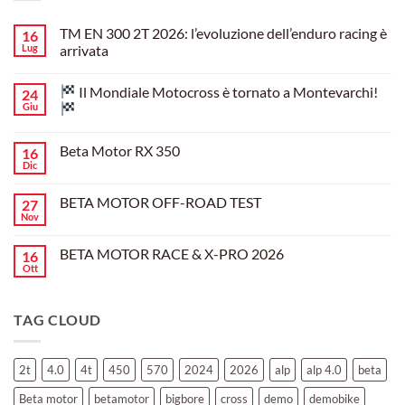
TM EN 300 2T 2026: l’evoluzione dell’enduro racing è
16
Lug
arrivata
Nessun
commento
Il Mondiale Motocross è tornato a Montevarchi!
24
su
TM
Giu
EN
300
Nessun
2T
commento
Beta Motor RX 350
16
2026:
su
l’evoluzione
Dic
Nessun
dell’enduro
Il
commento
racing
Mondiale
su
è
Motocross
BETA MOTOR OFF-ROAD TEST
27
Beta
arrivata
è
Motor
Nov
tornato
Nessun
RX
a
commento
350
su
Montevarchi!
BETA MOTOR RACE & X-PRO 2026
16
BETA
MOTOR
Ott
Nessun
OFF-
commento
ROAD
su
TEST
BETA
TAG CLOUD
MOTOR
RACE
&
X-
PRO
2t
4.0
4t
450
570
2024
2026
alp
alp 4.0
beta
2026
Beta motor
betamotor
bigbore
cross
demo
demobike