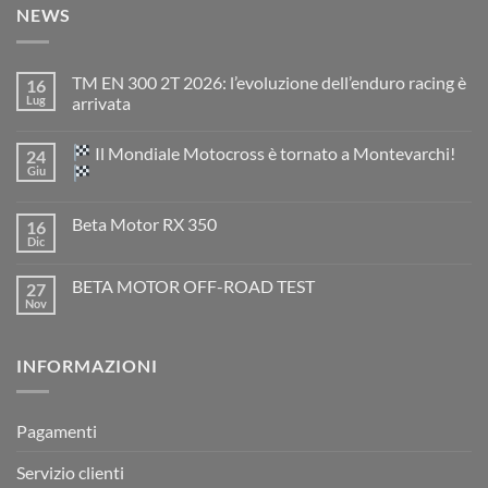
NEWS
TM EN 300 2T 2026: l’evoluzione dell’enduro racing è
16
Lug
arrivata
Nessun
commento
Il Mondiale Motocross è tornato a Montevarchi!
24
su
TM
Giu
EN
300
Nessun
2T
commento
Beta Motor RX 350
16
2026:
su
l’evoluzione
Dic
Nessun
dell’enduro
Il
commento
racing
Mondiale
su
è
Motocross
BETA MOTOR OFF-ROAD TEST
27
Beta
arrivata
è
Motor
Nov
tornato
Nessun
RX
a
commento
350
su
Montevarchi!
BETA
INFORMAZIONI
MOTOR
OFF-
ROAD
TEST
Pagamenti
Servizio clienti