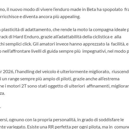
no, il nuovo modo di vivere l’enduro made in Beta ha spopolato fra
 arricchisce e diventa ancora più appealing.
a plasticità di adattamento, che rende la moto la compagna ideale 
ck di Hard Enduro, grazie all’adattabilità della ciclistica e alla
hi semplici click. Gli amatori invece hanno apprezzato la facilità, e
o nell’affrontare livelli di guida sempre più impegnativi, nel modo 
ar 2026, l’handling del veicolo è ulteriormente migliorato, riuscen
di un range sempre più ampio di piloti, grazie anche all’estrema
he i motori 2T sono stati oggetto di ulteriori affinamenti, miglior
nza.
.
si, ognuno con la propria personalità, in grado di soddisfare le
nte variegato. Esiste una RR perfetta per ogni pilota, ma in comun