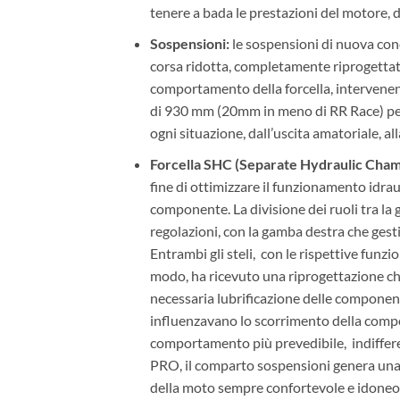
tenere a bada le prestazioni del motore, d
Sospensioni:
le sospensioni di nuova con
corsa ridotta, completamente riprogettat
comportamento della forcella, intervenen
di 930 mm (20mm in meno di RR Race) perm
ogni situazione, dall’uscita amatoriale, a
Forcella SHC (Separate Hydraulic Cham
fine di ottimizzare il funzionamento idraul
componente. La divisione dei ruoli tra la
regolazioni, con la gamba destra che gestis
Entrambi gli steli, con le rispettive funzi
modo, ha ricevuto una riprogettazione ch
necessaria lubrificazione delle component
influenzavano lo scorrimento della compon
comportamento più prevedibile, indiffere
PRO, il comparto sospensioni genera una
della moto sempre confortevole e idoneo 