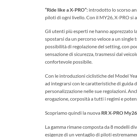
“Ride like a X-PRO”:
introdotto lo scorso an
piloti di ogni livello. Con il MY26, X-PRO si
Gli utenti più esperti ne hanno apprezzato l
spostarsi da un percorso veloce a un single tra
possibilità di regolazione del setting, con poc
sensazione di sicurezza, trasmessi dal veicol
confortevole possibile.
Con le introduzioni ciclistiche del Model Ye
ad integrarsi con le caratteristiche di guida 
personalizzazione nelle sue regolazioni. Anc
erogazione, corposità a tutti i regimi e pote
Scopriamo quindi la nuova
RR X-PRO My26
La gamma rimane composta da 8 modelli diver
esigenze di un ventaglio di piloti estremame