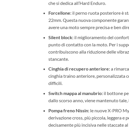
che si dedica all’Hard Enduro.
Forcellone:
il perno ruota posteriore è 
22mm. Questa nuova componente garantisce 
avere una moto sempre precisa e ben dire
Silent block:
il miglioramento del confort
punto di contatto con la moto. Per i suppo
contribuiscono alla riduzione delle vibra
stancante.
Cinghia di recupero anteriore:
a rimarc
cinghia traino anteriore, personalizzata c
difficili.
Switch mappa al manubrio:
il bottone p
dallo scorso anno, viene mantenuto tale, i
Pompa freno Nissin:
le nuove X-PRO My26
derivazione cross, più piccola, leggera e
decisamente più incisiva nelle staccate al