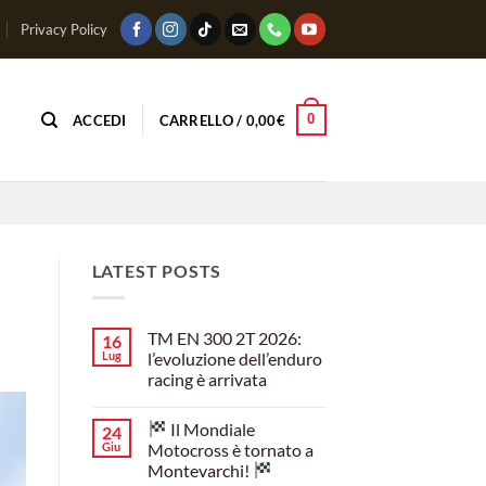
Privacy Policy
0
ACCEDI
CARRELLO /
0,00
€
LATEST POSTS
TM EN 300 2T 2026:
16
Lug
l’evoluzione dell’enduro
racing è arrivata
Nessun
commento
Il Mondiale
24
su
TM
Giu
Motocross è tornato a
EN
Montevarchi!
300
2T