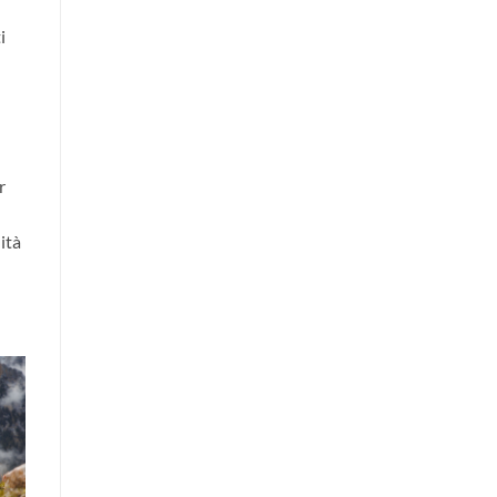
i
r
ità