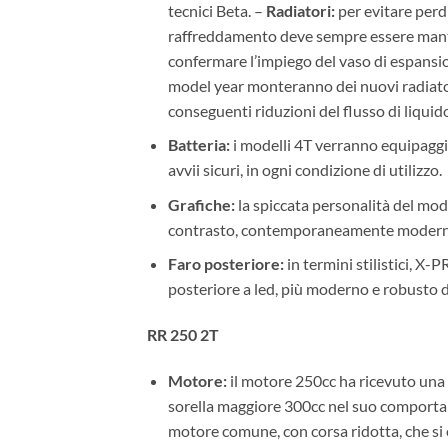
tecnici Beta. –
Radiatori:
per evitare perdit
raffreddamento deve sempre essere manten
confermare l’impiego del vaso di espansion
model year monteranno dei nuovi radiator
conseguenti riduzioni del flusso di liquid
Batteria:
i modelli 4T verranno equipaggia
avvii sicuri, in ogni condizione di utilizzo.
Grafiche:
la spiccata personalità del mod
contrasto, contemporaneamente moderno
Faro posteriore:
in termini stilistici, X
posteriore a led, più moderno e robusto
RR 250 2T
Motore:
il motore 250cc ha ricevuto una s
sorella maggiore 300cc nel suo comportam
motore comune, con corsa ridotta, che si