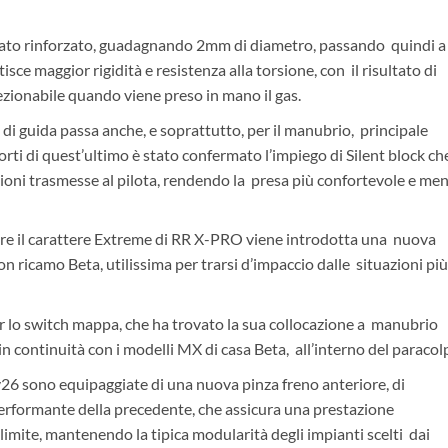
stato rinforzato, guadagnando 2mm di diametro, passando quindi a
maggior rigidità e resistenza alla torsione, con il risultato di
zionabile quando viene preso in mano il gas.
 di guida passa anche, e soprattutto, per il manubrio, principale
rti di quest’ultimo è stato confermato l’impiego di Silent block ch
zioni trasmesse al pilota, rendendo la presa più confortevole e me
are il carattere Extreme di RR X-PRO viene introdotta una nuova
on ricamo Beta, utilissima per trarsi d’impaccio dalle situazioni più
er lo switch mappa, che ha trovato la sua collocazione a manubrio
n continuità con i modelli MX di casa Beta, all’interno del paracol
 sono equipaggiate di una nuova pinza freno anteriore, di
 performante della precedente, che assicura una prestazione
 limite, mantenendo la tipica modularità degli impianti scelti dai