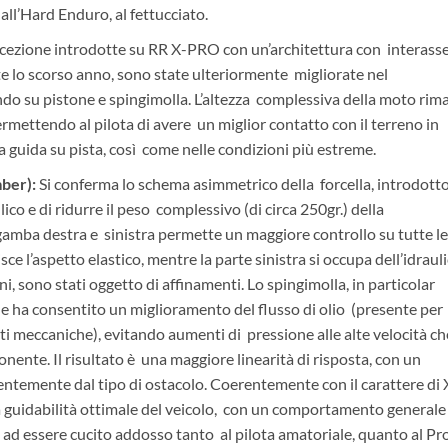
all’Hard Enduro, al fettucciato.
cezione introdotte su RR X-PRO con un’architettura con interasse
e lo scorso anno, sono state ulteriormente migliorate nel
do su pistone e spingimolla. L’altezza complessiva della moto rim
ettendo al pilota di avere un miglior contatto con il terreno in
lla guida su pista, così come nelle condizioni più estreme.
ber):
Si conferma lo schema asimmetrico della forcella, introdotto
ico e di ridurre il peso complessivo (di circa 250gr.) della
 gamba destra e sinistra permette un maggiore controllo su tutte le
ce l’aspetto elastico, mentre la parte sinistra si occupa dell’idrauli
oni, sono stati oggetto di affinamenti. Lo spingimolla, in particolar
e ha consentito un miglioramento del flusso di olio (presente per
i meccaniche), evitando aumenti di pressione alle alte velocità ch
ente. Il risultato è una maggiore linearità di risposta, con un
ntemente dal tipo di ostacolo. Coerentemente con il carattere di 
 guidabilità ottimale del veicolo, con un comportamento generale
ad essere cucito addosso tanto al pilota amatoriale, quanto al Pr