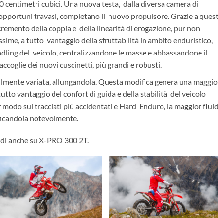
 centimetri cubici. Una nuova testa, dalla diversa camera di
 opportuni travasi, completano il nuovo propulsore. Grazie a quest
ncremento della coppia e della linearità di erogazione, pur non
sime, a tutto vantaggio della sfruttabilità in ambito enduristico,
ling del veicolo, centralizzandone le masse e abbassandone il
ccoglie dei nuovi cuscinetti, più grandi e robusti.
bilmente variata, allungandola. Questa modifica genera una maggio
 tutto vantaggio del confort di guida e della stabilità del veicolo
r modo sui tracciati più accidentati e Hard Enduro, la maggior fluid
ificandola notevolmente.
idi anche su X-PRO 300 2T.