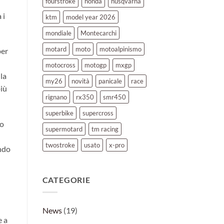
fourstroke
honda
husqvarna
 i
ktm
model year 2026
mondiale
Montecarchi
motard
moto
motoalpinismo
per
motocross
motogp
mxgp
 la
my26
novità
panicale
race
più
rignano
rx350
smr450
superbike
supercross
do
supermotard
tm racing
twostroke
usato
x-pro
ando
CATEGORIE
News
(19)
e a