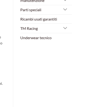
Manutenzione
Parti speciali
Ricambi usati garantiti
TM Racing
e
Underwear tecnico
no
pi.