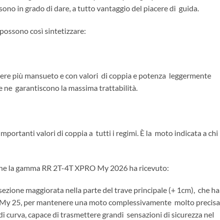
ono in grado di dare, a tutto vantaggio del piacere di guida.
i possono così sintetizzare:
tere più mansueto e con valori di coppia e potenza leggermente
e ne garantiscono la massima trattabilità.
ortanti valori di coppia a tutti i regimi. È la moto indicata a chi
 che la gamma RR 2T-4T XPRO My 2026 ha ricevuto:
 sezione maggiorata nella parte del trave principale (+ 1cm), che ha
O My 25, per mantenere una moto complessivamente molto precisa
 di curva, capace di trasmettere grandi sensazioni di sicurezza nel