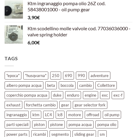
Ktm ingranaggio pompa olio 26Z cod.
originale
attuale
58438001000 - oil pump gear
era:
è:
3,90
€
39,00€.
30,00€.
Ktm scodellino molle valvole cod. 77036036000 -
valve spring holder
6,00
€
TAGS
"epoca"
"husqvarna"
250
690
990
adventure
albero pompa acqua
beta
boccola
cambio
Collettore
coperchio pompa acqua
duke
enduro
engine
exc
exc-f
exhaust
forchetta cambio
gear
gear selector fork
ingranaggio
ktm
LC4
lc8
motore
offroad
oil pump
parti speciali
piston
pistone
pompa acqua
pompa olio
power parts
ricambi
segmento
sliding gear
sm