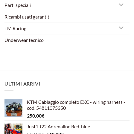
Parti speciali
Ricambi usati garantiti
TM Racing
Underwear tecnico
ULTIMI ARRIVI
KTM Cablaggio completo EXC - wiring harness -
cod. 54811075350
250,00
€
Just1 J22 Adrenaline Red-blue
Il
Il