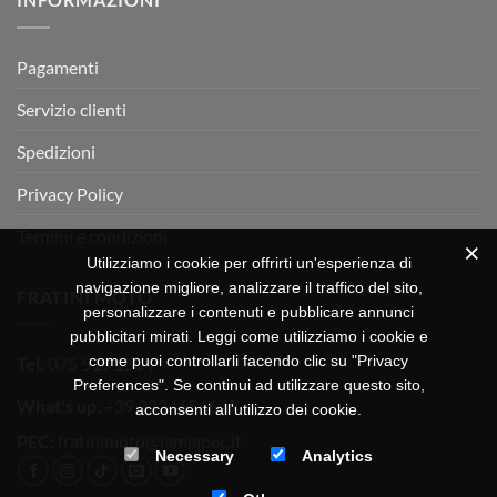
OFF-
ROAD
TEST
Pagamenti
Servizio clienti
Spedizioni
Privacy Policy
Termini e condizioni
Utilizziamo i cookie per offrirti un'esperienza di
navigazione migliore, analizzare il traffico del sito,
FRATINI MOTO
personalizzare i contenuti e pubblicare annunci
pubblicitari mirati. Leggi come utilizziamo i cookie e
come puoi controllarli facendo clic su "Privacy
Tel:
075 518 1504
Preferences". Se continui ad utilizzare questo sito,
What's up:
+39 3334656649
acconsenti all'utilizzo dei cookie.
PEC:
fratinimoto@lamiapec.it
Necessary
Analytics