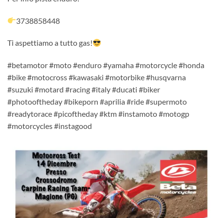
3738858448
Ti aspettiamo a tutto gas!
#betamotor #moto #enduro #yamaha #motorcycle #honda
#bike #motocross #kawasaki #motorbike #husqvarna
#suzuki #motard #racing #italy #ducati #biker
#photooftheday #bikeporn #aprilia #ride #supermoto
#readytorace #picoftheday #ktm #instamoto #motogp
#motorcycles #instagood