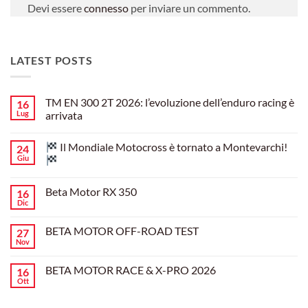
Devi essere
connesso
per inviare un commento.
LATEST POSTS
TM EN 300 2T 2026: l’evoluzione dell’enduro racing è
16
Lug
arrivata
Nessun
commento
Il Mondiale Motocross è tornato a Montevarchi!
24
su
TM
Giu
EN
300
Nessun
2T
commento
Beta Motor RX 350
16
2026:
su
l’evoluzione
Dic
Nessun
dell’enduro
Il
commento
racing
Mondiale
su
è
Motocross
BETA MOTOR OFF-ROAD TEST
27
Beta
arrivata
è
Motor
Nov
tornato
Nessun
RX
a
commento
350
su
Montevarchi!
BETA MOTOR RACE & X-PRO 2026
16
BETA
MOTOR
Ott
Nessun
OFF-
commento
ROAD
su
TEST