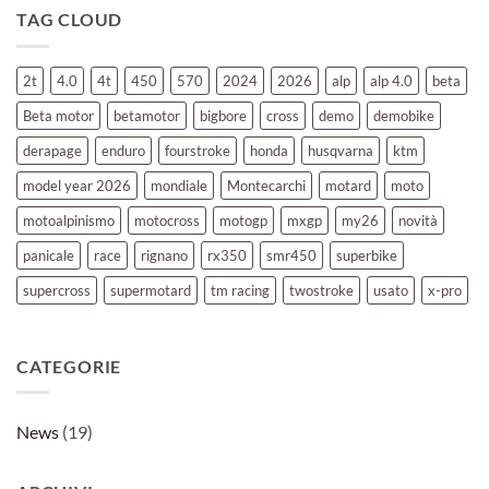
BETA
TAG CLOUD
MOTOR
RACE
&
X-
PRO
2t
4.0
4t
450
570
2024
2026
alp
alp 4.0
beta
2026
Beta motor
betamotor
bigbore
cross
demo
demobike
derapage
enduro
fourstroke
honda
husqvarna
ktm
model year 2026
mondiale
Montecarchi
motard
moto
motoalpinismo
motocross
motogp
mxgp
my26
novità
panicale
race
rignano
rx350
smr450
superbike
supercross
supermotard
tm racing
twostroke
usato
x-pro
CATEGORIE
News
(19)