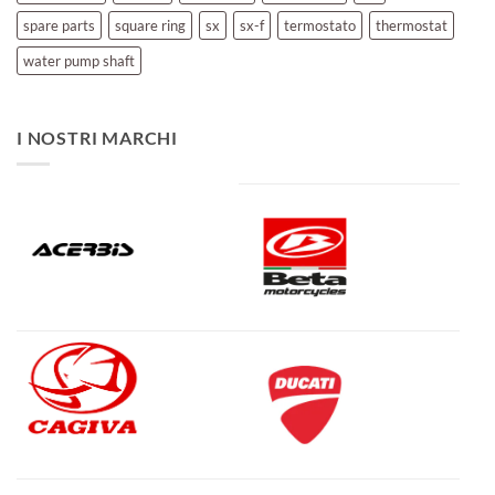
spare parts
square ring
sx
sx-f
termostato
thermostat
water pump shaft
I NOSTRI MARCHI