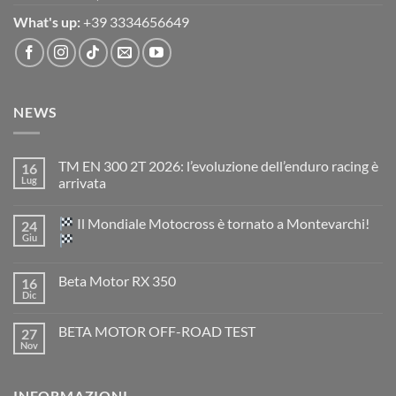
What's up:
+39 3334656649
NEWS
TM EN 300 2T 2026: l’evoluzione dell’enduro racing è
16
Lug
arrivata
Nessun
commento
Il Mondiale Motocross è tornato a Montevarchi!
24
su
TM
Giu
EN
300
Nessun
2T
commento
Beta Motor RX 350
16
2026:
su
l’evoluzione
Dic
Nessun
dell’enduro
Il
commento
racing
Mondiale
su
è
Motocross
BETA MOTOR OFF-ROAD TEST
27
Beta
arrivata
è
Motor
Nov
tornato
Nessun
RX
a
commento
350
su
Montevarchi!
BETA
INFORMAZIONI
MOTOR