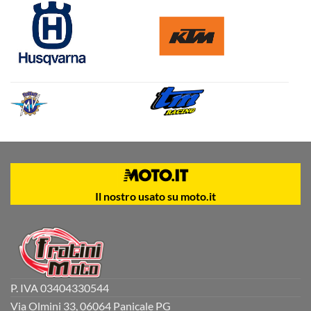
Il nostro usato su moto.it
P. IVA 03404330544
Via Olmini 33, 06064 Panicale PG