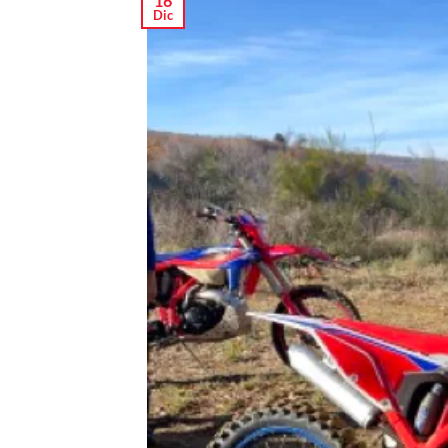
16
Dic