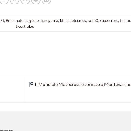
o
2t
,
Beta motor
,
bigbore
,
husqvarna
,
ktm
,
motocross
,
rx350
,
supercross
,
tm rac
twostroke
.
Il Mondiale Motocross è tornato a Montevarchi
mmento.