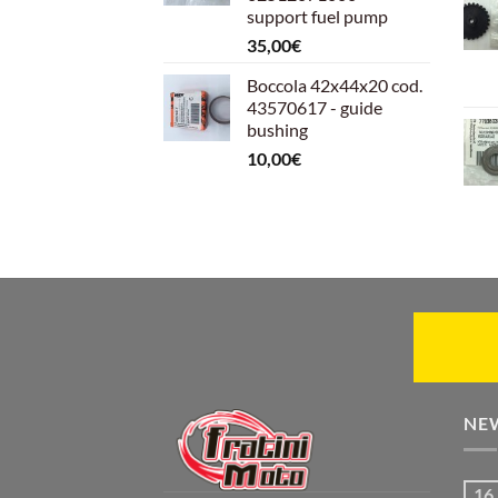
599,00€.
540,00€.
support fuel pump
35,00
€
Boccola 42x44x20 cod.
43570617 - guide
bushing
10,00
€
NE
16