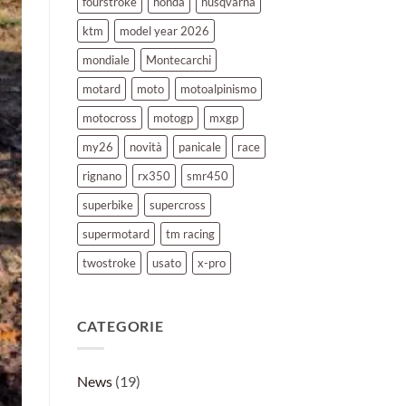
fourstroke
honda
husqvarna
ktm
model year 2026
mondiale
Montecarchi
motard
moto
motoalpinismo
motocross
motogp
mxgp
my26
novità
panicale
race
rignano
rx350
smr450
superbike
supercross
supermotard
tm racing
twostroke
usato
x-pro
CATEGORIE
News
(19)