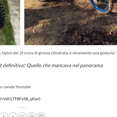
, tipico dei 2t cross di grossa cilindrata, è veramente una goduria!
2t definitiva! Quello che mancava nel panorama
tro canale Youtube
?si=VdI17T8FxSB_qKw5