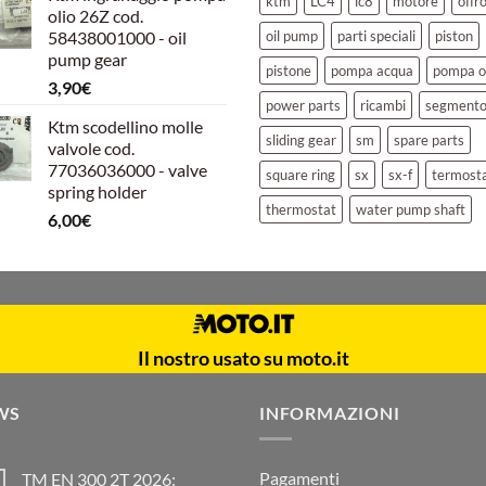
ktm
LC4
lc8
motore
offr
olio 26Z cod.
era:
è:
58438001000 - oil
oil pump
parti speciali
piston
39,00€.
30,00€.
pump gear
pistone
pompa acqua
pompa o
3,90
€
power parts
ricambi
segment
Ktm scodellino molle
sliding gear
sm
spare parts
valvole cod.
77036036000 - valve
square ring
sx
sx-f
termost
spring holder
thermostat
water pump shaft
6,00
€
Il nostro usato su moto.it
WS
INFORMAZIONI
Pagamenti
TM EN 300 2T 2026: