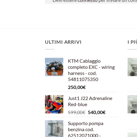
ULTIMI ARRIVI
I P
KTM Cablaggio
completo EXC - wiring
harness - cod.
54811075350
250,00
€
Just1 J22 Adrenaline
Red-blue
Il
Il
599,00
€
540,00
€
prezzo
prezzo
Supporto pompa
originale
attuale
benzina cod.
era:
è:
62512071000 -