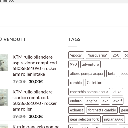
IÙ VENDUTI
TAGS
"epoca"
"husqvarna"
250
6
KTM rullo bilanciere
aspirazione compl. cod.
990
adventure
58036061090 - rocker
arm roller intake
albero pompa acqua
beta
bocc
Il
Il
39,00
€
30,00
€
cambio
Collettore
prezzo
prezzo
KTM rullo bilanciere
coperchio pompa acqua
duke
originale
attuale
scarico compl. cod.
era:
è:
enduro
engine
exc
exc-f
58336061090 - rocker
39,00€.
30,00€.
arm roller
exhaust
forchetta cambio
gea
Il
Il
39,00
€
30,00
€
gear selector fork
ingranaggio
prezzo
prezzo
Ktm ingranaggio pompa
originale
attuale