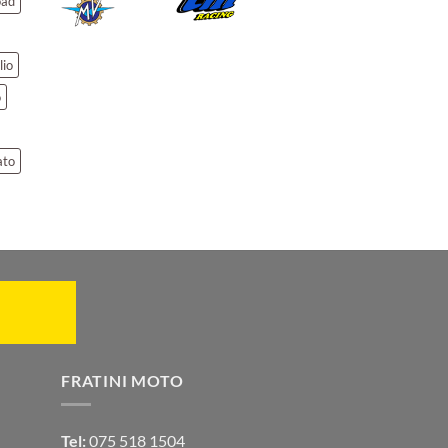
oad
lio
o
ato
FRATINI MOTO
Tel:
075 518 1504