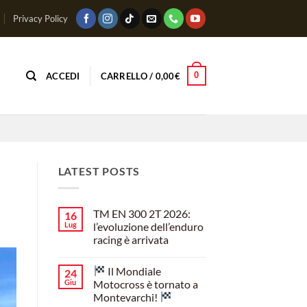
Privacy Policy
0
ACCEDI
CARRELLO /
0,00
€
LATEST POSTS
TM EN 300 2T 2026:
16
Lug
l’evoluzione dell’enduro
racing è arrivata
Nessun
commento
Il Mondiale
24
su
TM
Giu
Motocross è tornato a
EN
Montevarchi!
300
2T