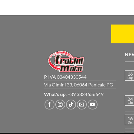
NE
16
P. IVA 03404330544
Lug
Via Olmini 33, 06064 Panicale PG
What's up:
+39 3334656649
24
Giu
16
Dic