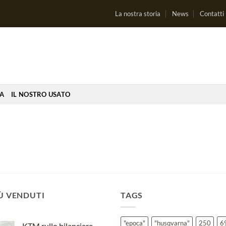
La nostra storia
News
Contatti
IA
IL NOSTRO USATO
IÙ VENDUTI
TAGS
"epoca"
"husqvarna"
250
6
KTM rullo bilanciere