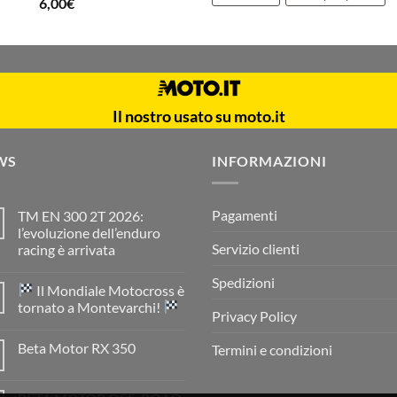
6,00
€
Il nostro usato su moto.it
WS
INFORMAZIONI
Pagamenti
TM EN 300 2T 2026:
l’evoluzione dell’enduro
Servizio clienti
racing è arrivata
Nessun
commento
Spedizioni
Il Mondiale Motocross è
su
TM
tornato a Montevarchi!
EN
Privacy Policy
300
Nessun
2T
commento
Beta Motor RX 350
Termini e condizioni
2026:
su
l’evoluzione
Nessun
dell’enduro
Il
commento
racing
Mondiale
su
è
Motocross