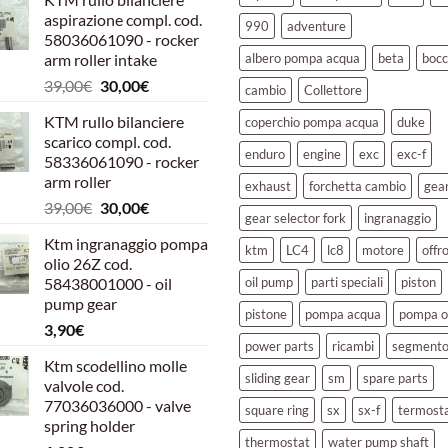
aspirazione compl. cod.
990
adventure
58036061090 - rocker
arm roller intake
albero pompa acqua
beta
bocc
Il
Il
39,00
€
30,00
€
cambio
Collettore
prezzo
prezzo
KTM rullo bilanciere
coperchio pompa acqua
duke
originale
attuale
scarico compl. cod.
era:
è:
enduro
engine
exc
exc-f
58336061090 - rocker
39,00€.
30,00€.
arm roller
exhaust
forchetta cambio
gea
Il
Il
39,00
€
30,00
€
gear selector fork
ingranaggio
prezzo
prezzo
Ktm ingranaggio pompa
originale
attuale
ktm
LC4
lc8
motore
offr
olio 26Z cod.
era:
è:
58438001000 - oil
oil pump
parti speciali
piston
39,00€.
30,00€.
pump gear
pistone
pompa acqua
pompa o
3,90
€
power parts
ricambi
segment
Ktm scodellino molle
sliding gear
sm
spare parts
valvole cod.
77036036000 - valve
square ring
sx
sx-f
termost
spring holder
thermostat
water pump shaft