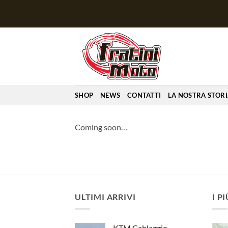
Salta
ai
contenuti
SHOP
NEWS
CONTATTI
LA NOSTRA STOR
Coming soon…
ULTIMI ARRIVI
I P
KTM Cablaggio