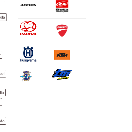
ola
r
oad
lio
o
ato