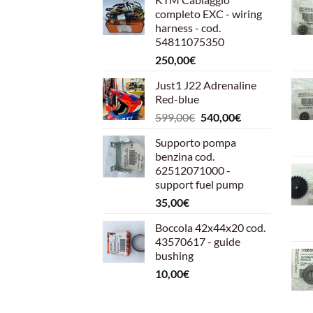
completo EXC - wiring
harness - cod.
54811075350
250,00
€
Just1 J22 Adrenaline
Red-blue
Il
Il
599,00
€
540,00
€
prezzo
prezzo
Supporto pompa
originale
attuale
benzina cod.
era:
è:
62512071000 -
599,00€.
540,00€.
support fuel pump
35,00
€
Boccola 42x44x20 cod.
43570617 - guide
bushing
10,00
€