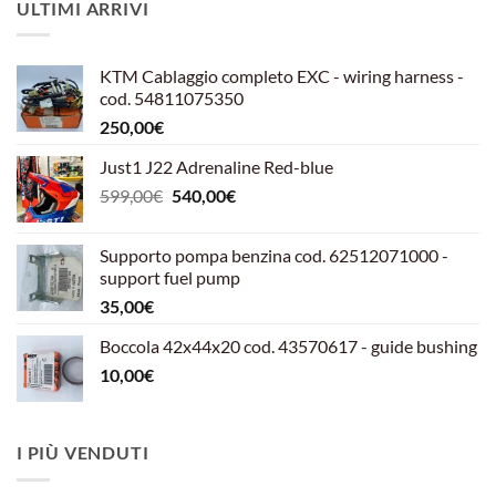
ULTIMI ARRIVI
KTM Cablaggio completo EXC - wiring harness -
cod. 54811075350
250,00
€
Just1 J22 Adrenaline Red-blue
Il
Il
599,00
€
540,00
€
prezzo
prezzo
originale
attuale
Supporto pompa benzina cod. 62512071000 -
era:
è:
support fuel pump
599,00€.
540,00€.
35,00
€
Boccola 42x44x20 cod. 43570617 - guide bushing
10,00
€
I PIÙ VENDUTI