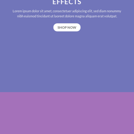
EFFECTS
Lorem ipsum dolor sit amet, consectetuer adipiscing elit, sed diam nonummy
nibh euismod tincidunt ut laoreet dolore magna aliquam erat volutpat.
SHOP NOW