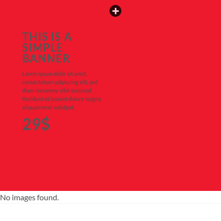
THIS IS A
SIMPLE
BANNER
Lorem ipsum dolor sit amet,
consectetuer adipiscing elit, sed
diam nonummy nibh euismod
tincidunt ut laoreet dolore magna
aliquam erat volutpat.
29$
No images found.