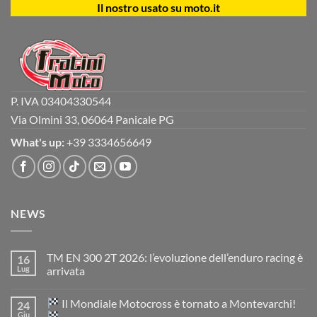
Il nostro usato su moto.it
P. IVA 03404330544
Via Olmini 33, 06064 Panicale PG
What's up:
+39 3334656649
NEWS
TM EN 300 2T 2026: l’evoluzione dell’enduro racing è
16
Lug
arrivata
Nessun
commento
Il Mondiale Motocross è tornato a Montevarchi!
24
su
TM
Giu