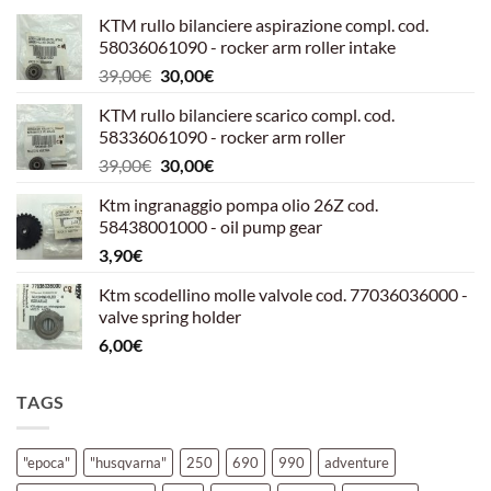
KTM rullo bilanciere aspirazione compl. cod.
58036061090 - rocker arm roller intake
Il
Il
39,00
€
30,00
€
prezzo
prezzo
KTM rullo bilanciere scarico compl. cod.
originale
attuale
58336061090 - rocker arm roller
era:
è:
Il
Il
39,00
€
30,00
€
39,00€.
30,00€.
prezzo
prezzo
Ktm ingranaggio pompa olio 26Z cod.
originale
attuale
58438001000 - oil pump gear
era:
è:
3,90
€
39,00€.
30,00€.
Ktm scodellino molle valvole cod. 77036036000 -
valve spring holder
6,00
€
TAGS
"epoca"
"husqvarna"
250
690
990
adventure