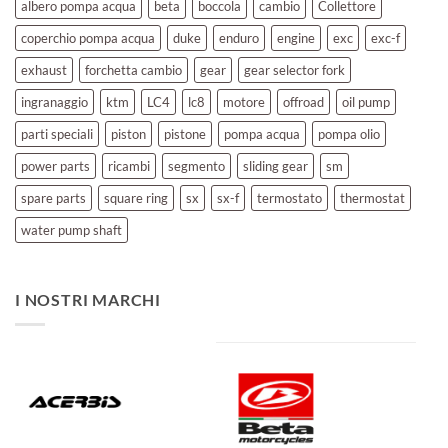
albero pompa acqua
beta
boccola
cambio
Collettore
coperchio pompa acqua
duke
enduro
engine
exc
exc-f
exhaust
forchetta cambio
gear
gear selector fork
ingranaggio
ktm
LC4
lc8
motore
offroad
oil pump
parti speciali
piston
pistone
pompa acqua
pompa olio
power parts
ricambi
segmento
sliding gear
sm
spare parts
square ring
sx
sx-f
termostato
thermostat
water pump shaft
I NOSTRI MARCHI