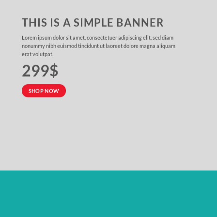
THIS IS A SIMPLE BANNER
Lorem ipsum dolor sit amet, consectetuer adipiscing elit, sed diam
nonummy nibh euismod tincidunt ut laoreet dolore magna aliquam
erat volutpat.
299$
SHOP NOW