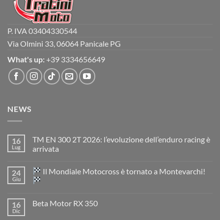
P. IVA 03404330544
Via Olmini 33, 06064 Panicale PG
What's up:
+39 3334656649
NEWS
TM EN 300 2T 2026: l’evoluzione dell’enduro racing è
16
Lug
arrivata
Nessun
commento
Il Mondiale Motocross è tornato a Montevarchi!
24
su
TM
Giu
EN
300
Nessun
2T
commento
Beta Motor RX 350
16
2026:
su
l’evoluzione
Dic
Nessun
dell’enduro
Il
commento