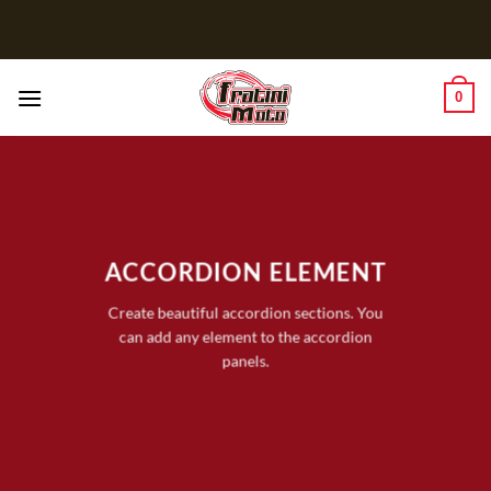
Salta
ai
contenuti
0
ACCORDION ELEMENT
Create beautiful accordion sections. You
can add any element to the accordion
panels.