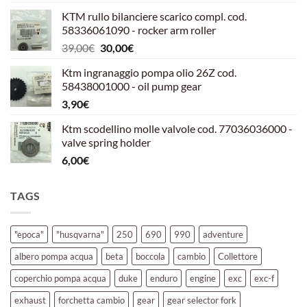
prezzo
prezzo
KTM rullo bilanciere scarico compl. cod.
originale
attuale
58336061090 - rocker arm roller
era:
è:
Il
Il
39,00
€
30,00
€
39,00€.
30,00€.
prezzo
prezzo
Ktm ingranaggio pompa olio 26Z cod.
originale
attuale
58438001000 - oil pump gear
era:
è:
3,90
€
39,00€.
30,00€.
Ktm scodellino molle valvole cod. 77036036000 -
valve spring holder
6,00
€
TAGS
"epoca"
"husqvarna"
250
690
990
adventure
albero pompa acqua
beta
boccola
cambio
Collettore
coperchio pompa acqua
duke
enduro
engine
exc
exc-f
exhaust
forchetta cambio
gear
gear selector fork