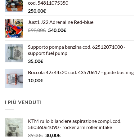
cod. 54811075350
250,00
€
Just1 J22 Adrenaline Red-blue
Il
Il
599,00
€
540,00
€
prezzo
prezzo
originale
attuale
Supporto pompa benzina cod. 62512071000 -
era:
è:
support fuel pump
599,00€.
540,00€.
35,00
€
Boccola 42x44x20 cod. 43570617 - guide bushing
10,00
€
I PIÙ VENDUTI
KTM rullo bilanciere aspirazione compl. cod.
58036061090 - rocker arm roller intake
Il
Il
39,00
€
30,00
€