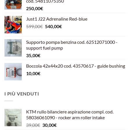
cod. 54811075350
250,00
€
Just1 J22 Adrenaline Red-blue
Il
Il
599,00
€
540,00
€
prezzo
prezzo
originale
attuale
Supporto pompa benzina cod. 62512071000 -
era:
è:
support fuel pump
599,00€.
540,00€.
35,00
€
Boccola 42x44x20 cod. 43570617 - guide bushing
10,00
€
I PIÙ VENDUTI
KTM rullo bilanciere aspirazione compl. cod.
58036061090 - rocker arm roller intake
Il
Il
39,00
€
30,00
€