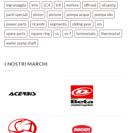
ingranaggio
ktm
LC4
lc8
motore
offroad
oil pump
parti speciali
piston
pistone
pompa acqua
pompa olio
power parts
ricambi
segmento
sliding gear
sm
spare parts
square ring
sx
sx-f
termostato
thermostat
water pump shaft
I NOSTRI MARCHI