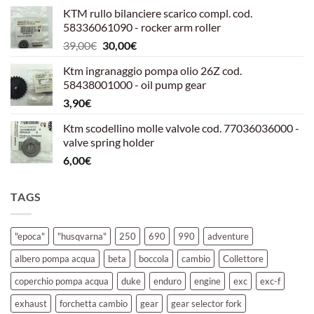
prezzo
prezzo
KTM rullo bilanciere scarico compl. cod.
originale
attuale
58336061090 - rocker arm roller
era:
è:
Il
Il
39,00
€
30,00
€
39,00€.
30,00€.
prezzo
prezzo
Ktm ingranaggio pompa olio 26Z cod.
originale
attuale
58438001000 - oil pump gear
era:
è:
3,90
€
39,00€.
30,00€.
Ktm scodellino molle valvole cod. 77036036000 -
valve spring holder
6,00
€
TAGS
"epoca"
"husqvarna"
250
690
990
adventure
albero pompa acqua
beta
boccola
cambio
Collettore
coperchio pompa acqua
duke
enduro
engine
exc
exc-f
exhaust
forchetta cambio
gear
gear selector fork