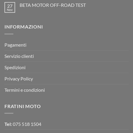
su
è
Motocross
BETA MOTOR OFF-ROAD TEST
27
Beta
arrivata
è
Motor
Nov
tornato
Nessun
RX
a
commento
350
su
Montevarchi!
BETA
INFORMAZIONI
MOTOR
OFF-
ROAD
TEST
Pagamenti
Servizio clienti
Spedizioni
Privacy Policy
Termini e condizioni
FRATINI MOTO
Tel:
075 518 1504