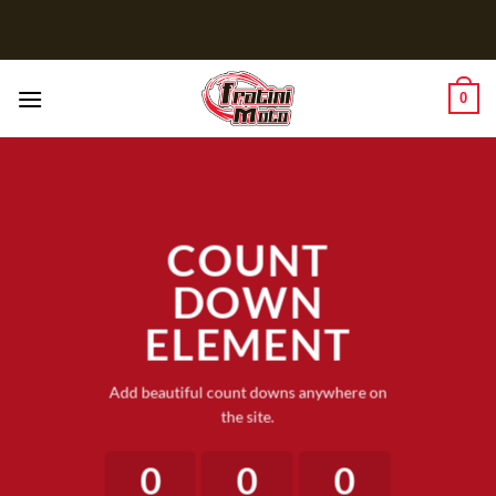
Salta
ai
contenuti
0
COUNT
DOWN
ELEMENT
Add beautiful count downs anywhere on
the site.
0
0
0