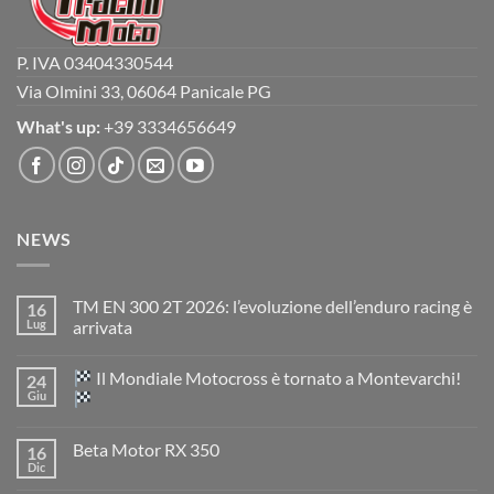
P. IVA 03404330544
Via Olmini 33, 06064 Panicale PG
What's up:
+39 3334656649
NEWS
TM EN 300 2T 2026: l’evoluzione dell’enduro racing è
16
Lug
arrivata
Nessun
commento
Il Mondiale Motocross è tornato a Montevarchi!
24
su
TM
Giu
EN
300
Nessun
2T
commento
Beta Motor RX 350
16
2026:
su
l’evoluzione
Dic
Nessun
dell’enduro
Il
commento
racing
Mondiale