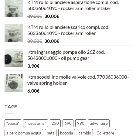
KTM rullo bilanciere aspirazione compl. cod.
58036061090 - rocker arm roller intake
Il
Il
39,00
€
30,00
€
prezzo
prezzo
KTM rullo bilanciere scarico compl. cod.
originale
attuale
58336061090 - rocker arm roller
era:
è:
Il
Il
39,00
€
30,00
€
39,00€.
30,00€.
prezzo
prezzo
Ktm ingranaggio pompa olio 26Z cod.
originale
attuale
58438001000 - oil pump gear
era:
è:
3,90
€
39,00€.
30,00€.
Ktm scodellino molle valvole cod. 77036036000 -
valve spring holder
6,00
€
TAGS
"epoca"
"husqvarna"
250
690
990
adventure
albero pompa acqua
beta
boccola
cambio
Collettore