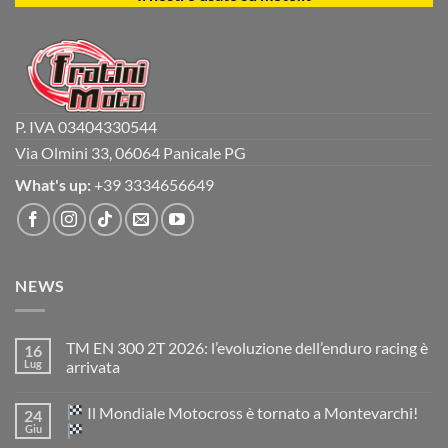
P. IVA 03404330544
Via Olmini 33, 06064 Panicale PG
What's up:
+39 3334656649
NEWS
TM EN 300 2T 2026: l’evoluzione dell’enduro racing è
16
Lug
arrivata
Nessun
commento
Il Mondiale Motocross è tornato a Montevarchi!
24
su
TM
Giu
EN