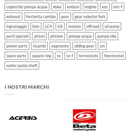
coperchio pompa acqua
duke
enduro
engine
exc
exc-f
exhaust
forchetta cambio
gear
gear selector fork
ingranaggio
ktm
LC4
lc8
motore
offroad
oil pump
parti speciali
piston
pistone
pompa acqua
pompa olio
power parts
ricambi
segmento
sliding gear
sm
spare parts
square ring
sx
sx-f
termostato
thermostat
water pump shaft
I NOSTRI MARCHI