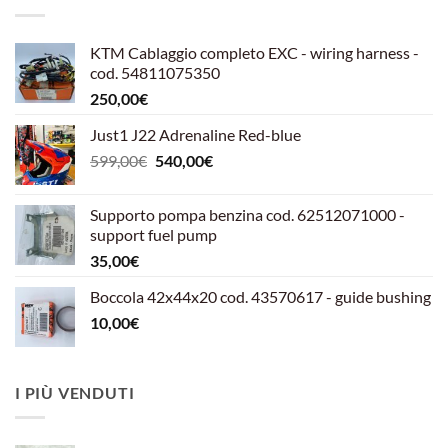
KTM Cablaggio completo EXC - wiring harness -
cod. 54811075350
250,00
€
Just1 J22 Adrenaline Red-blue
Il
Il
599,00
€
540,00
€
prezzo
prezzo
originale
attuale
Supporto pompa benzina cod. 62512071000 -
era:
è:
support fuel pump
599,00€.
540,00€.
35,00
€
Boccola 42x44x20 cod. 43570617 - guide bushing
10,00
€
I PIÙ VENDUTI