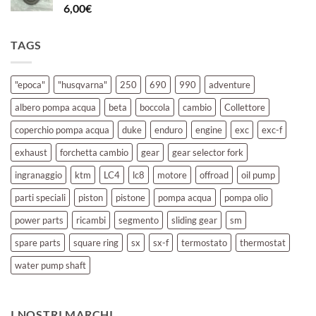
6,00
€
TAGS
"epoca"
"husqvarna"
250
690
990
adventure
albero pompa acqua
beta
boccola
cambio
Collettore
coperchio pompa acqua
duke
enduro
engine
exc
exc-f
exhaust
forchetta cambio
gear
gear selector fork
ingranaggio
ktm
LC4
lc8
motore
offroad
oil pump
parti speciali
piston
pistone
pompa acqua
pompa olio
power parts
ricambi
segmento
sliding gear
sm
spare parts
square ring
sx
sx-f
termostato
thermostat
water pump shaft
I NOSTRI MARCHI