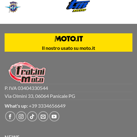
Il nostro usato su moto.it
P. IVA 03404330544
Via Olmini 33, 06064 Panicale PG
What's up:
+39 3334656649
NEWS