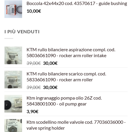
Boccola 42x44x20 cod. 43570617 - guide bushing
10,00
€
I PIÙ VENDUTI
KTM rullo bilanciere aspirazione compl. cod.
58036061090 - rocker arm roller intake
Il
Il
39,00
€
30,00
€
prezzo
prezzo
KTM rullo bilanciere scarico compl. cod.
originale
attuale
58336061090 - rocker arm roller
era:
è:
Il
Il
39,00
€
30,00
€
39,00€.
30,00€.
prezzo
prezzo
Ktm ingranaggio pompa olio 26Z cod.
originale
attuale
58438001000 - oil pump gear
era:
è:
3,90
€
39,00€.
30,00€.
Ktm scodellino molle valvole cod. 77036036000 -
valve spring holder