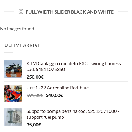
FULL WIDTH SLIDER BLACK AND WHITE
No images found.
ULTIMI ARRIVI
KTM Cablaggio completo EXC - wiring harness -
cod. 54811075350
250,00
€
Just1 J22 Adrenaline Red-blue
Il
Il
599,00
€
540,00
€
prezzo
prezzo
originale
attuale
Supporto pompa benzina cod. 62512071000 -
era:
è:
support fuel pump
599,00€.
540,00€.
35,00
€