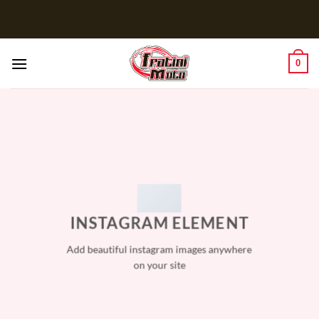
Salta
ai
contenuti
0
INSTAGRAM ELEMENT
Add beautiful instagram images anywhere
on your site