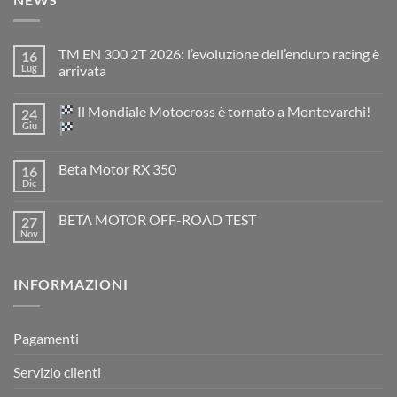
TM EN 300 2T 2026: l’evoluzione dell’enduro racing è
16
Lug
arrivata
Nessun
commento
Il Mondiale Motocross è tornato a Montevarchi!
24
su
TM
Giu
EN
300
Nessun
2T
commento
Beta Motor RX 350
16
2026:
su
l’evoluzione
Dic
Nessun
dell’enduro
Il
commento
racing
Mondiale
su
è
Motocross
BETA MOTOR OFF-ROAD TEST
27
Beta
arrivata
è
Motor
Nov
tornato
Nessun
RX
a
commento
350
su
Montevarchi!
BETA
INFORMAZIONI
MOTOR
OFF-
ROAD
TEST
Pagamenti
Servizio clienti