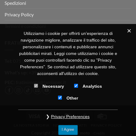
Spedizioni
Privacy Policy
Termini e condizioni
Utilizziamo i cookie per offrirti un'esperienza di
navigazione migliore, analizzare il traffico del sito,
FRATINI MOTO
personalizzare i contenuti e pubblicare annunci
pubblicitari mirati. Leggi come utilizziamo i cookie e
come puoi controllarli facendo clic su "Privacy
Tel:
075 518 1504
Preferences". Se continui ad utilizzare questo sito,
What's up:
+39 3334656649
acconsenti all'utilizzo dei cookie.
PEC:
fratinimoto@lamiapec.it
Necessary
Analytics
Other
Visa
PayPal
MasterCard
CartaSi
Credit
Privacy Preferences
Card
LA NOSTRA STORIA
NEWS
CONTATTI
PRIVACY POLICY
I Agree
Copyright 2026 ©
Fratini moto
-
Credits