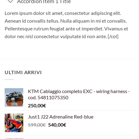
Accordion Item 1 Title
Lorem ipsum dolor sit amet, consectetur adipiscing elit.
Aenean id convallis tellus. Nulla aliquam in mi et convallis.
Pellentesque rutrum feugiat ante ut imperdiet. Vivamus et
dolor nec nisl consectetur vulputate id non ante.
[/col]
ULTIMI ARRIVI
KTM Cablaggio completo EXC - wiring harness -
cod. 54811075350
250,00
€
Just1 J22 Adrenaline Red-blue
Il
Il
599,00
€
540,00
€
prezzo
prezzo
originale
attuale