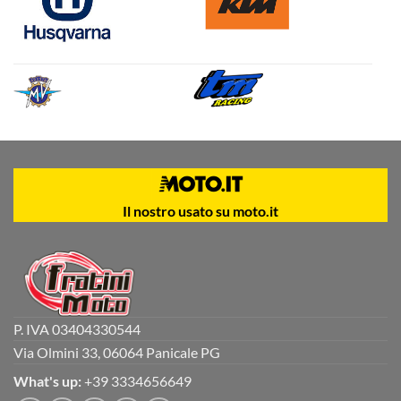
Il nostro usato su moto.it
P. IVA 03404330544
Via Olmini 33, 06064 Panicale PG
What's up:
+39 3334656649