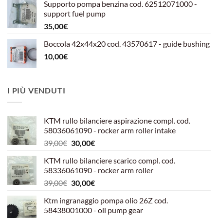
Supporto pompa benzina cod. 62512071000 -
era:
è:
support fuel pump
599,00€.
540,00€.
35,00
€
Boccola 42x44x20 cod. 43570617 - guide bushing
10,00
€
I PIÙ VENDUTI
KTM rullo bilanciere aspirazione compl. cod.
58036061090 - rocker arm roller intake
Il
Il
39,00
€
30,00
€
prezzo
prezzo
KTM rullo bilanciere scarico compl. cod.
originale
attuale
58336061090 - rocker arm roller
era:
è:
Il
Il
39,00
€
30,00
€
39,00€.
30,00€.
prezzo
prezzo
Ktm ingranaggio pompa olio 26Z cod.
originale
attuale
58438001000 - oil pump gear
era:
è: