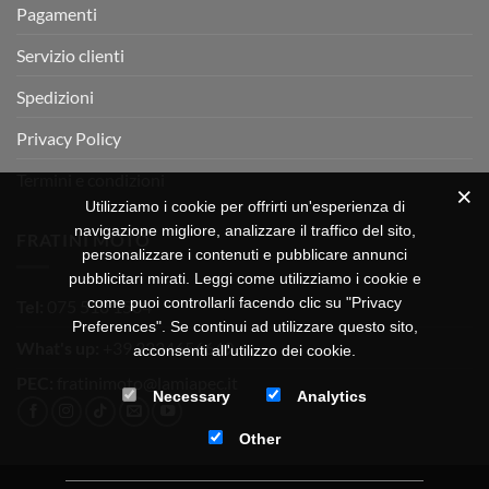
Pagamenti
Servizio clienti
Spedizioni
Privacy Policy
Termini e condizioni
Utilizziamo i cookie per offrirti un'esperienza di
navigazione migliore, analizzare il traffico del sito,
FRATINI MOTO
personalizzare i contenuti e pubblicare annunci
pubblicitari mirati. Leggi come utilizziamo i cookie e
come puoi controllarli facendo clic su "Privacy
Tel:
075 518 1504
Preferences". Se continui ad utilizzare questo sito,
What's up:
+39 3334656649
acconsenti all'utilizzo dei cookie.
PEC:
fratinimoto@lamiapec.it
Necessary
Analytics
Other