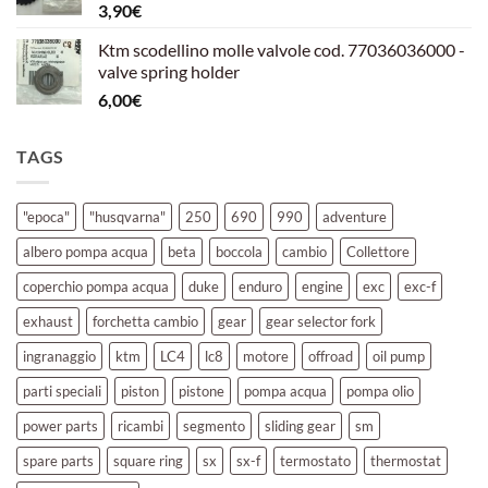
3,90
€
39,00€.
30,00€.
Ktm scodellino molle valvole cod. 77036036000 -
valve spring holder
6,00
€
TAGS
"epoca"
"husqvarna"
250
690
990
adventure
albero pompa acqua
beta
boccola
cambio
Collettore
coperchio pompa acqua
duke
enduro
engine
exc
exc-f
exhaust
forchetta cambio
gear
gear selector fork
ingranaggio
ktm
LC4
lc8
motore
offroad
oil pump
parti speciali
piston
pistone
pompa acqua
pompa olio
power parts
ricambi
segmento
sliding gear
sm
spare parts
square ring
sx
sx-f
termostato
thermostat