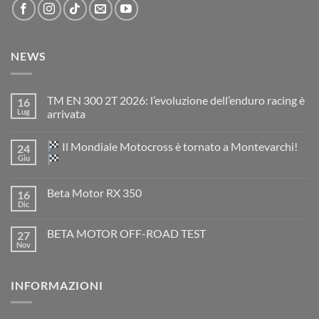
NEWS
TM EN 300 2T 2026: l’evoluzione dell’enduro racing è
16
Lug
arrivata
Nessun
commento
Il Mondiale Motocross è tornato a Montevarchi!
24
su
TM
Giu
EN
300
Nessun
2T
commento
Beta Motor RX 350
16
2026:
su
l’evoluzione
Dic
Nessun
dell’enduro
Il
commento
racing
Mondiale
su
è
Motocross
BETA MOTOR OFF-ROAD TEST
27
Beta
arrivata
è
Motor
Nov
tornato
Nessun
RX
a
commento
350
su
Montevarchi!
BETA
INFORMAZIONI
MOTOR
OFF-
ROAD
TEST