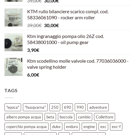
Il
Il
39,00
€
30,00
€
prezzo
prezzo
KTM rullo bilanciere scarico compl. cod.
originale
attuale
58336061090 - rocker arm roller
era:
è:
Il
Il
39,00
€
30,00
€
39,00€.
30,00€.
prezzo
prezzo
Ktm ingranaggio pompa olio 26Z cod.
originale
attuale
58438001000 - oil pump gear
era:
è:
3,90
€
39,00€.
30,00€.
Ktm scodellino molle valvole cod. 77036036000 -
valve spring holder
6,00
€
TAGS
"epoca"
"husqvarna"
250
690
990
adventure
albero pompa acqua
beta
boccola
cambio
Collettore
coperchio pompa acqua
duke
enduro
engine
exc
exc-f