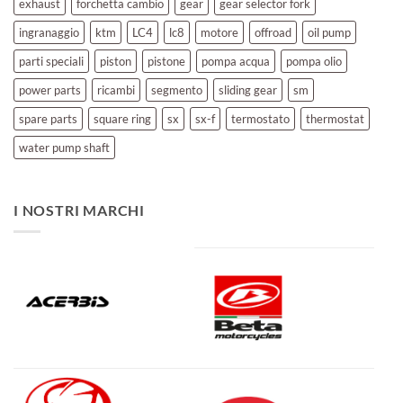
exhaust
forchetta cambio
gear
gear selector fork
ingranaggio
ktm
LC4
lc8
motore
offroad
oil pump
parti speciali
piston
pistone
pompa acqua
pompa olio
power parts
ricambi
segmento
sliding gear
sm
spare parts
square ring
sx
sx-f
termostato
thermostat
water pump shaft
I NOSTRI MARCHI