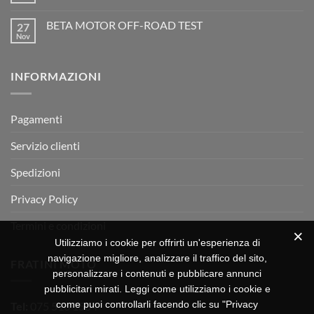
dell’enduro
Il
commento
racing
Mondiale
su
è
Motocross
BETA MOTOR OFF-ROAD TEST
27
Beta
arrivata
è
Motor
Nov
tornato
Nessun
RX
a
commento
350
su
Montevarchi!
BETA
INFORMAZIONI
MOTOR
OFF-
ROAD
TEST
Pagamenti
Servizio clienti
Spedizioni
Privacy Policy
Termini e condizioni
Utilizziamo i cookie per offrirti un'esperienza di
navigazione migliore, analizzare il traffico del sito,
FRATINI MOTO
personalizzare i contenuti e pubblicare annunci
pubblicitari mirati. Leggi come utilizziamo i cookie e
come puoi controllarli facendo clic su "Privacy
Tel:
075 518 1504