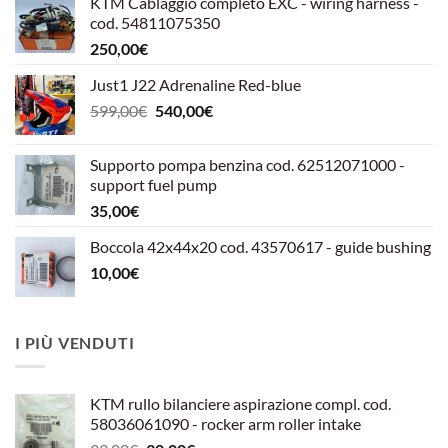
KTM Cablaggio completo EXC - wiring harness -
cod. 54811075350
250,00
€
Just1 J22 Adrenaline Red-blue
Il
Il
599,00
€
540,00
€
prezzo
prezzo
originale
attuale
Supporto pompa benzina cod. 62512071000 -
era:
è:
support fuel pump
599,00€.
540,00€.
35,00
€
Boccola 42x44x20 cod. 43570617 - guide bushing
10,00
€
I PIÙ VENDUTI
KTM rullo bilanciere aspirazione compl. cod.
58036061090 - rocker arm roller intake