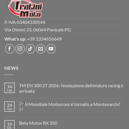
P. IVA 03404330544
Via Olmini 33, 06064 Panicale PG
What's up:
+39 3334656649
NEWS
TM EN 300 2T 2026: l’evoluzione dell’enduro racing è
16
Lug
arrivata
Nessun
commento
Il Mondiale Motocross è tornato a Montevarchi!
24
su
TM
Giu
EN
300
Nessun
2T
commento
Beta Motor RX 350
16
2026:
su
l’evoluzione
Dic
Nessun