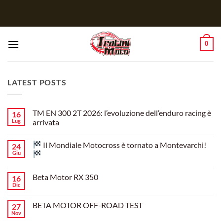
Salta
ai
contenuti
0
LATEST POSTS
TM EN 300 2T 2026: l’evoluzione dell’enduro racing è
16
Lug
arrivata
Nessun
commento
Il Mondiale Motocross è tornato a Montevarchi!
24
su
TM
Giu
EN
300
Nessun
2T
commento
Beta Motor RX 350
16
2026:
su
l’evoluzione
Dic
Nessun
dell’enduro
Il
commento
racing
Mondiale
su
è
Motocross
BETA MOTOR OFF-ROAD TEST
27
Beta
arrivata
è
Motor
Nov
tornato
Nessun
RX