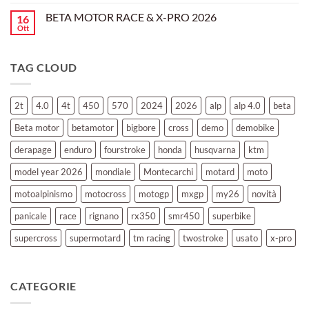
a
commento
350
su
Montevarchi!
BETA MOTOR RACE & X-PRO 2026
16
BETA
MOTOR
Ott
Nessun
OFF-
commento
ROAD
su
TEST
BETA
TAG CLOUD
MOTOR
RACE
&
X-
PRO
2t
4.0
4t
450
570
2024
2026
alp
alp 4.0
beta
2026
Beta motor
betamotor
bigbore
cross
demo
demobike
derapage
enduro
fourstroke
honda
husqvarna
ktm
model year 2026
mondiale
Montecarchi
motard
moto
motoalpinismo
motocross
motogp
mxgp
my26
novità
panicale
race
rignano
rx350
smr450
superbike
supercross
supermotard
tm racing
twostroke
usato
x-pro
CATEGORIE