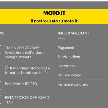
Il nostro usato su moto.it
WS
INFORMAZIONI
Pagamenti
TM EN 300 2T 2026:
l’evoluzione dell’enduro
Servizio clienti
racing è arrivata
Nessun
commento
Spedizioni
Il Mondiale Motocross è
su
TM
tornato a Montevarchi!
EN
Privacy Policy
300
Nessun
2T
commento
Beta Motor RX 350
Termini e condizioni
2026:
su
l’evoluzione
Nessun
dell’enduro
Il
commento
racing
Mondiale
su
è
Motocross
BETA MOTOR OFF-ROAD
Beta
arrivata
è
Motor
TEST
tornato
RX
a
Nessun
350