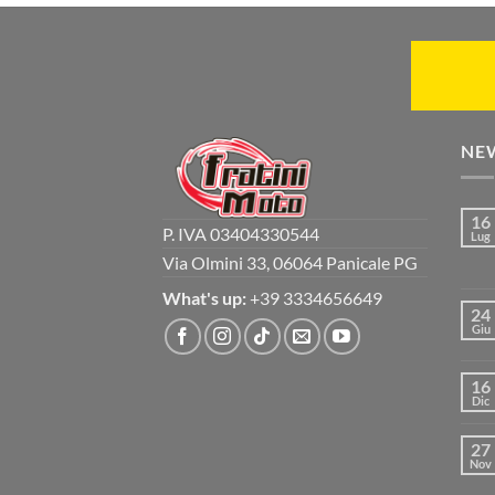
NE
16
P. IVA 03404330544
Lug
Via Olmini 33, 06064 Panicale PG
What's up:
+39 3334656649
24
Giu
16
Dic
27
Nov