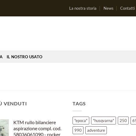
La nostra storia
News
Contatti
IA
IL NOSTRO USATO
IÙ VENDUTI
TAGS
"epoca"
"husqvarna"
250
6
KTM rullo bilanciere
aspirazione compl. cod.
990
adventure
58036061090 - rocker