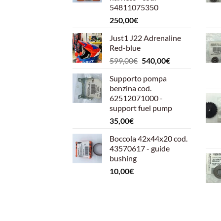
54811075350
250,00
€
Just1 J22 Adrenaline
Red-blue
Il
Il
599,00
€
540,00
€
prezzo
prezzo
Supporto pompa
originale
attuale
benzina cod.
era:
è:
62512071000 -
599,00€.
540,00€.
support fuel pump
35,00
€
Boccola 42x44x20 cod.
43570617 - guide
bushing
10,00
€