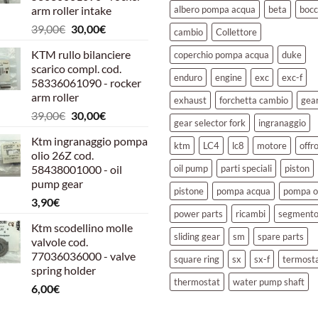
arm roller intake
albero pompa acqua
beta
bocc
Il
Il
39,00
€
30,00
€
cambio
Collettore
prezzo
prezzo
KTM rullo bilanciere
coperchio pompa acqua
duke
originale
attuale
scarico compl. cod.
era:
è:
enduro
engine
exc
exc-f
58336061090 - rocker
39,00€.
30,00€.
arm roller
exhaust
forchetta cambio
gea
Il
Il
39,00
€
30,00
€
gear selector fork
ingranaggio
prezzo
prezzo
Ktm ingranaggio pompa
originale
attuale
ktm
LC4
lc8
motore
offr
olio 26Z cod.
era:
è:
58438001000 - oil
oil pump
parti speciali
piston
39,00€.
30,00€.
pump gear
pistone
pompa acqua
pompa o
3,90
€
power parts
ricambi
segment
Ktm scodellino molle
sliding gear
sm
spare parts
valvole cod.
77036036000 - valve
square ring
sx
sx-f
termost
spring holder
thermostat
water pump shaft
6,00
€