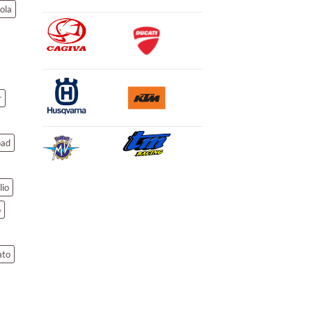
ola
r
oad
lio
o
ato