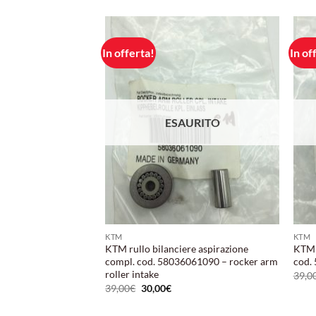
In offerta!
In of
Aggiungi
Aggiungi
alla lista
alla lista
dei
dei
desideri
desideri
URITO
ESAURITO
KTM
KTM
o carburatore cod.
KTM rullo bilanciere aspirazione
KTM r
 Rubber Boot.
compl. cod. 58036061090 – rocker arm
cod.
roller intake
39,0
Il
Il
39,00
€
30,00
€
prezzo
prezzo
originale
attuale