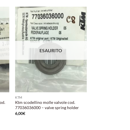
ungi
Aggiungi
ista
alla lista
i
dei
eri
desideri
ESAURITO
KTM
od.
Ktm scodellino molle valvole cod.
77036036000 – valve spring holder
6,00
€