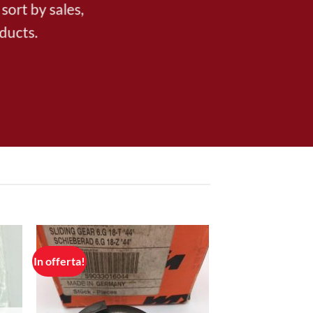
sort by sales,
oducts.
In offerta!
ungi
Aggiungi
ista
alla lista
i
dei
eri
desideri