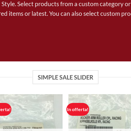
tyle. Select products from a custom category or 
ed items or latest. You can also select custom pr
SIMPLE SALE SLIDER
ferta!
In offerta!
Aggiungi
Aggi
alla lista
alla l
dei
de
desideri
desid