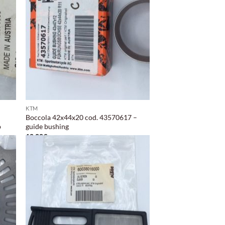
eri
desideri
KTM
Boccola 42x44x20 cod. 43570617 –
p
guide bushing
10,00
€
ngi
Aggiungi
ista
alla lista
i
dei
eri
desideri