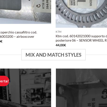
operchio cassafiltro cod.
KTM
Ktm cod. 60142021000 supporto d
6003200 – airboxcover
posteriore 06 – SENSOR WHEEL 
0
€
44,00
€
MIX AND MATCH STYLES
ferta!
Aggiungi
Aggiu
alla lista
alla l
dei
dei
desideri
desid