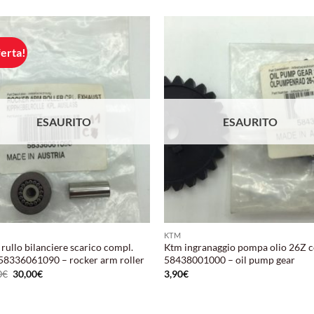
ferta!
Aggiungi
Aggi
alla lista
alla l
dei
de
desideri
desid
ESAURITO
ESAURITO
KTM
ullo bilanciere scarico compl.
Ktm ingranaggio pompa olio 26Z c
 58336061090 – rocker arm roller
58438001000 – oil pump gear
Il
Il
0
€
30,00
€
3,90
€
prezzo
prezzo
originale
attuale
era:
è:
39,00€.
30,00€.