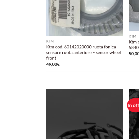
KTM
Ktm c
KTM
Ktm cod. 60142020000 ruota fonica
5840
sensore ruota anteriore – sensor wheel
50,0
front
49,00
€
In of
Aggiungi
Aggiungi
alla lista
alla lista
dei
dei
desideri
desideri