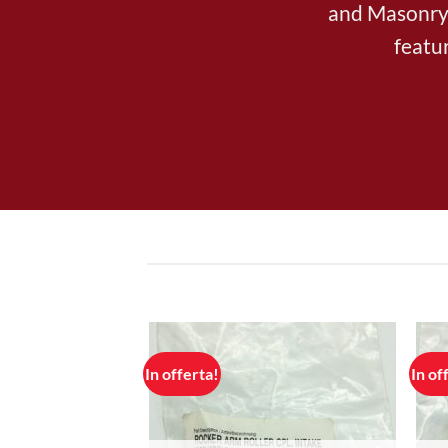
and Masonry S
featur
In offerta!
In of
Aggiungi
Aggiungi
alla lista
alla lista
dei
dei
desideri
desideri