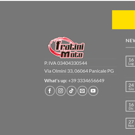
NE
16
P. IVA 03404330544
Lug
Via Olmini 33, 06064 Panicale PG
What's up:
+39 3334656649
24
Giu
16
Dic
27
Nov