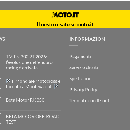
Il nostro usato su moto.it
WS
INFORMAZIONI
Pagamenti
TM EN 300 2T 2026:
l’evoluzione dell’enduro
Servizio clienti
racing è arrivata
Nessun
commento
Spedizioni
Il Mondiale Motocross è
su
TM
tornato a Montevarchi!
EN
Privacy Policy
300
Nessun
2T
commento
Beta Motor RX 350
Termini e condizioni
2026:
su
l’evoluzione
Nessun
dell’enduro
Il
commento
racing
Mondiale
su
è
Motocross
BETA MOTOR OFF-ROAD
Beta
arrivata
è
Motor
TEST
tornato
RX
a
Nessun
350
Montevarchi!