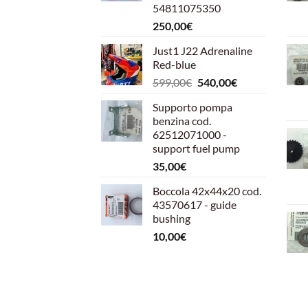
54811075350
250,00
€
Just1 J22 Adrenaline
Red-blue
Il
Il
599,00
€
540,00
€
prezzo
prezzo
Supporto pompa
originale
attuale
benzina cod.
era:
è:
62512071000 -
599,00€.
540,00€.
support fuel pump
35,00
€
Boccola 42x44x20 cod.
43570617 - guide
bushing
10,00
€