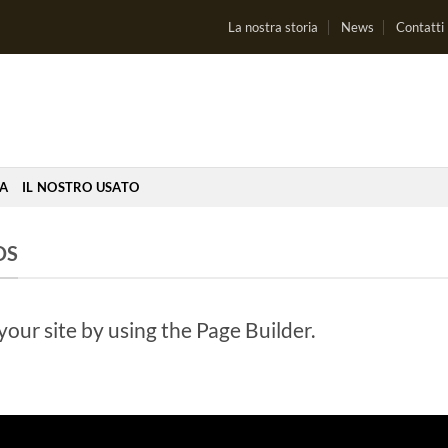
La nostra storia
News
Contatti
IA
IL NOSTRO USATO
DS
ur site by using the Page Builder.