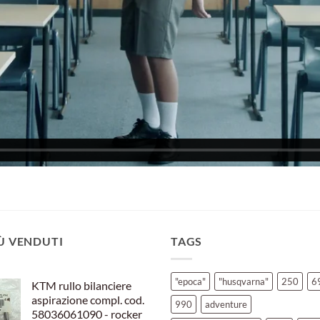
IÙ VENDUTI
TAGS
"epoca"
"husqvarna"
250
6
KTM rullo bilanciere
aspirazione compl. cod.
990
adventure
58036061090 - rocker