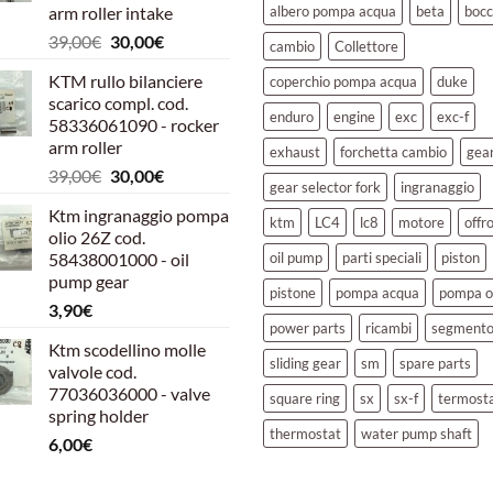
arm roller intake
albero pompa acqua
beta
bocc
Il
Il
39,00
€
30,00
€
cambio
Collettore
prezzo
prezzo
KTM rullo bilanciere
coperchio pompa acqua
duke
originale
attuale
scarico compl. cod.
era:
è:
enduro
engine
exc
exc-f
58336061090 - rocker
39,00€.
30,00€.
arm roller
exhaust
forchetta cambio
gea
Il
Il
39,00
€
30,00
€
gear selector fork
ingranaggio
prezzo
prezzo
Ktm ingranaggio pompa
originale
attuale
ktm
LC4
lc8
motore
offr
olio 26Z cod.
era:
è:
58438001000 - oil
oil pump
parti speciali
piston
39,00€.
30,00€.
pump gear
pistone
pompa acqua
pompa o
3,90
€
power parts
ricambi
segment
Ktm scodellino molle
sliding gear
sm
spare parts
valvole cod.
77036036000 - valve
square ring
sx
sx-f
termost
spring holder
thermostat
water pump shaft
6,00
€