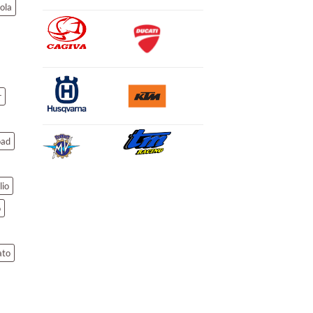
ola
r
oad
lio
o
ato