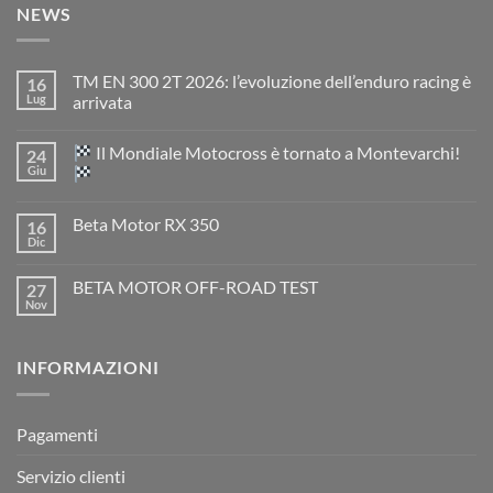
NEWS
TM EN 300 2T 2026: l’evoluzione dell’enduro racing è
16
Lug
arrivata
Nessun
commento
Il Mondiale Motocross è tornato a Montevarchi!
24
su
TM
Giu
EN
300
Nessun
2T
commento
Beta Motor RX 350
16
2026:
su
l’evoluzione
Dic
Nessun
dell’enduro
Il
commento
racing
Mondiale
su
è
Motocross
BETA MOTOR OFF-ROAD TEST
27
Beta
arrivata
è
Motor
Nov
tornato
Nessun
RX
a
commento
350
su
Montevarchi!
BETA
INFORMAZIONI
MOTOR
OFF-
ROAD
TEST
Pagamenti
Servizio clienti