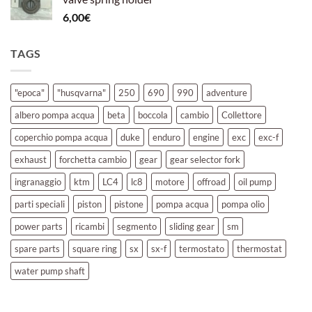
6,00
€
TAGS
"epoca"
"husqvarna"
250
690
990
adventure
albero pompa acqua
beta
boccola
cambio
Collettore
coperchio pompa acqua
duke
enduro
engine
exc
exc-f
exhaust
forchetta cambio
gear
gear selector fork
ingranaggio
ktm
LC4
lc8
motore
offroad
oil pump
parti speciali
piston
pistone
pompa acqua
pompa olio
power parts
ricambi
segmento
sliding gear
sm
spare parts
square ring
sx
sx-f
termostato
thermostat
water pump shaft