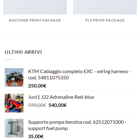
ANOTHER PRINT PACKAGE
FL3 PRINT PACKAGE
ULTIMI ARRIVI
KTM Cablaggio completo EXC - wiring harness -
cod. 54811075350
250,00
€
Just1 J22 Adrenaline Red-blue
Il
Il
599,00
€
540,00
€
prezzo
prezzo
originale
attuale
Supporto pompa benzina cod. 62512071000 -
era:
è:
support fuel pump
599,00€.
540,00€.
35,00
€