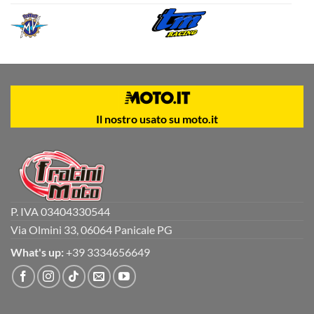
Il nostro usato su moto.it
P. IVA 03404330544
Via Olmini 33, 06064 Panicale PG
What's up:
+39 3334656649