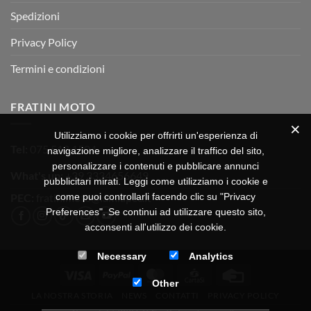
Spedizioni
Privacy Policy
Termini e condizioni
FRATINI MOTO
Utilizziamo i cookie per offrirti un'esperienza di
Tel:
075 518 1504
navigazione migliore, analizzare il traffico del sito,
personalizzare i contenuti e pubblicare annunci
What's up:
+39 3334656649
pubblicitari mirati. Leggi come utilizziamo i cookie e
PEC:
fratinimoto@lamiapec.it
come puoi controllarli facendo clic su "Privacy
Preferences". Se continui ad utilizzare questo sito,
acconsenti all'utilizzo dei cookie.
Necessary
Analytics
Visa
PayPal
MasterCard
CartaSi
Credit
Other
Card
LA NOSTRA STORIA
NEWS
CONTATTI
PRIVACY POLICY