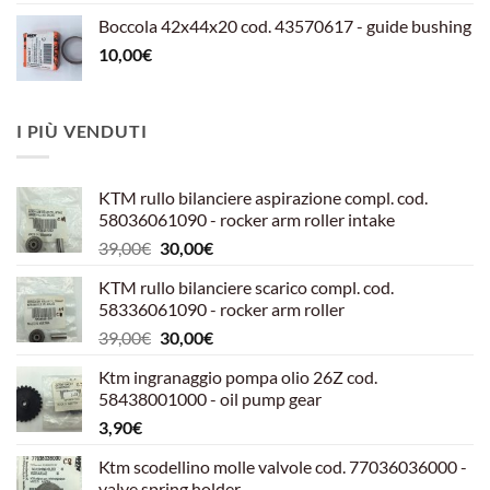
Boccola 42x44x20 cod. 43570617 - guide bushing
10,00
€
I PIÙ VENDUTI
KTM rullo bilanciere aspirazione compl. cod.
58036061090 - rocker arm roller intake
Il
Il
39,00
€
30,00
€
prezzo
prezzo
KTM rullo bilanciere scarico compl. cod.
originale
attuale
58336061090 - rocker arm roller
era:
è:
Il
Il
39,00
€
30,00
€
39,00€.
30,00€.
prezzo
prezzo
Ktm ingranaggio pompa olio 26Z cod.
originale
attuale
58438001000 - oil pump gear
era:
è:
3,90
€
39,00€.
30,00€.
Ktm scodellino molle valvole cod. 77036036000 -
valve spring holder