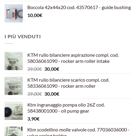
Boccola 42x44x20 cod. 43570617 - guide bushing
10,00
€
I PIÙ VENDUTI
KTM rullo bilanciere aspirazione compl. cod.
58036061090 - rocker arm roller intake
Il
Il
39,00
€
30,00
€
prezzo
prezzo
KTM rullo bilanciere scarico compl. cod.
originale
attuale
58336061090 - rocker arm roller
era:
è:
Il
Il
39,00
€
30,00
€
39,00€.
30,00€.
prezzo
prezzo
Ktm ingranaggio pompa olio 26Z cod.
originale
attuale
58438001000 - oil pump gear
era:
è:
3,90
€
39,00€.
30,00€.
Ktm scodellino molle valvole cod. 77036036000 -
valve spring holder