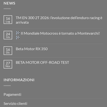
NEWS
TM EN 300 2T 2026: l’evoluzione dell’enduro racing è
16
Lug
arrivata
Nessun
commento
Il Mondiale Motocross è tornato a Montevarchi!
24
su
TM
Giu
EN
300
Nessun
2T
commento
Beta Motor RX 350
16
2026:
su
l’evoluzione
Dic
Nessun
dell’enduro
Il
commento
racing
Mondiale
su
è
Motocross
BETA MOTOR OFF-ROAD TEST
27
Beta
arrivata
è
Motor
Nov
tornato
Nessun
RX
a
commento
350
su
Montevarchi!
BETA
INFORMAZIONI
MOTOR
OFF-
ROAD
TEST
Pagamenti
Servizio clienti