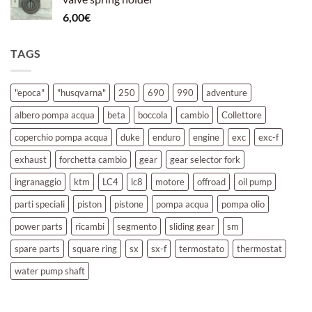
6,00
€
TAGS
"epoca"
"husqvarna"
250
690
990
adventure
albero pompa acqua
beta
boccola
cambio
Collettore
coperchio pompa acqua
duke
enduro
engine
exc
exc-f
exhaust
forchetta cambio
gear
gear selector fork
ingranaggio
ktm
LC4
lc8
motore
offroad
oil pump
parti speciali
piston
pistone
pompa acqua
pompa olio
power parts
ricambi
segmento
sliding gear
sm
spare parts
square ring
sx
sx-f
termostato
thermostat
water pump shaft