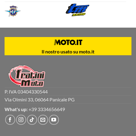
Il nostro usato su moto.it
P. IVA 03404330544
Via Olmini 33, 06064 Panicale PG
What's up:
+39 3334656649