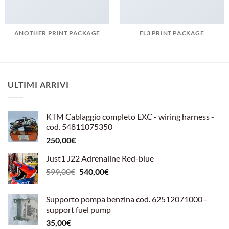
ANOTHER PRINT PACKAGE
FL3 PRINT PACKAGE
ULTIMI ARRIVI
KTM Cablaggio completo EXC - wiring harness -
cod. 54811075350
250,00
€
Just1 J22 Adrenaline Red-blue
Il
Il
599,00
€
540,00
€
prezzo
prezzo
originale
attuale
Supporto pompa benzina cod. 62512071000 -
era:
è:
support fuel pump
599,00€.
540,00€.
35,00
€