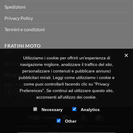
Spedizioni
Privacy Policy
Termini e condizioni
FRATINI MOTO
Utilizziamo i cookie per offrirti un'esperienza di
Tel:
075 518 1504
navigazione migliore, analizzare il traffico del sito,
personalizzare i contenuti e pubblicare annunci
What's up:
+39 3334656649
pubblicitari mirati. Leggi come utilizziamo i cookie e
PEC:
fratinimoto@lamiapec.it
come puoi controllarli facendo clic su "Privacy
Preferences". Se continui ad utilizzare questo sito,
acconsenti all'utilizzo dei cookie.
Necessary
Analytics
Visa
PayPal
MasterCard
CartaSi
Credit
Other
Card
LA NOSTRA STORIA
NEWS
CONTATTI
PRIVACY POLICY