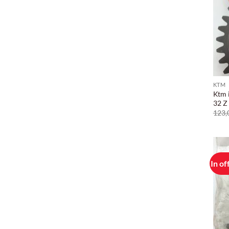
KTM
Ktm 
32 Z
123,
In of