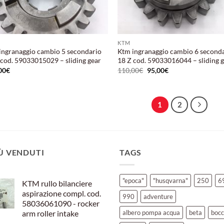
KTM
ingranaggio cambio 5 secondario
Ktm ingranaggio cambio 6 second
 cod. 59033015029 – sliding gear
18 Z cod. 59033016044 – sliding 
Il
Il
00
€
110,00
€
95,00
€
prezzo
prezzo
originale
attuale
era:
è:
110,00€.
95,00€.
1
2
IÙ VENDUTI
TAGS
"epoca"
"husqvarna"
250
6
KTM rullo bilanciere
aspirazione compl. cod.
990
adventure
58036061090 - rocker
arm roller intake
albero pompa acqua
beta
bocc