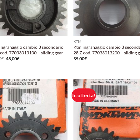
KTM
ingranaggio cambio 3 secondario
Ktm ingranaggio cambio 3 second
 cod. 77033013100 – sliding gear
28 Z cod. 77033013200 – sliding 
Il
Il
0
€
48,00
€
55,00
€
prezzo
prezzo
originale
attuale
era:
è:
56,00€.
48,00€.
In offerta!
Aggiungi
Aggi
alla lista
alla 
dei
de
desideri
desi