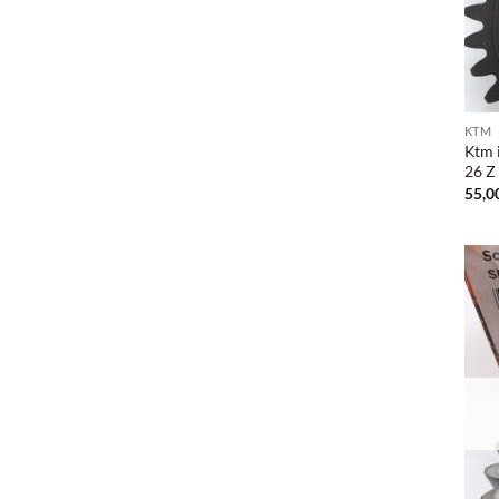
KTM
Ktm 
26 Z
55,0