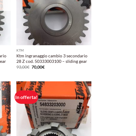
KTM
ario
Ktm ingranaggio cambio 3 secondario
gear
28 Z cod. 50333003100 – sliding gear
Il
Il
93,00
€
70,00
€
prezzo
prezzo
originale
attuale
era:
è:
93,00€.
70,00€.
In offerta!
ungi
Aggiungi
lista
alla lista
i
dei
deri
desideri