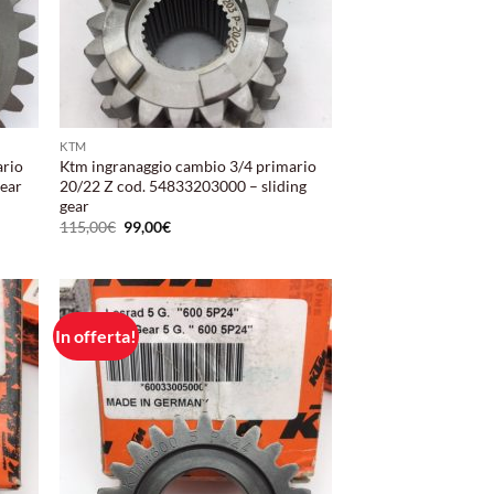
KTM
ario
Ktm ingranaggio cambio 3/4 primario
gear
20/22 Z cod. 54833203000 – sliding
gear
Il
Il
115,00
€
99,00
€
prezzo
prezzo
originale
attuale
era:
è:
115,00€.
99,00€.
In offerta!
ungi
Aggiungi
lista
alla lista
i
dei
deri
desideri