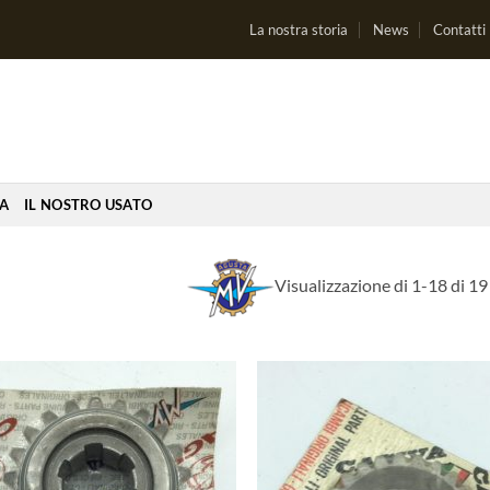
La nostra storia
News
Contatti
IA
IL NOSTRO USATO
Visualizzazione di 1-18 di 19 
Aggiungi
Aggi
alla lista
alla 
dei
de
desideri
desi