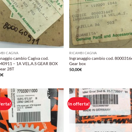
MBI CAGIVA
RICAMBI CAGIVA
anaggio cambio Cagiva cod.
Ingranaggio cambio cod. 8000316
40911 – 1A VEL.A.S GEAR BOX
Gear box
Gear 28T
50,00
€
0
€
ferta!
In offerta!
Aggiungi
Aggi
alla lista
alla 
dei
de
desideri
desi