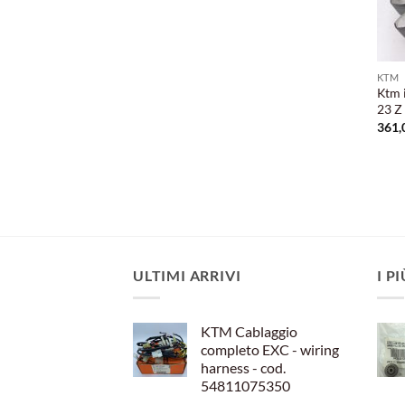
KTM
Ktm 
23 Z
361,
ULTIMI ARRIVI
I P
KTM Cablaggio
completo EXC - wiring
harness - cod.
54811075350