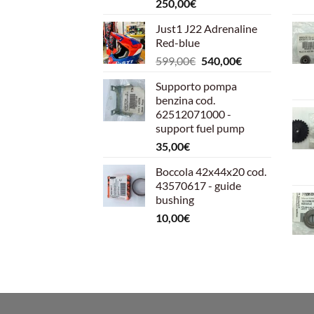
250,00
€
Just1 J22 Adrenaline
Red-blue
Il
Il
599,00
€
540,00
€
prezzo
prezzo
Supporto pompa
originale
attuale
benzina cod.
era:
è:
62512071000 -
599,00€.
540,00€.
support fuel pump
35,00
€
Boccola 42x44x20 cod.
43570617 - guide
bushing
10,00
€