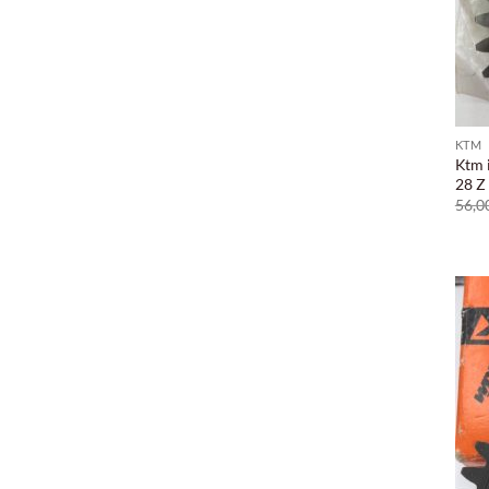
KTM
Ktm 
28 Z
56,0