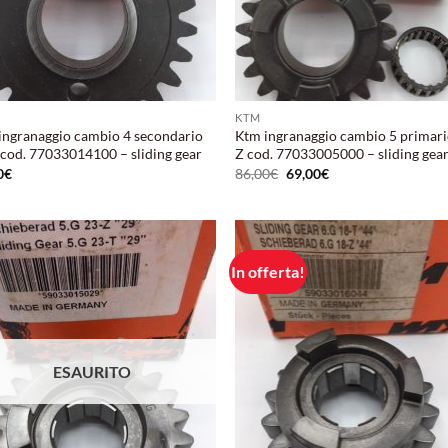
KTM
ingranaggio cambio 4 secondario
Ktm ingranaggio cambio 5 primari
 cod. 77033014100 – sliding gear
Z cod. 77033005000 – sliding gea
Il
Il
0
€
86,00
€
69,00
€
prezzo
prezzo
originale
attuale
era:
è:
86,00€.
69,00€.
In offerta!
Aggiungi
Aggi
alla lista
alla 
dei
de
desideri
desi
ESAURITO