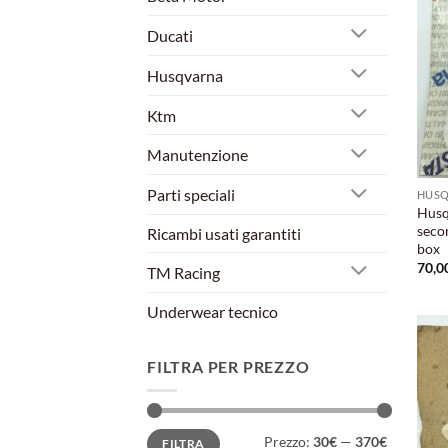
Ducati
Husqvarna
Ktm
Manutenzione
Parti speciali
HUS
Husq
seco
Ricambi usati garantiti
box
70,0
TM Racing
Underwear tecnico
FILTRA PER PREZZO
Prezzo
Prezzo
Prezzo:
30€
—
370€
FILTRA
Min
Max