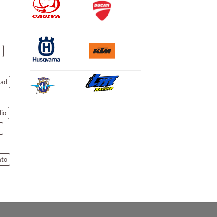
r
oad
lio
o
ato