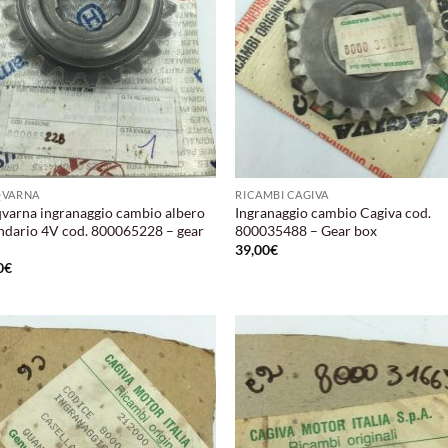
QVARNA
RICAMBI CAGIVA
varna ingranaggio cambio albero
Ingranaggio cambio Cagiva cod.
ndario 4V cod. 800065228 – gear
800035488 – Gear box
39,00
€
0
€
Aggiungi
Aggi
alla lista
alla 
dei
de
desideri
desi