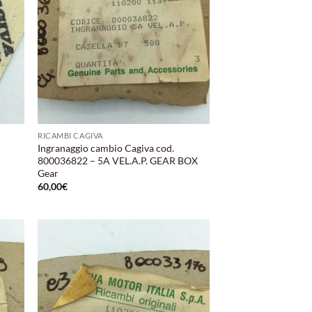
RICAMBI CAGIVA
Ingranaggio cambio Cagiva cod.
800036822 – 5A VEL.A.P. GEAR BOX
Gear
60,00
€
ungi
Aggiungi
lista
alla lista
i
dei
deri
desideri