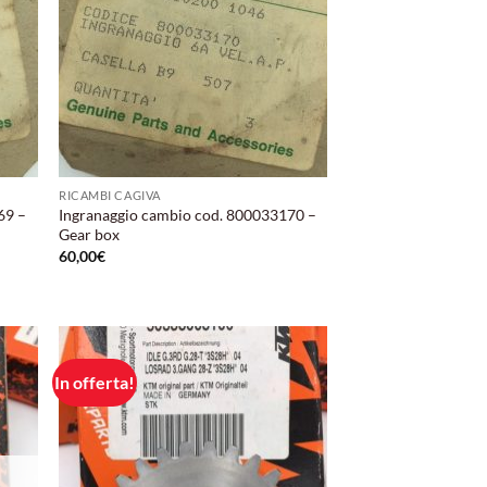
RICAMBI CAGIVA
69 –
Ingranaggio cambio cod. 800033170 –
Gear box
60,00
€
In offerta!
ungi
Aggiungi
lista
alla lista
i
dei
deri
desideri