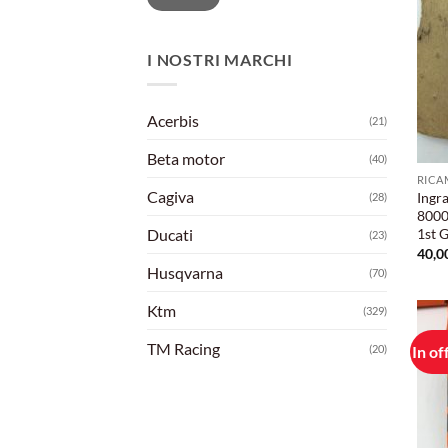
I NOSTRI MARCHI
Acerbis
(21)
Beta motor
(40)
RICA
Cagiva
Ingr
(28)
8000
Ducati
1st 
(23)
40,0
Husqvarna
(70)
Ktm
(329)
TM Racing
(20)
In of