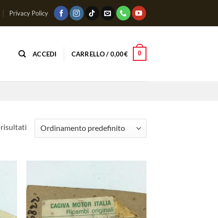
Privacy Policy
0
ACCEDI
CARRELLO /
0,00
€
risultati
ungi
Aggiungi
lista
alla lista
i
dei
deri
desideri