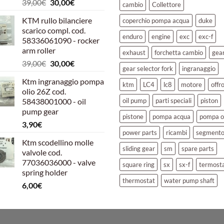
Il
Il
39,00
€
30,00
€
cambio
Collettore
prezzo
prezzo
KTM rullo bilanciere
coperchio pompa acqua
duke
originale
attuale
scarico compl. cod.
era:
è:
enduro
engine
exc
exc-f
58336061090 - rocker
39,00€.
30,00€.
arm roller
exhaust
forchetta cambio
gea
Il
Il
39,00
€
30,00
€
gear selector fork
ingranaggio
prezzo
prezzo
Ktm ingranaggio pompa
originale
attuale
ktm
LC4
lc8
motore
offr
olio 26Z cod.
era:
è:
58438001000 - oil
oil pump
parti speciali
piston
39,00€.
30,00€.
pump gear
pistone
pompa acqua
pompa o
3,90
€
power parts
ricambi
segment
Ktm scodellino molle
sliding gear
sm
spare parts
valvole cod.
77036036000 - valve
square ring
sx
sx-f
termost
spring holder
thermostat
water pump shaft
6,00
€