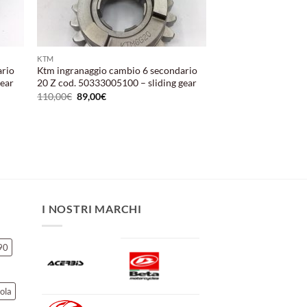
KTM
ario
Ktm ingranaggio cambio 6 secondario
gear
20 Z cod. 50333005100 – sliding gear
Il
Il
110,00
€
89,00
€
prezzo
prezzo
originale
attuale
era:
è:
110,00€.
89,00€.
I NOSTRI MARCHI
90
ola