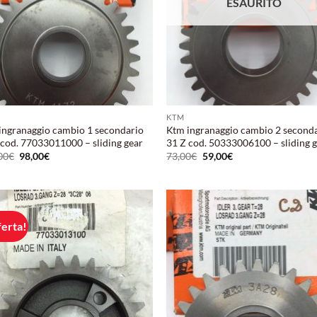
ESAURITO
KTM
ingranaggio cambio 1 secondario
Ktm ingranaggio cambio 2 second
 cod. 77033011000 – sliding gear
31 Z cod. 50333006100 – sliding 
Il
Il
Il
Il
00
€
98,00
€
73,00
€
59,00
€
prezzo
prezzo
prezzo
prezzo
originale
attuale
originale
attuale
era:
è:
era:
è:
123,00€.
98,00€.
73,00€.
59,00€.
ferta!
Aggiungi
Aggi
alla lista
alla 
dei
de
desideri
desi