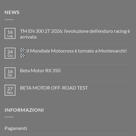
NEWS
TM EN 300 2T 2026: l’evoluzione dell’enduro racing è
16
Lug
arrivata
Nessun
commento
Il Mondiale Motocross è tornato a Montevarchi!
24
su
TM
Giu
EN
300
Nessun
2T
commento
Beta Motor RX 350
16
2026:
su
l’evoluzione
Dic
Nessun
dell’enduro
Il
commento
racing
Mondiale
su
è
Motocross
BETA MOTOR OFF-ROAD TEST
27
Beta
arrivata
è
Motor
Nov
tornato
Nessun
RX
a
commento
350
su
Montevarchi!
BETA
INFORMAZIONI
MOTOR
OFF-
ROAD
TEST
Pagamenti