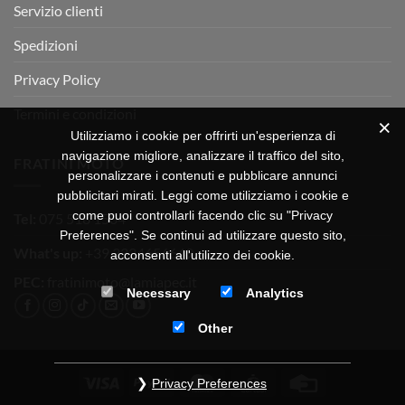
Servizio clienti
Spedizioni
Privacy Policy
Termini e condizioni
Utilizziamo i cookie per offrirti un'esperienza di
navigazione migliore, analizzare il traffico del sito,
FRATINI MOTO
personalizzare i contenuti e pubblicare annunci
pubblicitari mirati. Leggi come utilizziamo i cookie e
come puoi controllarli facendo clic su "Privacy
Tel:
075 518 1504
Preferences". Se continui ad utilizzare questo sito,
What's up:
+39 3334656649
acconsenti all'utilizzo dei cookie.
PEC:
fratinimoto@lamiapec.it
Necessary
Analytics
Other
Visa
PayPal
MasterCard
CartaSi
Credit
Privacy Preferences
Card