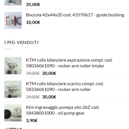
35,00
€
Boccola 42x44x20 cod. 43570617 - guide bushing
10,00
€
I PIÙ VENDUTI
KTM rullo bilanciere aspirazione compl. cod.
58036061090 - rocker arm roller intake
Il
Il
39,00
€
30,00
€
prezzo
prezzo
KTM rullo bilanciere scarico compl. cod.
originale
attuale
58336061090 - rocker arm roller
era:
è:
Il
Il
39,00
€
30,00
€
39,00€.
30,00€.
prezzo
prezzo
Ktm ingranaggio pompa olio 26Z cod.
originale
attuale
58438001000 - oil pump gear
era:
è:
3,90
€
39,00€.
30,00€.