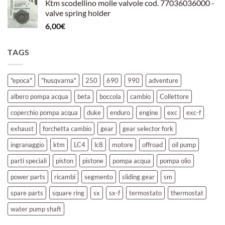
Ktm scodellino molle valvole cod. 77036036000 -
valve spring holder
6,00
€
TAGS
"epoca"
"husqvarna"
250
690
990
adventure
albero pompa acqua
beta
boccola
cambio
Collettore
coperchio pompa acqua
duke
enduro
engine
exc
exc-f
exhaust
forchetta cambio
gear
gear selector fork
ingranaggio
ktm
LC4
lc8
motore
offroad
oil pump
parti speciali
piston
pistone
pompa acqua
pompa olio
power parts
ricambi
segmento
sliding gear
sm
spare parts
square ring
sx
sx-f
termostato
thermostat
water pump shaft