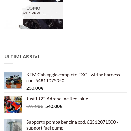
UOMO
14 PRODOTTI
ULTIMI ARRIVI
KTM Cablaggio completo EXC - wiring harness -
cod. 54811075350
250,00
€
Just1 J22 Adrenaline Red-blue
Il
Il
599,00
€
540,00
€
prezzo
prezzo
originale
attuale
Supporto pompa benzina cod. 62512071000 -
era:
è:
support fuel pump
599,00€.
540,00€.