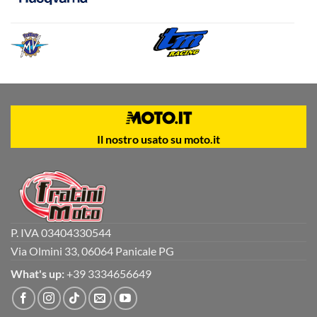
Il nostro usato su moto.it
P. IVA 03404330544
Via Olmini 33, 06064 Panicale PG
What's up:
+39 3334656649