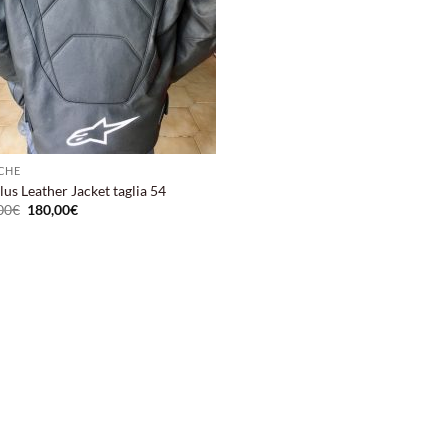
CHE
us Leather Jacket taglia 54
Il
Il
00
€
180,00
€
prezzo
prezzo
originale
attuale
era:
è:
399,00€.
180,00€.