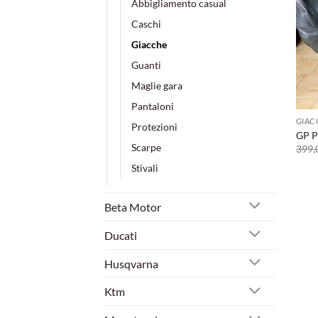
Abbigliamento casual
Caschi
Giacche
Guanti
Maglie gara
Pantaloni
GIAC
Protezioni
GP Pl
Scarpe
399,
Stivali
Beta Motor
Ducati
Husqvarna
Ktm