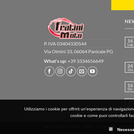
NE
16
P. IVA 03404330544
Lug
Via Olmini 33, 06064 Panicale PG
What's up:
+39 3334656649
24
Giu
16
Dic
27
Nov
Utilizziamo i cookie per offrirti un'esperienza di navigazion
cookie e come puoi controllarli fac
LA NOSTRA STORIA
NEWS
CONTATTI
PRIVAC
Necessa