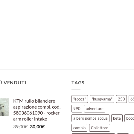
IÙ VENDUTI
TAGS
"epoca"
"husqvarna"
250
6
KTM rullo bilanciere
aspirazione compl. cod.
990
adventure
58036061090 - rocker
arm roller intake
albero pompa acqua
beta
bocc
Il
Il
39,00
€
30,00
€
cambio
Collettore
prezzo
prezzo