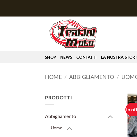
Salta
ai
contenuti
SHOP
NEWS
CONTATTI
LA NOSTRA STOR
HOME
/
ABBIGLIAMENTO
/
UOM
PRODOTTI
In of
Abbigliamento
Uomo