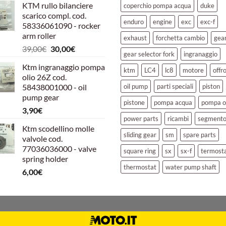
KTM rullo bilanciere
coperchio pompa acqua
duke
originale
attuale
scarico compl. cod.
era:
è:
enduro
engine
exc
exc-f
58336061090 - rocker
39,00€.
30,00€.
arm roller
exhaust
forchetta cambio
gea
Il
Il
39,00
€
30,00
€
gear selector fork
ingranaggio
prezzo
prezzo
Ktm ingranaggio pompa
originale
attuale
ktm
LC4
lc8
motore
offr
olio 26Z cod.
era:
è:
58438001000 - oil
oil pump
parti speciali
piston
39,00€.
30,00€.
pump gear
pistone
pompa acqua
pompa o
3,90
€
power parts
ricambi
segment
Ktm scodellino molle
sliding gear
sm
spare parts
valvole cod.
77036036000 - valve
square ring
sx
sx-f
termost
spring holder
thermostat
water pump shaft
6,00
€