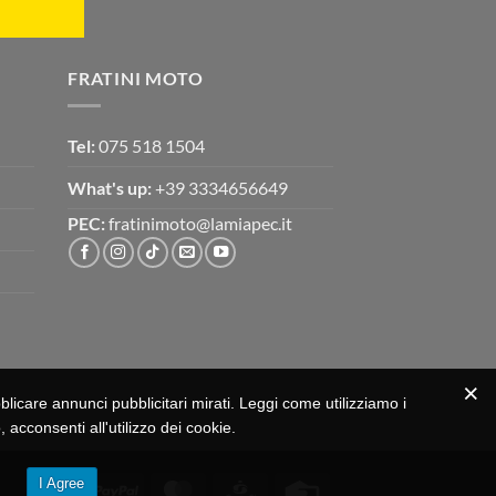
FRATINI MOTO
Tel:
075 518 1504
What's up:
+39 3334656649
PEC:
fratinimoto@lamiapec.it
bblicare annunci pubblicitari mirati. Leggi come utilizziamo i
 acconsenti all'utilizzo dei cookie.
I Agree
Visa
PayPal
MasterCard
CartaSi
Credit