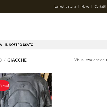
La nostra storia
News
Contatti
IA
IL NOSTRO USATO
Visualizzazione del 
O
/
GIACCHE
ferta!
Aggiungi
alla lista
dei
desideri