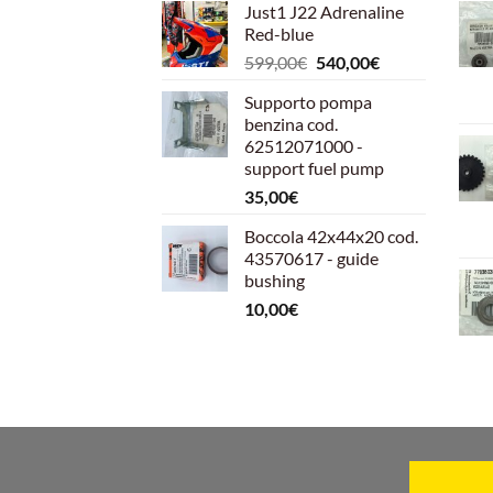
Just1 J22 Adrenaline
Red-blue
Il
Il
599,00
€
540,00
€
prezzo
prezzo
Supporto pompa
originale
attuale
benzina cod.
era:
è:
62512071000 -
599,00€.
540,00€.
support fuel pump
35,00
€
Boccola 42x44x20 cod.
43570617 - guide
bushing
10,00
€