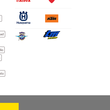
r
oad
lio
o
ato