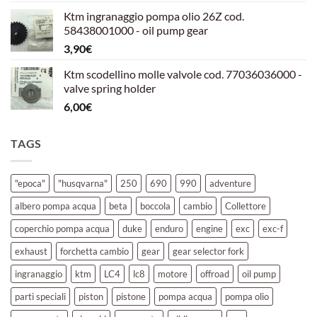
prezzo
prezzo
Ktm ingranaggio pompa olio 26Z cod.
originale
attuale
58438001000 - oil pump gear
era:
è:
3,90
€
39,00€.
30,00€.
Ktm scodellino molle valvole cod. 77036036000 -
valve spring holder
6,00
€
TAGS
"epoca"
"husqvarna"
250
690
990
adventure
albero pompa acqua
beta
boccola
cambio
Collettore
coperchio pompa acqua
duke
enduro
engine
exc
exc-f
exhaust
forchetta cambio
gear
gear selector fork
ingranaggio
ktm
LC4
lc8
motore
offroad
oil pump
parti speciali
piston
pistone
pompa acqua
pompa olio