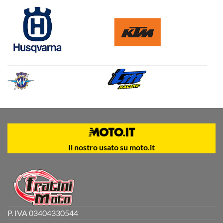
Il nostro usato su moto.it
P. IVA 03404330544