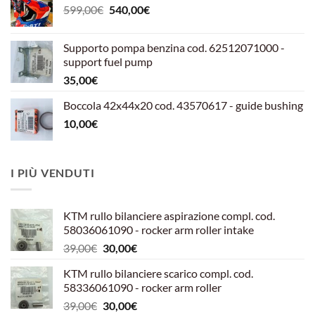
Il
Il
599,00
€
540,00
€
prezzo
prezzo
originale
attuale
Supporto pompa benzina cod. 62512071000 -
era:
è:
support fuel pump
599,00€.
540,00€.
35,00
€
Boccola 42x44x20 cod. 43570617 - guide bushing
10,00
€
I PIÙ VENDUTI
KTM rullo bilanciere aspirazione compl. cod.
58036061090 - rocker arm roller intake
Il
Il
39,00
€
30,00
€
prezzo
prezzo
KTM rullo bilanciere scarico compl. cod.
originale
attuale
58336061090 - rocker arm roller
era:
è:
Il
Il
39,00
€
30,00
€
39,00€.
30,00€.