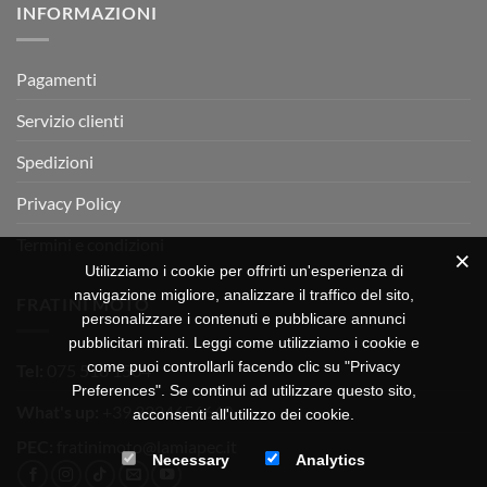
INFORMAZIONI
MOTOR
OFF-
ROAD
TEST
Pagamenti
Servizio clienti
Spedizioni
Privacy Policy
Termini e condizioni
Utilizziamo i cookie per offrirti un'esperienza di
navigazione migliore, analizzare il traffico del sito,
FRATINI MOTO
personalizzare i contenuti e pubblicare annunci
pubblicitari mirati. Leggi come utilizziamo i cookie e
come puoi controllarli facendo clic su "Privacy
Tel:
075 518 1504
Preferences". Se continui ad utilizzare questo sito,
What's up:
+39 3334656649
acconsenti all'utilizzo dei cookie.
PEC:
fratinimoto@lamiapec.it
Necessary
Analytics