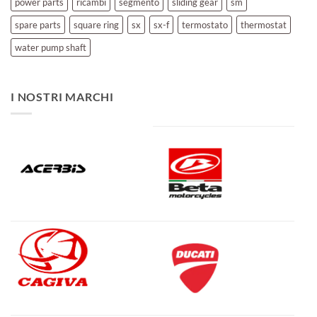
power parts
ricambi
segmento
sliding gear
sm
spare parts
square ring
sx
sx-f
termostato
thermostat
water pump shaft
I NOSTRI MARCHI