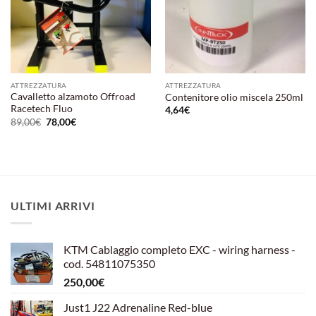
ATTREZZATURA
ATTREZZATURA
Cavalletto alzamoto Offroad
Contenitore olio miscela 250ml
Racetech Fluo
4,64
€
Il
Il
89,00
€
78,00
€
prezzo
prezzo
originale
attuale
era:
è:
89,00€.
78,00€.
ULTIMI ARRIVI
KTM Cablaggio completo EXC - wiring harness -
cod. 54811075350
250,00
€
Just1 J22 Adrenaline Red-blue