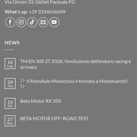
Via Olmini 33, 06064 Panicale PG
What's up:
+39 3334656649
NEWS
TM EN 300 2T 2026: l’evoluzione dell’enduro racing è
16
Lug
arrivata
Nessun
commento
Il Mondiale Motocross è tornato a Montevarchi!
24
su
TM
Giu
EN
300
Nessun
2T
commento
Beta Motor RX 350
16
2026:
su
l’evoluzione
Dic
Nessun
dell’enduro
Il
commento
racing
Mondiale
su
è
Motocross
BETA MOTOR OFF-ROAD TEST
27
Beta
arrivata
è
Motor
Nov
tornato
Nessun
RX
a
commento
350
su
Montevarchi!
BETA