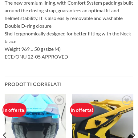
The new premium lining, with Comfort System paddings built
around the closing strap, guarantees an optimal fit and
helmet stability. It is also easily removable and washable
Double D-ring closure
Shell ergonomically designed for better fitting with the Neck
brace
Weight 969 ± 50 g (size M)
ECE/ONU 22-05 APPROVED
PRODOTTI CORRELATI
In offerta!
In offerta!
Aggiungi
Aggiungi
alla lista
alla lista
dei
dei
desideri
desideri