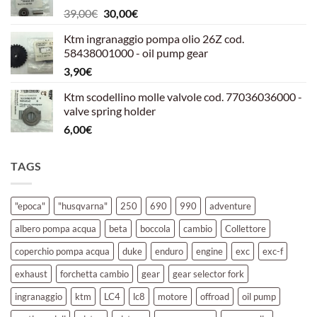
Il
Il
39,00
€
30,00
€
39,00€.
30,00€.
prezzo
prezzo
Ktm ingranaggio pompa olio 26Z cod.
originale
attuale
58438001000 - oil pump gear
era:
è:
3,90
€
39,00€.
30,00€.
Ktm scodellino molle valvole cod. 77036036000 -
valve spring holder
6,00
€
TAGS
"epoca"
"husqvarna"
250
690
990
adventure
albero pompa acqua
beta
boccola
cambio
Collettore
coperchio pompa acqua
duke
enduro
engine
exc
exc-f
exhaust
forchetta cambio
gear
gear selector fork
ingranaggio
ktm
LC4
lc8
motore
offroad
oil pump