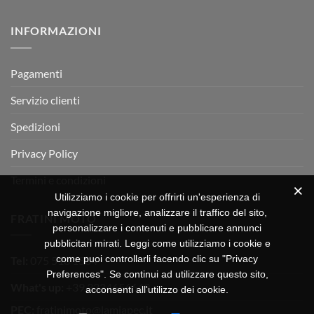
a
commento
350
su
Montevarchi!
BETA
INFORMAZIONI
MOTOR
OFF-
ROAD
TEST
Pagamenti
Servizio clienti
Spedizioni
Privacy Policy
Termini e condizioni
Utilizziamo i cookie per offrirti un'esperienza di
navigazione migliore, analizzare il traffico del sito,
FRATINI MOTO
personalizzare i contenuti e pubblicare annunci
pubblicitari mirati. Leggi come utilizziamo i cookie e
come puoi controllarli facendo clic su "Privacy
Tel:
075 518 1504
Preferences". Se continui ad utilizzare questo sito,
What's up:
+39 3334656649
acconsenti all'utilizzo dei cookie.
PEC:
fratinimoto@lamiapec.it