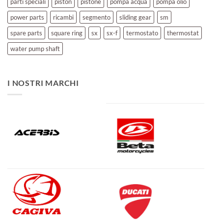
parti speciali
piston
pistone
pompa acqua
pompa olio
power parts
ricambi
segmento
sliding gear
sm
spare parts
square ring
sx
sx-f
termostato
thermostat
water pump shaft
I NOSTRI MARCHI