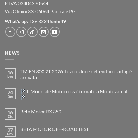
P. IVA 03404330544
Via Olmini 33, 06064 Panicale PG
What's up:
+39 3334656649
NEWS
TM EN 300 2T 2026: l’evoluzione dell’enduro racing è
16
Lug
arrivata
Nessun
commento
Il Mondiale Motocross è tornato a Montevarchi!
24
su
TM
Giu
EN
300
Nessun
2T
commento
Beta Motor RX 350
16
2026:
su
l’evoluzione
Dic
Nessun
dell’enduro
Il
commento
racing
Mondiale
su
è
Motocross
BETA MOTOR OFF-ROAD TEST
27
Beta
arrivata
è
Motor
Nov
tornato
Nessun
RX