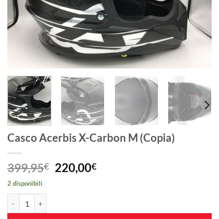
Casco Acerbis X-Carbon M (Copia)
Il
Il
399,95
220,00
€
€
prezzo
prezzo
2 disponibili
originale
attuale
Casco Acerbis X-Carbon M (Copia) quantità
era:
è:
399,95€.
220,00€.