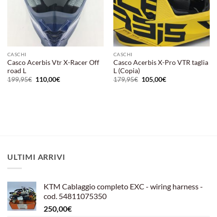
CASCHI
CASCHI
Casco Acerbis Vtr X-Racer Off
Casco Acerbis X-Pro VTR taglia
road L
L (Copia)
Il
Il
Il
Il
199,95
€
110,00
€
179,95
€
105,00
€
prezzo
prezzo
prezzo
prezzo
originale
attuale
originale
attuale
era:
è:
era:
è:
199,95€.
110,00€.
179,95€.
105,00€.
ULTIMI ARRIVI
KTM Cablaggio completo EXC - wiring harness -
cod. 54811075350
250,00
€