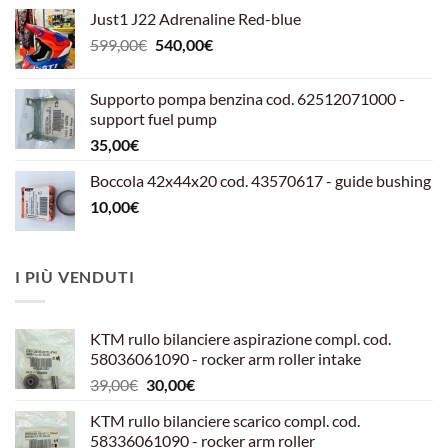
Just1 J22 Adrenaline Red-blue
Il
Il
599,00
€
540,00
€
prezzo
prezzo
originale
attuale
Supporto pompa benzina cod. 62512071000 -
era:
è:
support fuel pump
599,00€.
540,00€.
35,00
€
Boccola 42x44x20 cod. 43570617 - guide bushing
10,00
€
I PIÙ VENDUTI
KTM rullo bilanciere aspirazione compl. cod.
58036061090 - rocker arm roller intake
Il
Il
39,00
€
30,00
€
prezzo
prezzo
KTM rullo bilanciere scarico compl. cod.
originale
attuale
58336061090 - rocker arm roller
era:
è: