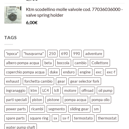
Ktm scodellino molle valvole cod. 77036036000 -
valve spring holder
6,00
€
TAGS
"epoca"
"husqvarna"
250
690
990
adventure
albero pompa acqua
beta
boccola
cambio
Collettore
coperchio pompa acqua
duke
enduro
engine
exc
exc-f
exhaust
forchetta cambio
gear
gear selector fork
ingranaggio
ktm
LC4
lc8
motore
offroad
oil pump
parti speciali
piston
pistone
pompa acqua
pompa olio
power parts
ricambi
segmento
sliding gear
sm
spare parts
square ring
sx
sx-f
termostato
thermostat
water pump shaft