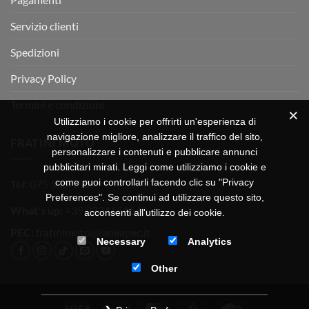
Servizio clienti
Spedizioni
Privacy Policy
Termini e condizioni
Utilizziamo i cookie per offrirti un'esperienza di
navigazione migliore, analizzare il traffico del sito,
FRATINI MOTO
personalizzare i contenuti e pubblicare annunci
pubblicitari mirati. Leggi come utilizziamo i cookie e
come puoi controllarli facendo clic su "Privacy
Tel:
075 518 1504
Preferences". Se continui ad utilizzare questo sito,
What's up:
+39 3334656649
acconsenti all'utilizzo dei cookie.
PEC:
fratinimoto@lamiapec.it
Necessary
Analytics
Other
Visa
PayPal
MasterCard
CartaSi
Credit