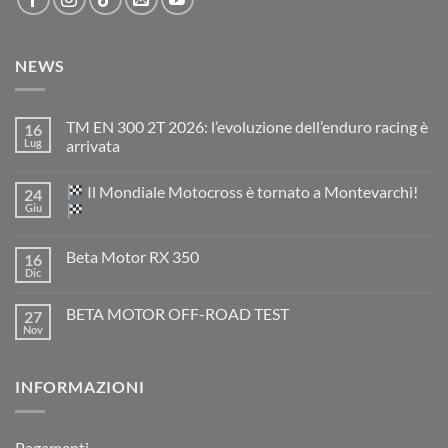
NEWS
TM EN 300 2T 2026: l’evoluzione dell’enduro racing è
16
Lug
arrivata
Nessun
commento
Il Mondiale Motocross è tornato a Montevarchi!
24
su
TM
Giu
EN
300
Nessun
2T
commento
Beta Motor RX 350
16
2026:
su
l’evoluzione
Dic
Nessun
dell’enduro
Il
commento
racing
Mondiale
su
è
Motocross
BETA MOTOR OFF-ROAD TEST
27
Beta
arrivata
è
Motor
Nov
tornato
Nessun
RX
a
commento
350
su
Montevarchi!
BETA
INFORMAZIONI
MOTOR
OFF-
ROAD
TEST
Pagamenti