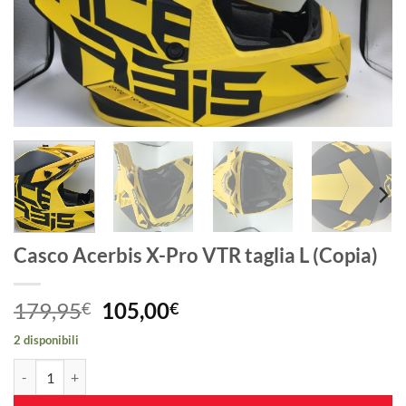
Casco Acerbis X-Pro VTR taglia L (Copia)
Il
Il
179,95
105,00
€
€
prezzo
prezzo
2 disponibili
originale
attuale
Casco Acerbis X-Pro VTR taglia L (Copia) quantità
era:
è:
179,95€.
105,00€.