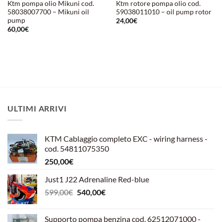
Ktm pompa olio Mikuni cod.
Ktm rotore pompa olio cod.
58038007700 – Mikuni oil
59038011010 – oil pump rotor
pump
24,00
€
60,00
€
ULTIMI ARRIVI
KTM Cablaggio completo EXC - wiring harness -
cod. 54811075350
250,00
€
Just1 J22 Adrenaline Red-blue
Il
Il
599,00
€
540,00
€
prezzo
prezzo
originale
attuale
Supporto pompa benzina cod. 62512071000 -