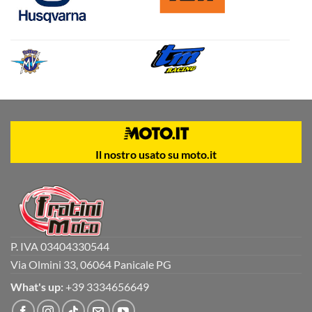
Il nostro usato su moto.it
P. IVA 03404330544
Via Olmini 33, 06064 Panicale PG
What's up:
+39 3334656649