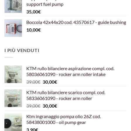
era:
è:
support fuel pump
599,00€.
540,00€.
35,00
€
Boccola 42x44x20 cod. 43570617 - guide bushing
10,00
€
I PIÙ VENDUTI
KTM rullo bilanciere aspirazione compl. cod.
58036061090 - rocker arm roller intake
Il
Il
39,00
€
30,00
€
prezzo
prezzo
KTM rullo bilanciere scarico compl. cod.
originale
attuale
58336061090 - rocker arm roller
era:
è:
Il
Il
39,00
€
30,00
€
39,00€.
30,00€.
prezzo
prezzo
Ktm ingranaggio pompa olio 26Z cod.
originale
attuale
58438001000 - oil pump gear
era:
è:
3,90
€
39,00€.
30,00€.