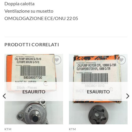
Doppia calotta
Ventilazione su musetto
OMOLOGAZIONE ECE/ONU 22 05
PRODOTTI CORRELATI
Aggiungi
Aggiungi
alla lista
alla lista
dei
dei
desideri
desideri
ESAURITO
ESAURITO
KTM
KTM