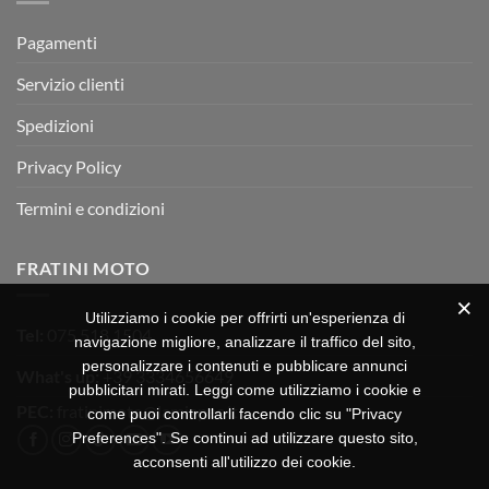
ROAD
TEST
Pagamenti
Servizio clienti
Spedizioni
Privacy Policy
Termini e condizioni
FRATINI MOTO
Utilizziamo i cookie per offrirti un'esperienza di
Tel:
075 518 1504
navigazione migliore, analizzare il traffico del sito,
personalizzare i contenuti e pubblicare annunci
What's up:
+39 3334656649
pubblicitari mirati. Leggi come utilizziamo i cookie e
PEC:
fratinimoto@lamiapec.it
come puoi controllarli facendo clic su "Privacy
Preferences". Se continui ad utilizzare questo sito,
acconsenti all'utilizzo dei cookie.