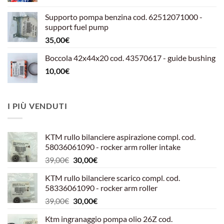
originale
attuale
Supporto pompa benzina cod. 62512071000 -
era:
è:
support fuel pump
599,00€.
540,00€.
35,00
€
Boccola 42x44x20 cod. 43570617 - guide bushing
10,00
€
I PIÙ VENDUTI
KTM rullo bilanciere aspirazione compl. cod.
58036061090 - rocker arm roller intake
Il
Il
39,00
€
30,00
€
prezzo
prezzo
KTM rullo bilanciere scarico compl. cod.
originale
attuale
58336061090 - rocker arm roller
era:
è:
Il
Il
39,00
€
30,00
€
39,00€.
30,00€.
prezzo
prezzo
Ktm ingranaggio pompa olio 26Z cod.
originale
attuale