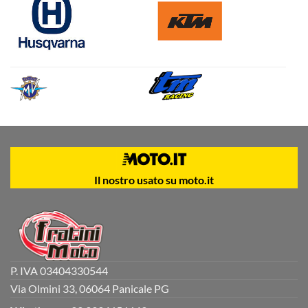
Il nostro usato su moto.it
P. IVA 03404330544
Via Olmini 33, 06064 Panicale PG