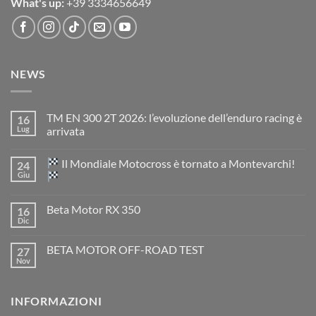
What's up:
+39 3334656649
NEWS
TM EN 300 2T 2026: l’evoluzione dell’enduro racing è
16
Lug
arrivata
Nessun
commento
Il Mondiale Motocross è tornato a Montevarchi!
24
su
TM
Giu
EN
300
Nessun
2T
commento
Beta Motor RX 350
16
2026:
su
l’evoluzione
Dic
Nessun
dell’enduro
Il
commento
racing
Mondiale
su
è
Motocross
BETA MOTOR OFF-ROAD TEST
27
Beta
arrivata
è
Motor
Nov
tornato
Nessun
RX
a
commento
350
su
Montevarchi!
BETA
INFORMAZIONI
MOTOR
OFF-