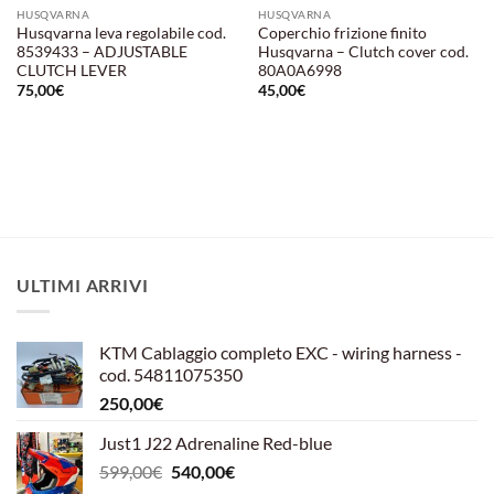
HUSQVARNA
HUSQVARNA
Husqvarna leva regolabile cod.
Coperchio frizione finito
8539433 – ADJUSTABLE
Husqvarna – Clutch cover cod.
CLUTCH LEVER
80A0A6998
75,00
€
45,00
€
ULTIMI ARRIVI
KTM Cablaggio completo EXC - wiring harness -
cod. 54811075350
250,00
€
Just1 J22 Adrenaline Red-blue
Il
Il
599,00
€
540,00
€
prezzo
prezzo