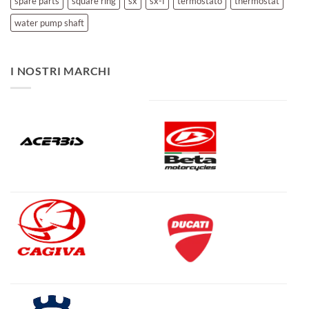
spare parts
square ring
sx
sx-f
termostato
thermostat
water pump shaft
I NOSTRI MARCHI