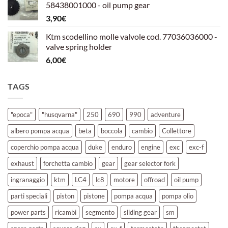
58438001000 - oil pump gear
era:
è:
3,90
€
39,00€.
30,00€.
Ktm scodellino molle valvole cod. 77036036000 -
valve spring holder
6,00
€
TAGS
"epoca"
"husqvarna"
250
690
990
adventure
albero pompa acqua
beta
boccola
cambio
Collettore
coperchio pompa acqua
duke
enduro
engine
exc
exc-f
exhaust
forchetta cambio
gear
gear selector fork
ingranaggio
ktm
LC4
lc8
motore
offroad
oil pump
parti speciali
piston
pistone
pompa acqua
pompa olio
power parts
ricambi
segmento
sliding gear
sm