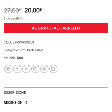
Il
Il
27,00
20,00
€
€
prezzo
prezzo
1 disponibili
originale
attuale
era:
è:
AGGIUNGI AL CARRELLO
27,00€.
20,00€.
COD:
SXS09450210
Categorie:
Ktm
,
Parti Telaio
Marchio:
Ktm
DESCRIZIONE
RECENSIONI (0)