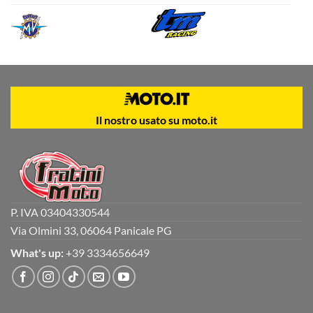
Il nostro usato su moto.it
P. IVA 03404330544
Via Olmini 33, 06064 Panicale PG
What's up:
+39 3334656649