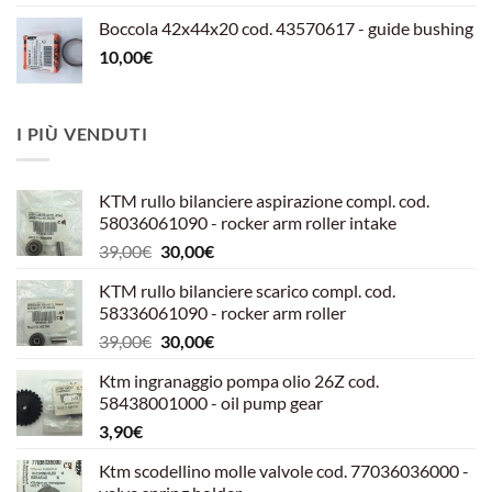
Boccola 42x44x20 cod. 43570617 - guide bushing
10,00
€
I PIÙ VENDUTI
KTM rullo bilanciere aspirazione compl. cod.
58036061090 - rocker arm roller intake
Il
Il
39,00
€
30,00
€
prezzo
prezzo
KTM rullo bilanciere scarico compl. cod.
originale
attuale
58336061090 - rocker arm roller
era:
è:
Il
Il
39,00
€
30,00
€
39,00€.
30,00€.
prezzo
prezzo
Ktm ingranaggio pompa olio 26Z cod.
originale
attuale
58438001000 - oil pump gear
era:
è:
3,90
€
39,00€.
30,00€.
Ktm scodellino molle valvole cod. 77036036000 -