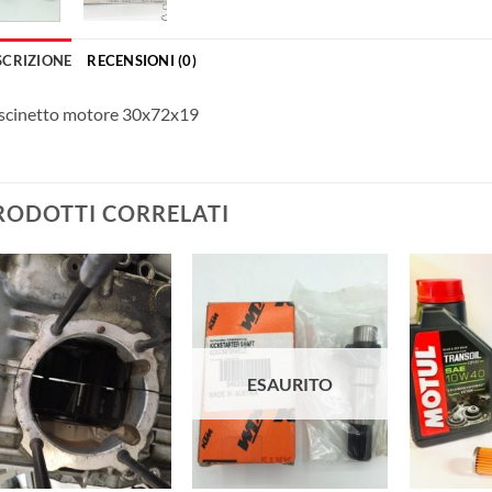
SCRIZIONE
RECENSIONI (0)
scinetto motore 30x72x19
RODOTTI CORRELATI
Aggiungi
Aggiungi
alla lista
alla lista
dei
dei
desideri
desideri
ESAURITO