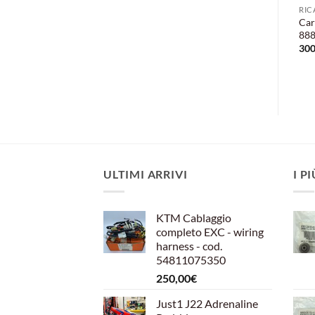
RICAMBI USATI GARANTITI
KTM
RIC
Scatola con carter cambio
Ktm boccola 9, 8x7x10 cod.
Car
–
Moto Guzzi 750 – 850 –
49030090000
888
1000
4,00
€
300
300,00
€
ULTIMI ARRIVI
I P
KTM Cablaggio
completo EXC - wiring
harness - cod.
54811075350
250,00
€
Just1 J22 Adrenaline