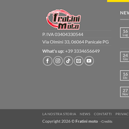
NE
16
P. IVA 03404330544
Lug
Via Olmini 33, 06064 Panicale PG
What's up:
+39 3334656649
24
Giu
16
Dic
27
Nov
LA NOSTRA STORIA
NEWS
CONTATTI
PRIVAC
Copyright 2026 ©
Fratini moto
-
Credits