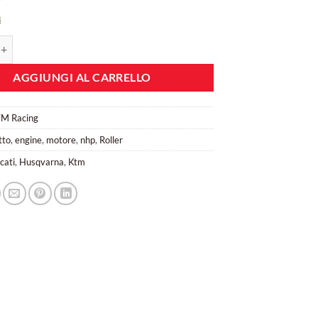
i
 motore RHP NJ 306 ETN 30-72-19 quantità
AGGIUNGI AL CARRELLO
TM Racing
tto
,
engine
,
motore
,
nhp
,
Roller
cati
,
Husqvarna
,
Ktm