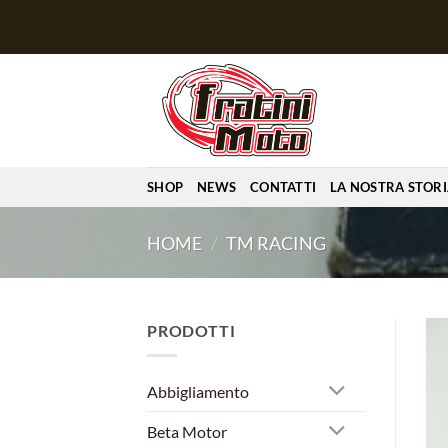
Salta
ai
contenuti
SHOP
NEWS
CONTATTI
LA NOSTRA STOR
HOME
/
TM RACING
PRODOTTI
Abbigliamento
Beta Motor