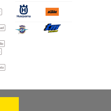
r
oad
lio
o
ato