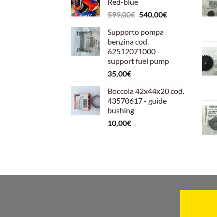
Red-blue
Il
Il
599,00
€
540,00
€
prezzo
prezzo
Supporto pompa
originale
attuale
benzina cod.
era:
è:
62512071000 -
599,00€.
540,00€.
support fuel pump
35,00
€
Boccola 42x44x20 cod.
43570617 - guide
bushing
10,00
€