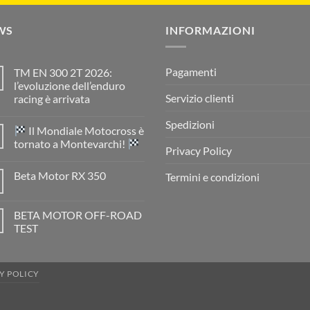
WS
INFORMAZIONI
Pagamenti
TM EN 300 2T 2026:
l’evoluzione dell’enduro
Servizio clienti
racing è arrivata
Nessun
commento
Spedizioni
Il Mondiale Motocross è
su
TM
tornato a Montevarchi!
EN
Privacy Policy
300
Nessun
2T
commento
Beta Motor RX 350
Termini e condizioni
2026:
su
l’evoluzione
Nessun
dell’enduro
Il
commento
racing
Mondiale
su
è
Motocross
BETA MOTOR OFF-ROAD
Beta
arrivata
è
Motor
TEST
tornato
RX
a
Nessun
350
Montevarchi!
commento
su
BETA
Y POLICY
MOTOR
OFF-
ROAD
TEST