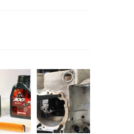
Aggiungi
Aggiungi
alla lista
alla lista
dei
dei
desideri
desideri