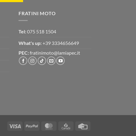
FRATINI MOTO
Tel:
075 518 1504
What's up:
+39 3334656649
PEC:
fratinimoto@lamiapec.it
Visa
PayPal
MasterCard
CartaSi
Credit
Card