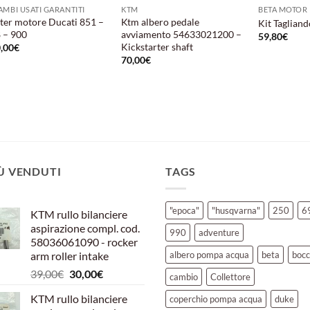
AMBI USATI GARANTITI
KTM
BETA MOTOR
ter motore Ducati 851 –
Ktm albero pedale
Kit Taglian
 – 900
avviamento 54633021200 –
59,80
€
Kickstarter shaft
,00
€
70,00
€
IÙ VENDUTI
TAGS
"epoca"
"husqvarna"
250
6
KTM rullo bilanciere
aspirazione compl. cod.
990
adventure
58036061090 - rocker
arm roller intake
albero pompa acqua
beta
bocc
Il
Il
39,00
€
30,00
€
cambio
Collettore
prezzo
prezzo
KTM rullo bilanciere
coperchio pompa acqua
duke
originale
attuale