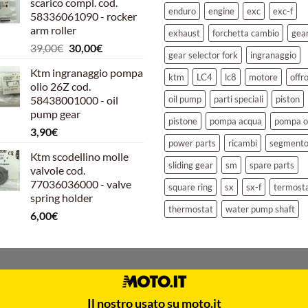
scarico compl. cod.
era:
è:
enduro
engine
exc
exc-f
58336061090 - rocker
39,00€.
30,00€.
arm roller
exhaust
forchetta cambio
gea
Il
Il
39,00
€
30,00
€
gear selector fork
ingranaggio
prezzo
prezzo
Ktm ingranaggio pompa
originale
attuale
ktm
LC4
lc8
motore
offr
olio 26Z cod.
era:
è:
58438001000 - oil
oil pump
parti speciali
piston
39,00€.
30,00€.
pump gear
pistone
pompa acqua
pompa o
3,90
€
power parts
ricambi
segment
Ktm scodellino molle
sliding gear
sm
spare parts
valvole cod.
77036036000 - valve
square ring
sx
sx-f
termost
spring holder
thermostat
water pump shaft
6,00
€
Il nostro usato su moto.it