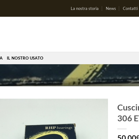
La nostra storia
News
Contatti
IA
IL NOSTRO USATO
Cusci
306 
Aggiungi
alla lista
dei
50,00
desideri