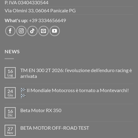
P. IVA 03404330544
Via Olmini 33, 06064 Panicale PG
What's up:
+39 3334656649
NEWS
TM EN 300 2T 2026: l’evoluzione dell’enduro racing è
16
Lug
arrivata
Nessun
commento
Il Mondiale Motocross è tornato a Montevarchi!
24
su
TM
Giu
EN
300
Nessun
2T
commento
Beta Motor RX 350
16
2026:
su
l’evoluzione
Dic
Nessun
dell’enduro
Il
commento
racing
Mondiale
su
è
Motocross
BETA MOTOR OFF-ROAD TEST
27
Beta
arrivata
è
Motor
Nov
tornato
Nessun
RX