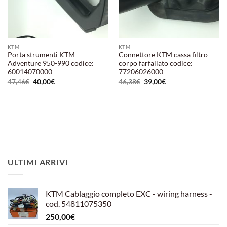
KTM
KTM
Porta strumenti KTM
Connettore KTM cassa filtro-
Adventure 950-990 codice:
corpo farfallato codice:
60014070000
77206026000
Il
Il
Il
Il
47,46
€
40,00
€
46,38
€
39,00
€
prezzo
prezzo
prezzo
prezzo
originale
attuale
originale
attuale
era:
è:
era:
è:
47,46€.
40,00€.
46,38€.
39,00€.
ULTIMI ARRIVI
KTM Cablaggio completo EXC - wiring harness -
cod. 54811075350
250,00
€