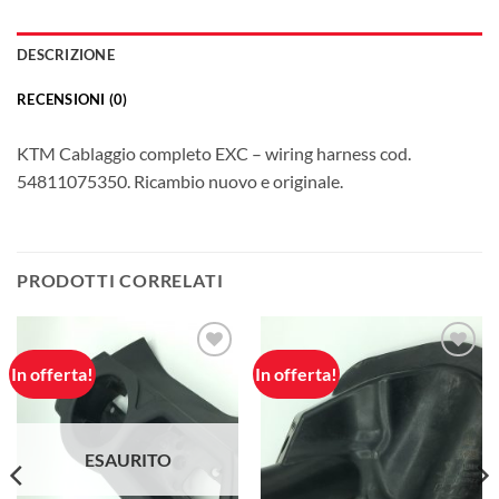
DESCRIZIONE
RECENSIONI (0)
KTM Cablaggio completo EXC – wiring harness cod.
54811075350. Ricambio nuovo e originale.
PRODOTTI CORRELATI
In offerta!
In offerta!
Aggiungi
Aggiungi
alla lista
alla lista
dei
dei
desideri
desideri
ESAURITO