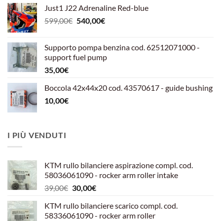
Just1 J22 Adrenaline Red-blue
Il
Il
599,00
€
540,00
€
prezzo
prezzo
originale
attuale
Supporto pompa benzina cod. 62512071000 -
era:
è:
support fuel pump
599,00€.
540,00€.
35,00
€
Boccola 42x44x20 cod. 43570617 - guide bushing
10,00
€
I PIÙ VENDUTI
KTM rullo bilanciere aspirazione compl. cod.
58036061090 - rocker arm roller intake
Il
Il
39,00
€
30,00
€
prezzo
prezzo
KTM rullo bilanciere scarico compl. cod.
originale
attuale
58336061090 - rocker arm roller
era:
è: