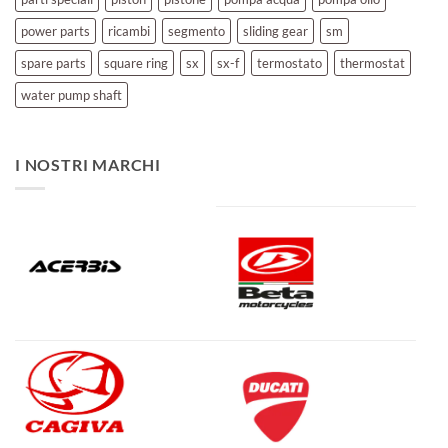
power parts
ricambi
segmento
sliding gear
sm
spare parts
square ring
sx
sx-f
termostato
thermostat
water pump shaft
I NOSTRI MARCHI