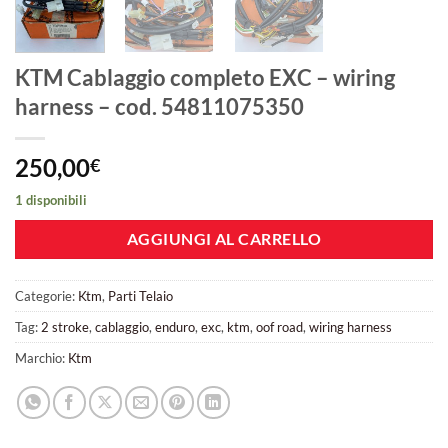
KTM Cablaggio completo EXC – wiring
harness – cod. 54811075350
250,00
€
1 disponibili
AGGIUNGI AL CARRELLO
Categorie:
Ktm
,
Parti Telaio
Tag:
2 stroke
,
cablaggio
,
enduro
,
exc
,
ktm
,
oof road
,
wiring harness
Marchio:
Ktm