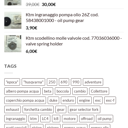
Il
Il
39,00
€
30,00
€
39,00€.
30,00€.
prezzo
prezzo
Ktm ingranaggio pompa olio 26Z cod.
originale
attuale
58438001000 - oil pump gear
era:
è:
3,90
€
39,00€.
30,00€.
Ktm scodellino molle valvole cod. 77036036000 -
valve spring holder
6,00
€
TAGS
"epoca"
"husqvarna"
250
690
990
adventure
albero pompa acqua
beta
boccola
cambio
Collettore
coperchio pompa acqua
duke
enduro
engine
exc
exc-f
exhaust
forchetta cambio
gear
gear selector fork
ingranaggio
ktm
LC4
lc8
motore
offroad
oil pump
parti speciali
piston
pistone
pompa acqua
pompa olio