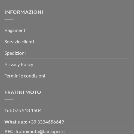
a
commento
350
su
Montevarchi!
BETA
INFORMAZIONI
MOTOR
OFF-
ROAD
TEST
Pagamenti
Servizio clienti
Spedizioni
Privacy Policy
Termini e condizioni
FRATINI MOTO
Tel:
075 518 1504
What's up:
+39 3334656649
PEC:
fratinimoto@lamiapec.it