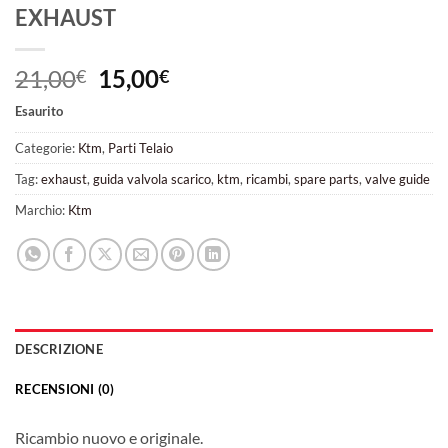
EXHAUST
Il
Il
21,00
15,00
€
€
prezzo
prezzo
Esaurito
originale
attuale
era:
è:
Categorie:
Ktm
,
Parti Telaio
21,00€.
15,00€.
Tag:
exhaust
,
guida valvola scarico
,
ktm
,
ricambi
,
spare parts
,
valve guide
Marchio:
Ktm
DESCRIZIONE
RECENSIONI (0)
Ricambio nuovo e originale.