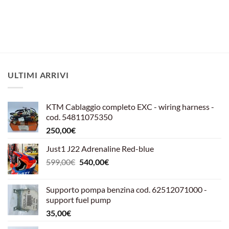
73,99€.
60,00€.
originale
attuale
era:
è:
51,95€.
44,00€.
ULTIMI ARRIVI
KTM Cablaggio completo EXC - wiring harness -
cod. 54811075350
250,00
€
Just1 J22 Adrenaline Red-blue
Il
Il
599,00
€
540,00
€
prezzo
prezzo
originale
attuale
Supporto pompa benzina cod. 62512071000 -
era:
è:
support fuel pump
599,00€.
540,00€.
35,00
€