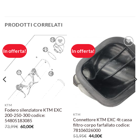
PRODOTTI CORRELATI
In offerta!
In offerta!
Aggiungi
Aggiungi
alla lista
alla lista
dei
dei
desideri
desideri
KTM
Fodero silenziatore KTM EXC
KTM
200-250-300 codice:
Connettore KTM EXC 4t cassa
54805183085
filtro-corpo farfallato codice:
Il
Il
73,99
€
60,00
€
prezzo
prezzo
78106026000
originale
attuale
Il
Il
51,95
€
44,00
€
era:
è:
prezzo
prezzo