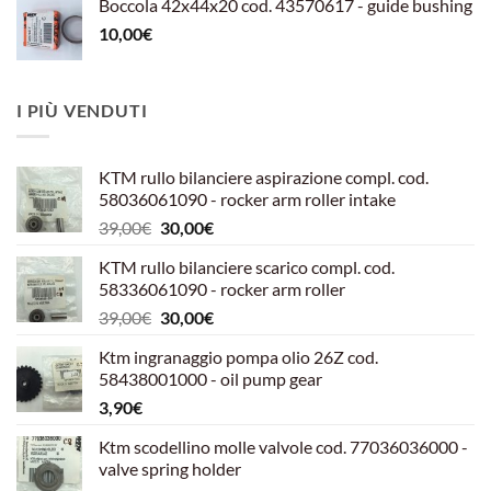
Boccola 42x44x20 cod. 43570617 - guide bushing
10,00
€
I PIÙ VENDUTI
KTM rullo bilanciere aspirazione compl. cod.
58036061090 - rocker arm roller intake
Il
Il
39,00
€
30,00
€
prezzo
prezzo
KTM rullo bilanciere scarico compl. cod.
originale
attuale
58336061090 - rocker arm roller
era:
è:
Il
Il
39,00
€
30,00
€
39,00€.
30,00€.
prezzo
prezzo
Ktm ingranaggio pompa olio 26Z cod.
originale
attuale
58438001000 - oil pump gear
era:
è:
3,90
€
39,00€.
30,00€.
Ktm scodellino molle valvole cod. 77036036000 -
valve spring holder