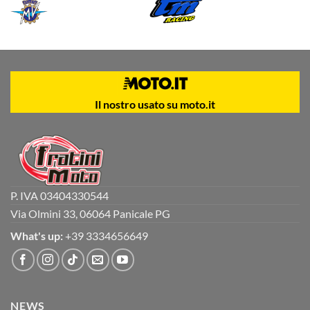
Il nostro usato su moto.it
P. IVA 03404330544
Via Olmini 33, 06064 Panicale PG
What's up:
+39 3334656649
NEWS