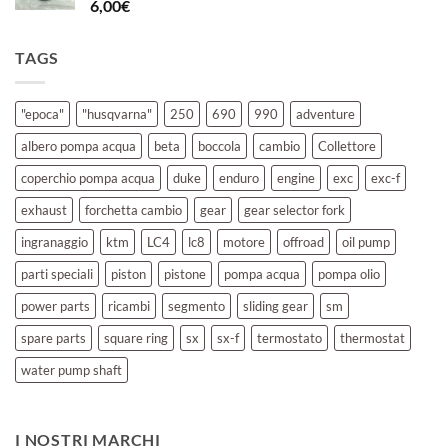
6,00
€
TAGS
"epoca"
"husqvarna"
250
690
990
adventure
albero pompa acqua
beta
boccola
cambio
Collettore
coperchio pompa acqua
duke
enduro
engine
exc
exc-f
exhaust
forchetta cambio
gear
gear selector fork
ingranaggio
ktm
LC4
lc8
motore
offroad
oil pump
parti speciali
piston
pistone
pompa acqua
pompa olio
power parts
ricambi
segmento
sliding gear
sm
spare parts
square ring
sx
sx-f
termostato
thermostat
water pump shaft
I NOSTRI MARCHI