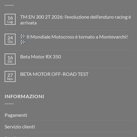
TM EN 300 2T 2026: l’evoluzione dell’enduro racing è
16
Lug
arrivata
Nessun
commento
Il Mondiale Motocross è tornato a Montevarchi!
24
su
TM
Giu
EN
300
Nessun
2T
commento
Beta Motor RX 350
16
2026:
su
l’evoluzione
Dic
Nessun
dell’enduro
Il
commento
racing
Mondiale
su
è
Motocross
BETA MOTOR OFF-ROAD TEST
27
Beta
arrivata
è
Motor
Nov
tornato
Nessun
RX
a
commento
350
su
Montevarchi!
BETA
INFORMAZIONI
MOTOR
OFF-
ROAD
TEST
Pagamenti
Servizio clienti