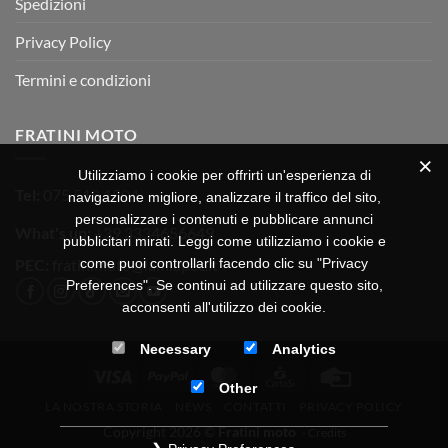
Spedizioni
Privacy Policy
Termini e condizioni
FRATINI MOTO
Utilizziamo i cookie per offrirti un'esperienza di
Tel:
075 518 1504
navigazione migliore, analizzare il traffico del sito,
personalizzare i contenuti e pubblicare annunci
What's up:
+39 3334656649
pubblicitari mirati. Leggi come utilizziamo i cookie e
come puoi controllarli facendo clic su "Privacy
PEC:
fratinimoto@lamiapec.it
Preferences". Se continui ad utilizzare questo sito,
acconsenti all'utilizzo dei cookie.
Necessary
Analytics
Visa
PayPal
MasterCard
CartaSi
Credit
Other
Card
LA NOSTRA STORIA
NEWS
CONTATTI
PRIVACY POLICY
Copyright 2026 ©
Fratini moto
-
Credits