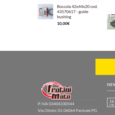
Boccola 42x44x20 cod.
43570617 - guide
bushing
10,00
€
NE
16
P. IVA 03404330544
Lug
Via Olmini 33, 06064 Panicale PG