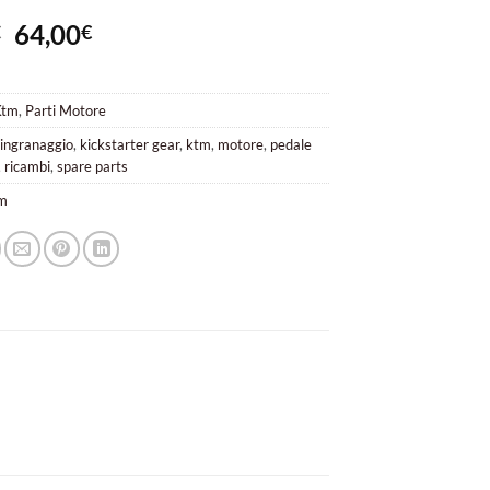
Il
Il
64,00
€
€
prezzo
prezzo
originale
attuale
era:
è:
Ktm
,
Parti Motore
79,00€.
64,00€.
,
ingranaggio
,
kickstarter gear
,
ktm
,
motore
,
pedale
,
ricambi
,
spare parts
m