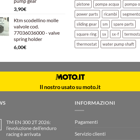
pump gear
pistone
pompa acqua
pompa o
3,90
€
power parts
ricambi
segment
Ktm scodellino molle
sliding gear
sm
spare parts
valvole cod.
77036036000 - valve
square ring
sx
sx-f
termost
spring holder
thermostat
water pump shaft
6,00
€
Il nostro usato su moto.it
WS
INFORMAZIONI
Pagamenti
TM EN 300 2T 2026:
l’evoluzione dell’enduro
Servizio clienti
racing è arrivata