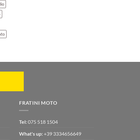
lio
o
ato
FRATINI MOTO
Tel:
075 518 1504
What's up:
+39 3334656649