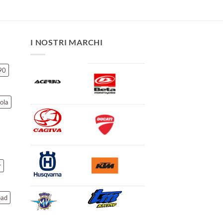
I NOSTRI MARCHI
90
ola
r
oad