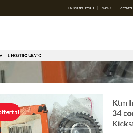
La nostra storia
News
Contatti
IA
IL NOSTRO USATO
Ktm I
offerta!
34 co
Aggiungi
alla lista
Kicks
dei
desideri