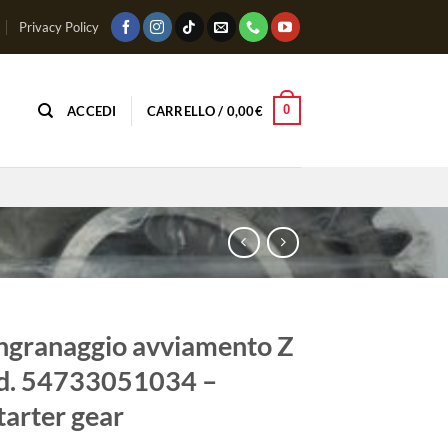
Privacy Policy
0
ACCEDI
CARRELLO /
0,00
€
ngranaggio avviamento Z
d. 54733051034 –
tarter gear