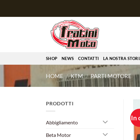
Salta
ai
contenuti
SHOP
NEWS
CONTATTI
LA NOSTRA STOR
HOME
/
KTM
/
PARTI MOTORE
PRODOTTI
In 
Abbigliamento
Beta Motor