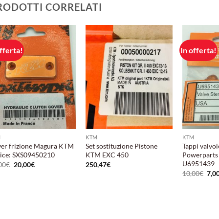
RODOTTI CORRELATI
fferta!
In offerta!
Aggiungi
Aggiungi
alla lista
alla lista
dei
dei
desideri
desideri
M
KTM
KTM
er frizione Magura KTM
Set sostituzione Pistone
Tappi valvo
ice: SXS09450210
KTM EXC 450
Powerparts 
U6951439
Il
Il
00
€
20,00
€
250,47
€
prezzo
prezzo
Il
10,00
€
7,0
originale
attuale
pre
era:
è:
orig
27,00€.
20,00€.
era:
10,