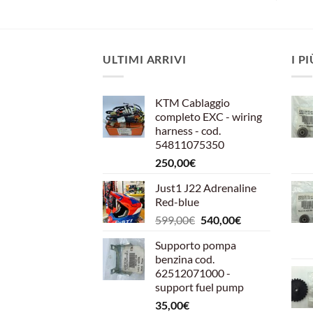
ULTIMI ARRIVI
I P
KTM Cablaggio
completo EXC - wiring
harness - cod.
54811075350
250,00
€
Just1 J22 Adrenaline
Red-blue
Il
Il
599,00
€
540,00
€
prezzo
prezzo
Supporto pompa
originale
attuale
benzina cod.
era:
è:
62512071000 -
599,00€.
540,00€.
support fuel pump
35,00
€