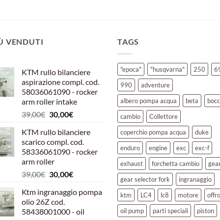
IÙ VENDUTI
TAGS
"epoca"
"husqvarna"
250
6
KTM rullo bilanciere
aspirazione compl. cod.
990
adventure
58036061090 - rocker
arm roller intake
albero pompa acqua
beta
bocc
Il
Il
39,00
€
30,00
€
cambio
Collettore
prezzo
prezzo
KTM rullo bilanciere
coperchio pompa acqua
duke
originale
attuale
scarico compl. cod.
era:
è:
enduro
engine
exc
exc-f
58336061090 - rocker
39,00€.
30,00€.
arm roller
exhaust
forchetta cambio
gea
Il
Il
39,00
€
30,00
€
gear selector fork
ingranaggio
prezzo
prezzo
Ktm ingranaggio pompa
originale
attuale
ktm
LC4
lc8
motore
offr
olio 26Z cod.
era:
è:
58438001000 - oil
oil pump
parti speciali
piston
39,00€.
30,00€.