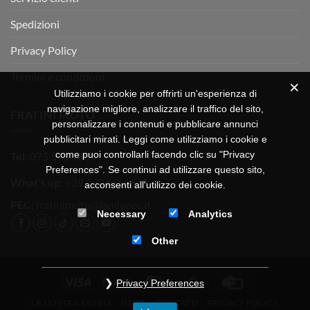
Spedizioni
Privacy Policy
Termini e condizioni
Utilizziamo i cookie per offrirti un'esperienza di
navigazione migliore, analizzare il traffico del sito,
FRATINI MOTO
personalizzare i contenuti e pubblicare annunci
pubblicitari mirati. Leggi come utilizziamo i cookie e
come puoi controllarli facendo clic su "Privacy
Tel:
075 518 1504
Preferences". Se continui ad utilizzare questo sito,
What's up:
+39 3334656649
acconsenti all'utilizzo dei cookie.
PEC:
fratinimoto@lamiapec.it
Necessary
Analytics
Other
Visa
PayPal
MasterCard
CartaSi
Credit
Privacy Preferences
Card
LA NOSTRA STORIA
NEWS
CONTATTI
PRIVACY POLICY