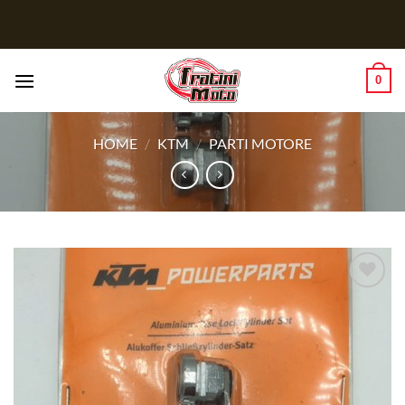
Salta
ai
contenuti
0
HOME
/
KTM
/
PARTI MOTORE
Aggiungi
alla lista
dei
desideri