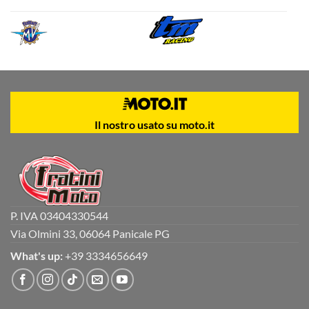
Il nostro usato su moto.it
P. IVA 03404330544
Via Olmini 33, 06064 Panicale PG
What's up:
+39 3334656649