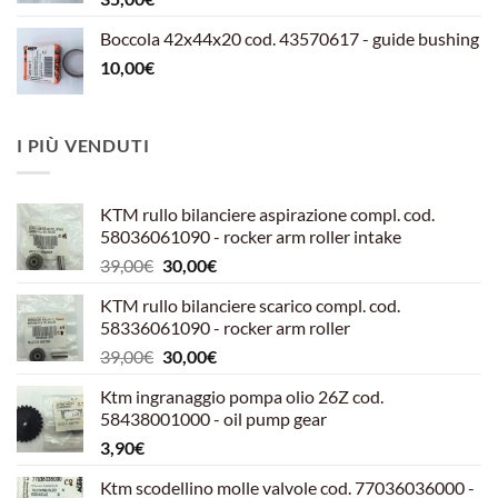
Boccola 42x44x20 cod. 43570617 - guide bushing
10,00
€
I PIÙ VENDUTI
KTM rullo bilanciere aspirazione compl. cod.
58036061090 - rocker arm roller intake
Il
Il
39,00
€
30,00
€
prezzo
prezzo
KTM rullo bilanciere scarico compl. cod.
originale
attuale
58336061090 - rocker arm roller
era:
è:
Il
Il
39,00
€
30,00
€
39,00€.
30,00€.
prezzo
prezzo
Ktm ingranaggio pompa olio 26Z cod.
originale
attuale
58438001000 - oil pump gear
era:
è:
3,90
€
39,00€.
30,00€.
Ktm scodellino molle valvole cod. 77036036000 -