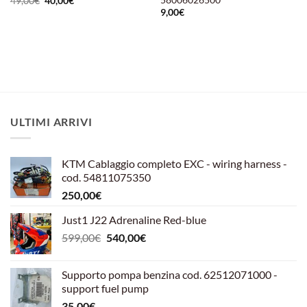
Il
Il
49,00
€
40,00
€
prezzo
prezzo
9,00
€
originale
attuale
era:
è:
49,00€.
40,00€.
ULTIMI ARRIVI
KTM Cablaggio completo EXC - wiring harness -
cod. 54811075350
250,00
€
Just1 J22 Adrenaline Red-blue
Il
Il
599,00
€
540,00
€
prezzo
prezzo
originale
attuale
Supporto pompa benzina cod. 62512071000 -
era:
è:
support fuel pump
599,00€.
540,00€.
35,00
€