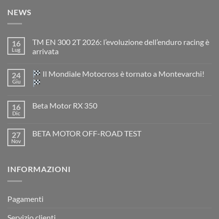
NEWS
TM EN 300 2T 2026: l’evoluzione dell’enduro racing è
16
Lug
arrivata
Nessun
commento
Il Mondiale Motocross è tornato a Montevarchi!
24
su
TM
Giu
EN
300
Nessun
2T
commento
Beta Motor RX 350
16
2026:
su
l’evoluzione
Dic
Nessun
dell’enduro
Il
commento
racing
Mondiale
su
è
Motocross
BETA MOTOR OFF-ROAD TEST
27
Beta
arrivata
è
Motor
Nov
tornato
Nessun
RX
a
commento
350
su
Montevarchi!
BETA
INFORMAZIONI
MOTOR
OFF-
ROAD
TEST
Pagamenti
Servizio clienti