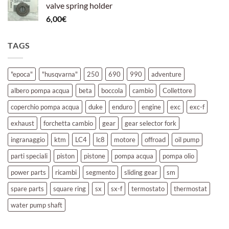
valve spring holder
6,00
€
TAGS
"epoca"
"husqvarna"
250
690
990
adventure
albero pompa acqua
beta
boccola
cambio
Collettore
coperchio pompa acqua
duke
enduro
engine
exc
exc-f
exhaust
forchetta cambio
gear
gear selector fork
ingranaggio
ktm
LC4
lc8
motore
offroad
oil pump
parti speciali
piston
pistone
pompa acqua
pompa olio
power parts
ricambi
segmento
sliding gear
sm
spare parts
square ring
sx
sx-f
termostato
thermostat
water pump shaft