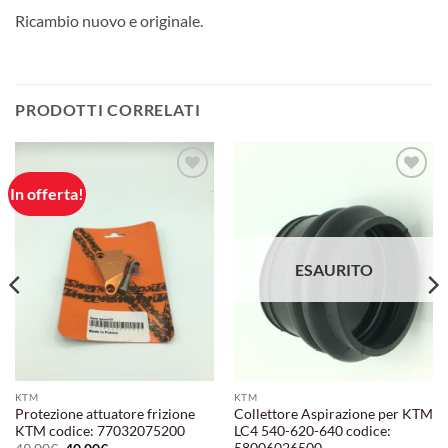
Ricambio nuovo e originale.
PRODOTTI CORRELATI
In offerta!
Aggiungi
Aggiungi
alla lista
alla lista
dei
dei
desideri
desideri
ESAURITO
KTM
KTM
Protezione attuatore frizione
Collettore Aspirazione per KTM
KTM codice: 77032075200
LC4 540-620-640 codice:
58006026500