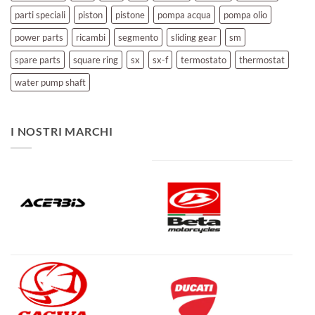
parti speciali
piston
pistone
pompa acqua
pompa olio
power parts
ricambi
segmento
sliding gear
sm
spare parts
square ring
sx
sx-f
termostato
thermostat
water pump shaft
I NOSTRI MARCHI