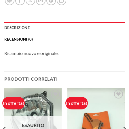
DESCRIZIONE
RECENSIONI (0)
Ricambio nuovo e originale.
PRODOTTI CORRELATI
In offerta!
In offerta!
Aggiungi
Aggiungi
alla lista
alla lista
dei
dei
desideri
desideri
ESAURITO