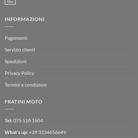
Motor
Nov
tornato
Nessun
RX
a
commento
350
su
Montevarchi!
BETA
INFORMAZIONI
MOTOR
OFF-
ROAD
TEST
Pagamenti
Servizio clienti
Spedizioni
Privacy Policy
Termini e condizioni
FRATINI MOTO
Tel:
075 518 1504
What's up:
+39 3334656649