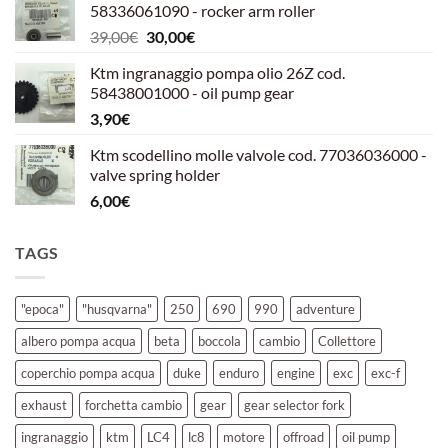
58336061090 - rocker arm roller
era:
è:
Il
Il
39,00
€
30,00
€
39,00€.
30,00€.
prezzo
prezzo
Ktm ingranaggio pompa olio 26Z cod.
originale
attuale
58438001000 - oil pump gear
era:
è:
3,90
€
39,00€.
30,00€.
Ktm scodellino molle valvole cod. 77036036000 -
valve spring holder
6,00
€
TAGS
"epoca"
"husqvarna"
250
690
990
adventure
albero pompa acqua
beta
boccola
cambio
Collettore
coperchio pompa acqua
duke
enduro
engine
exc
exc-f
exhaust
forchetta cambio
gear
gear selector fork
ingranaggio
ktm
LC4
lc8
motore
offroad
oil pump