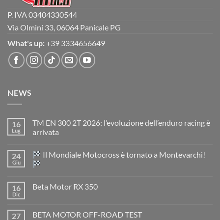
P. IVA 03404330544
Via Olmini 33, 06064 Panicale PG
What's up:
+39 3334656649
NEWS
TM EN 300 2T 2026: l’evoluzione dell’enduro racing è
16
Lug
arrivata
Nessun
commento
Il Mondiale Motocross è tornato a Montevarchi!
24
su
TM
Giu
EN
300
Nessun
2T
commento
Beta Motor RX 350
16
2026:
su
l’evoluzione
Dic
Nessun
dell’enduro
Il
commento
racing
Mondiale
su
è
Motocross
BETA MOTOR OFF-ROAD TEST
27
Beta
arrivata
è