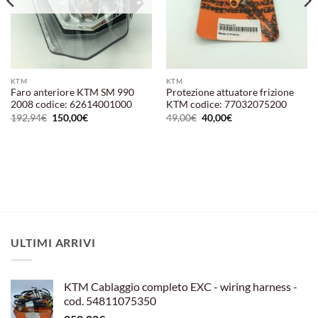
KTM
KTM
Faro anteriore KTM SM 990
Protezione attuatore frizione
2008 codice: 62614001000
KTM codice: 77032075200
Il
Il
Il
Il
192,94
€
150,00
€
49,00
€
40,00
€
prezzo
prezzo
prezzo
prezzo
originale
attuale
originale
attuale
era:
è:
era:
è:
192,94€.
150,00€.
49,00€.
40,00€.
ULTIMI ARRIVI
KTM Cablaggio completo EXC - wiring harness -
cod. 54811075350