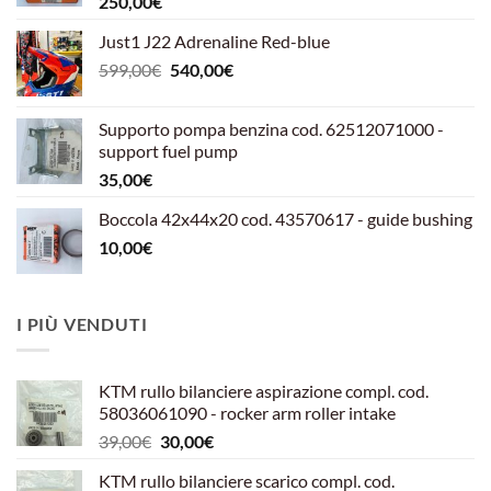
250,00
€
Just1 J22 Adrenaline Red-blue
Il
Il
599,00
€
540,00
€
prezzo
prezzo
originale
attuale
Supporto pompa benzina cod. 62512071000 -
era:
è:
support fuel pump
599,00€.
540,00€.
35,00
€
Boccola 42x44x20 cod. 43570617 - guide bushing
10,00
€
I PIÙ VENDUTI
KTM rullo bilanciere aspirazione compl. cod.
58036061090 - rocker arm roller intake
Il
Il
39,00
€
30,00
€
prezzo
prezzo
KTM rullo bilanciere scarico compl. cod.
originale
attuale