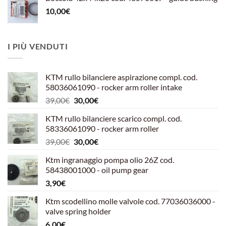
10,00
€
I PIÙ VENDUTI
KTM rullo bilanciere aspirazione compl. cod.
58036061090 - rocker arm roller intake
Il
Il
39,00
€
30,00
€
prezzo
prezzo
KTM rullo bilanciere scarico compl. cod.
originale
attuale
58336061090 - rocker arm roller
era:
è:
Il
Il
39,00
€
30,00
€
39,00€.
30,00€.
prezzo
prezzo
Ktm ingranaggio pompa olio 26Z cod.
originale
attuale
58438001000 - oil pump gear
era:
è:
3,90
€
39,00€.
30,00€.
Ktm scodellino molle valvole cod. 77036036000 -
valve spring holder
6,00
€