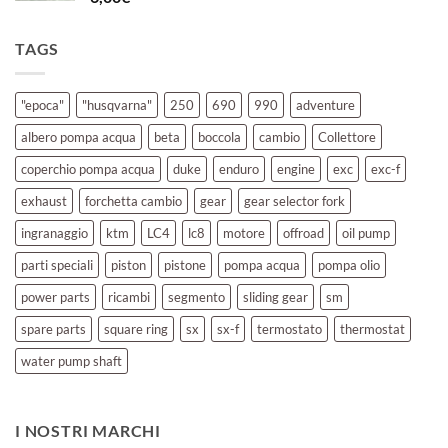
TAGS
"epoca"
"husqvarna"
250
690
990
adventure
albero pompa acqua
beta
boccola
cambio
Collettore
coperchio pompa acqua
duke
enduro
engine
exc
exc-f
exhaust
forchetta cambio
gear
gear selector fork
ingranaggio
ktm
LC4
lc8
motore
offroad
oil pump
parti speciali
piston
pistone
pompa acqua
pompa olio
power parts
ricambi
segmento
sliding gear
sm
spare parts
square ring
sx
sx-f
termostato
thermostat
water pump shaft
I NOSTRI MARCHI