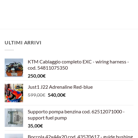
originale
attuale
49,00€.
40,00€.
era:
è:
15,85€.
10,00€.
ULTIMI ARRIVI
KTM Cablaggio completo EXC - wiring harness -
cod. 54811075350
250,00
€
Just1 J22 Adrenaline Red-blue
Il
Il
599,00
€
540,00
€
prezzo
prezzo
originale
attuale
Supporto pompa benzina cod. 62512071000 -
era:
è:
support fuel pump
599,00€.
540,00€.
35,00
€
Boccola 42x44x20 cod. 43570617 - guide bushing