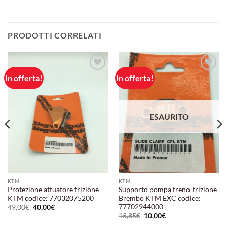
PRODOTTI CORRELATI
In offerta!
In offerta!
Aggiungi
Aggiungi
alla lista
alla lista
dei
dei
desideri
desideri
ESAURITO
KTM
KTM
Protezione attuatore frizione
Supporto pompa freno-frizione
KTM codice: 77032075200
Brembo KTM EXC codice:
77702944000
Il
Il
49,00
€
40,00
€
prezzo
prezzo
Il
Il
15,85
€
10,00
€
originale
attuale
prezzo
prezzo
era:
è: