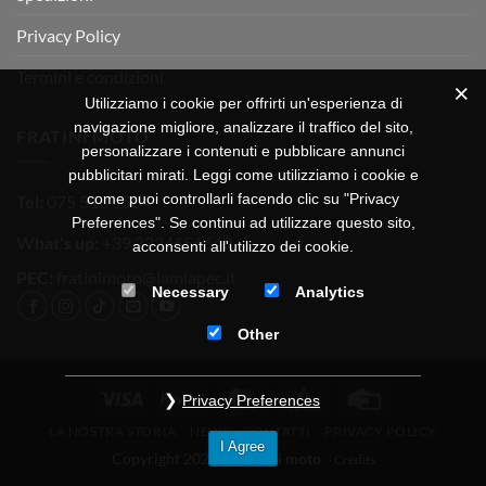
Privacy Policy
Termini e condizioni
Utilizziamo i cookie per offrirti un'esperienza di
navigazione migliore, analizzare il traffico del sito,
FRATINI MOTO
personalizzare i contenuti e pubblicare annunci
pubblicitari mirati. Leggi come utilizziamo i cookie e
come puoi controllarli facendo clic su "Privacy
Tel:
075 518 1504
Preferences". Se continui ad utilizzare questo sito,
What's up:
+39 3334656649
acconsenti all'utilizzo dei cookie.
PEC:
fratinimoto@lamiapec.it
Necessary
Analytics
Other
Visa
PayPal
MasterCard
CartaSi
Credit
Privacy Preferences
Card
LA NOSTRA STORIA
NEWS
CONTATTI
PRIVACY POLICY
I Agree
Copyright 2026 ©
Fratini moto
-
Credits