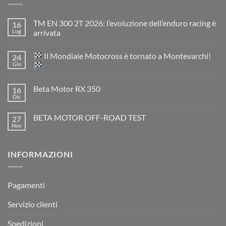
TM EN 300 2T 2026: l’evoluzione dell’enduro racing è
16
Lug
arrivata
Nessun
commento
Il Mondiale Motocross è tornato a Montevarchi!
24
su
TM
Giu
EN
300
Nessun
2T
commento
Beta Motor RX 350
16
2026:
su
l’evoluzione
Dic
Nessun
dell’enduro
Il
commento
racing
Mondiale
su
è
Motocross
BETA MOTOR OFF-ROAD TEST
27
Beta
arrivata
è
Motor
Nov
tornato
Nessun
RX
a
commento
350
su
Montevarchi!
BETA
INFORMAZIONI
MOTOR
OFF-
ROAD
TEST
Pagamenti
Servizio clienti
Spedizioni