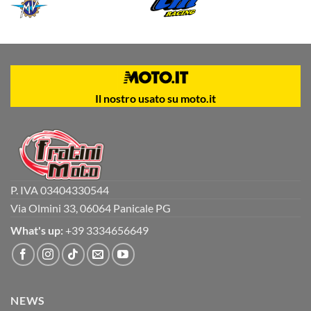
Il nostro usato su moto.it
P. IVA 03404330544
Via Olmini 33, 06064 Panicale PG
What's up:
+39 3334656649
NEWS