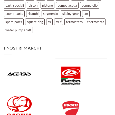
parti speciali
piston
pistone
pompa acqua
pompa olio
power parts
ricambi
segmento
sliding gear
sm
spare parts
square ring
sx
sx-f
termostato
thermostat
water pump shaft
I NOSTRI MARCHI