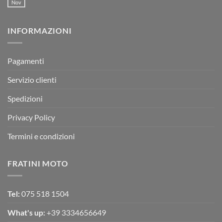
Motor
Nov
tornato
Nessun
RX
a
commento
350
su
Montevarchi!
BETA
INFORMAZIONI
MOTOR
OFF-
ROAD
TEST
Pagamenti
Servizio clienti
Spedizioni
Privacy Policy
Termini e condizioni
FRATINI MOTO
Tel:
075 518 1504
What's up:
+39 3334656649