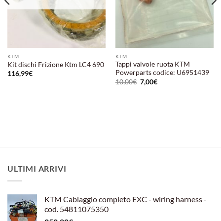
KTM
KTM
Tappi valvole ruota KTM
Kit dischi Frizione Ktm LC4 690
Powerparts codice: U6951439
116,99
€
Il
Il
10,00
€
7,00
€
prezzo
prezzo
originale
attuale
era:
è:
10,00€.
7,00€.
ULTIMI ARRIVI
KTM Cablaggio completo EXC - wiring harness -
cod. 54811075350