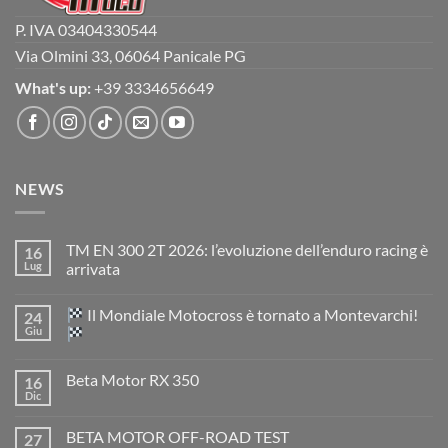
P. IVA 03404330544
Via Olmini 33, 06064 Panicale PG
What's up:
+39 3334656649
NEWS
TM EN 300 2T 2026: l’evoluzione dell’enduro racing è
16
Lug
arrivata
Nessun
commento
Il Mondiale Motocross è tornato a Montevarchi!
24
su
TM
Giu
EN
300
Nessun
2T
commento
Beta Motor RX 350
16
2026:
su
l’evoluzione
Dic
Nessun
dell’enduro
Il
commento
racing
Mondiale
su
è
Motocross
BETA MOTOR OFF-ROAD TEST
27
Beta
arrivata
è