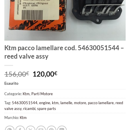
Ktm pacco lamellare cod. 54630051544 –
reed valve assy
Il
Il
156,00
120,00
€
€
prezzo
prezzo
Esaurito
originale
attuale
era:
è:
Categorie:
Ktm
,
Parti Motore
156,00€.
120,00€.
Tag:
54630051544
,
engine
,
ktm
,
lamelle
,
motore
,
pacco lamellare
,
reed
valve assy
,
ricambi
,
spare parts
Marchio:
Ktm