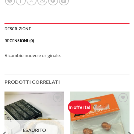
DESCRIZIONE
RECENSIONI (0)
Ricambio nuovo e originale.
PRODOTTI CORRELATI
In offerta!
Aggiungi
Aggiungi
alla lista
alla lista
dei
dei
desideri
desideri
ESAURITO