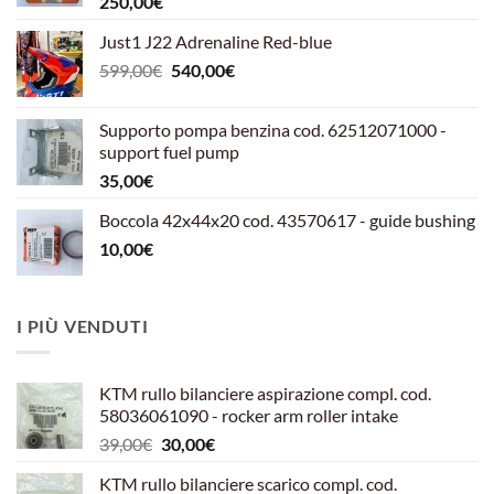
250,00
€
Just1 J22 Adrenaline Red-blue
Il
Il
599,00
€
540,00
€
prezzo
prezzo
originale
attuale
Supporto pompa benzina cod. 62512071000 -
era:
è:
support fuel pump
599,00€.
540,00€.
35,00
€
Boccola 42x44x20 cod. 43570617 - guide bushing
10,00
€
I PIÙ VENDUTI
KTM rullo bilanciere aspirazione compl. cod.
58036061090 - rocker arm roller intake
Il
Il
39,00
€
30,00
€
prezzo
prezzo
KTM rullo bilanciere scarico compl. cod.
originale
attuale