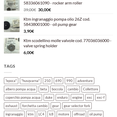
58336061090 - rocker arm roller
era:
è:
Il
Il
39,00
€
30,00
€
39,00€.
30,00€.
prezzo
prezzo
Ktm ingranaggio pompa olio 26Z cod.
originale
attuale
58438001000 - oil pump gear
era:
è:
3,90
€
39,00€.
30,00€.
Ktm scodellino molle valvole cod. 77036036000 -
valve spring holder
6,00
€
TAGS
"epoca"
"husqvarna"
250
690
990
adventure
albero pompa acqua
beta
boccola
cambio
Collettore
coperchio pompa acqua
duke
enduro
engine
exc
exc-f
exhaust
forchetta cambio
gear
gear selector fork
ingranaggio
ktm
LC4
lc8
motore
offroad
oil pump