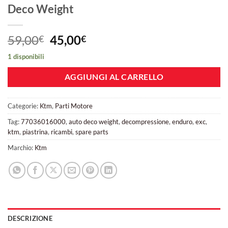
Deco Weight
Il
Il
59,00
45,00
€
€
prezzo
prezzo
1 disponibili
originale
attuale
era:
è:
AGGIUNGI AL CARRELLO
59,00€.
45,00€.
Categorie:
Ktm
,
Parti Motore
Tag:
77036016000
,
auto deco weight
,
decompressione
,
enduro
,
exc
,
ktm
,
piastrina
,
ricambi
,
spare parts
Marchio:
Ktm
DESCRIZIONE