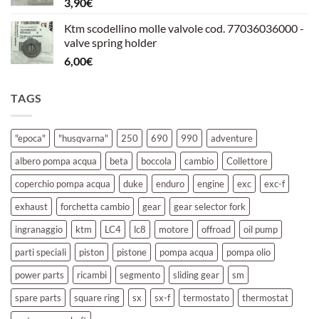
3,90
€
39,00€.
30,00€.
Ktm scodellino molle valvole cod. 77036036000 -
valve spring holder
6,00
€
TAGS
"epoca"
"husqvarna"
250
690
990
adventure
albero pompa acqua
beta
boccola
cambio
Collettore
coperchio pompa acqua
duke
enduro
engine
exc
exc-f
exhaust
forchetta cambio
gear
gear selector fork
ingranaggio
ktm
LC4
lc8
motore
offroad
oil pump
parti speciali
piston
pistone
pompa acqua
pompa olio
power parts
ricambi
segmento
sliding gear
sm
spare parts
square ring
sx
sx-f
termostato
thermostat