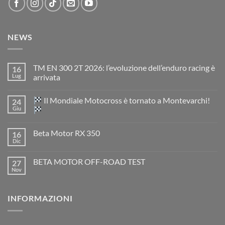
NEWS
TM EN 300 2T 2026: l’evoluzione dell’enduro racing è
16
Lug
arrivata
Nessun
commento
Il Mondiale Motocross è tornato a Montevarchi!
24
su
TM
Giu
EN
300
Nessun
2T
commento
Beta Motor RX 350
16
2026:
su
l’evoluzione
Dic
Nessun
dell’enduro
Il
commento
racing
Mondiale
su
è
Motocross
BETA MOTOR OFF-ROAD TEST
27
Beta
arrivata
è
Motor
Nov
tornato
Nessun
RX
a
commento
350
su
Montevarchi!
BETA
INFORMAZIONI
MOTOR
OFF-
ROAD
TEST