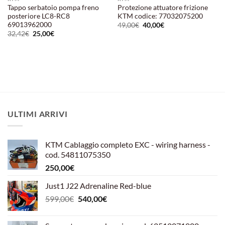
Tappo serbatoio pompa freno
Protezione attuatore frizione
posteriore LC8-RC8
KTM codice: 77032075200
69013962000
Il
Il
49,00
€
40,00
€
prezzo
prezzo
Il
Il
32,42
€
25,00
€
originale
attuale
prezzo
prezzo
era:
è:
originale
attuale
49,00€.
40,00€.
era:
è:
32,42€.
25,00€.
ULTIMI ARRIVI
KTM Cablaggio completo EXC - wiring harness -
cod. 54811075350
250,00
€
Just1 J22 Adrenaline Red-blue
Il
Il
599,00
€
540,00
€
prezzo
prezzo
originale
attuale