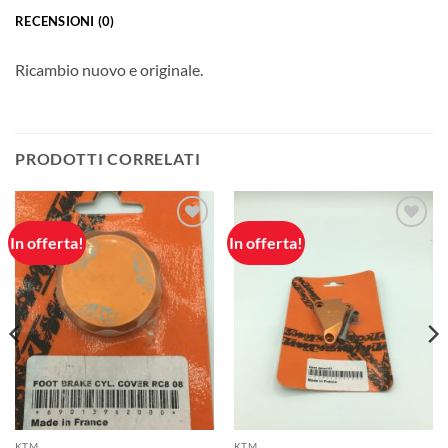
RECENSIONI (0)
Ricambio nuovo e originale.
PRODOTTI CORRELATI
In offerta!
In offerta!
Aggiungi
Aggiungi
alla lista
alla lista
dei
dei
desideri
desideri
KTM
KTM