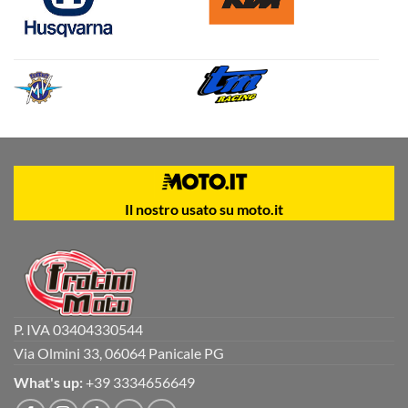
Il nostro usato su moto.it
P. IVA 03404330544
Via Olmini 33, 06064 Panicale PG
What's up:
+39 3334656649