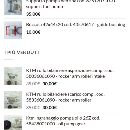
Supporto pompa benzina cod. 62512071000 -
era:
è:
support fuel pump
599,00€.
540,00€.
35,00
€
Boccola 42x44x20 cod. 43570617 - guide bushing
10,00
€
I PIÙ VENDUTI
KTM rullo bilanciere aspirazione compl. cod.
58036061090 - rocker arm roller intake
Il
Il
39,00
€
30,00
€
prezzo
prezzo
KTM rullo bilanciere scarico compl. cod.
originale
attuale
58336061090 - rocker arm roller
era:
è:
Il
Il
39,00
€
30,00
€
39,00€.
30,00€.
prezzo
prezzo
Ktm ingranaggio pompa olio 26Z cod.
originale
attuale
58438001000 - oil pump gear
era:
è: