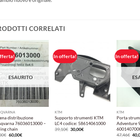
RODOTTI CORRELATI
fferta!
In offerta!
In offerta!
Aggiungi
Aggiungi
alla lista
alla lista
dei
dei
desideri
desideri
ESAURITO
ES
SQVARNA
KTM
KTM
ena distribuzione
Supporto strumenti KTM
Porta stru
qvarna 76036013000 –
LC4 codice: 58614061000
Adventure 9
ing chain
600140700
Il
Il
39,10
€
30,00
€
prezzo
prezzo
Il
Il
Il
00
€
60,00
€
47,46
€
40,
originale
attuale
prezzo
prezzo
pre