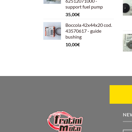
62512071000 -
599,00€.
540,00€.
support fuel pump
35,00
€
Boccola 42x44x20 cod.
43570617 - guide
bushing
10,00
€
NE