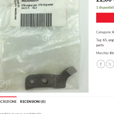
1 disponibil
Categorie:
Tag:
65
,
eng
parts
Marchio:
Kt
SCRIZIONE
RECENSIONI (0)
ambio nuovo e originale.