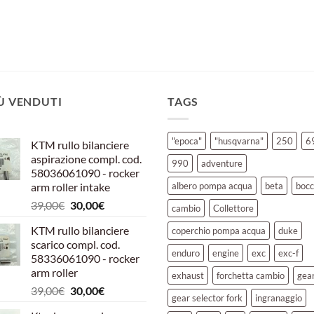
era:
è:
originale
attuale
orig
39,10€.
30,00€.
era:
è:
era:
90,00€.
60,00€.
47,
IÙ VENDUTI
TAGS
"epoca"
"husqvarna"
250
6
KTM rullo bilanciere
aspirazione compl. cod.
990
adventure
58036061090 - rocker
arm roller intake
albero pompa acqua
beta
bocc
Il
Il
39,00
€
30,00
€
cambio
Collettore
prezzo
prezzo
KTM rullo bilanciere
coperchio pompa acqua
duke
originale
attuale
scarico compl. cod.
era:
è:
enduro
engine
exc
exc-f
58336061090 - rocker
39,00€.
30,00€.
arm roller
exhaust
forchetta cambio
gea
Il
Il
39,00
€
30,00
€
gear selector fork
ingranaggio
prezzo
prezzo