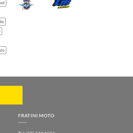
oad
lio
o
ato
FRATINI MOTO