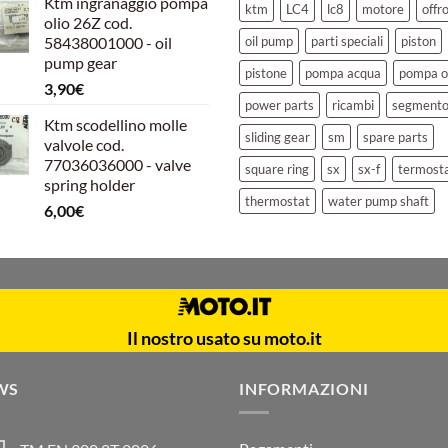
Ktm ingranaggio pompa
originale
attuale
ktm
LC4
lc8
motore
offr
olio 26Z cod.
era:
è:
58438001000 - oil
oil pump
parti speciali
piston
39,00€.
30,00€.
pump gear
pistone
pompa acqua
pompa o
3,90
€
power parts
ricambi
segment
Ktm scodellino molle
sliding gear
sm
spare parts
valvole cod.
77036036000 - valve
square ring
sx
sx-f
termost
spring holder
thermostat
water pump shaft
6,00
€
Il nostro usato su moto.it
WS
INFORMAZIONI