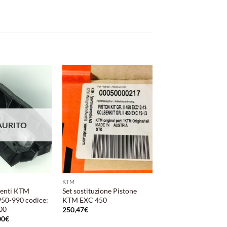
Aggiungi
Aggiungi
alla lista
alla lista
dei
dei
desideri
desideri
AURITO
KTM
menti KTM
Set sostituzione Pistone
50-990 codice:
KTM EXC 450
00
250,47
€
Il
00
€
zzo
prezzo