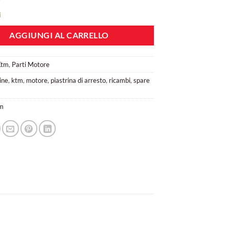
i
AGGIUNGI AL CARRELLO
Ktm
,
Parti Motore
ine
,
ktm
,
motore
,
piastrina di arresto
,
ricambi
,
spare
m