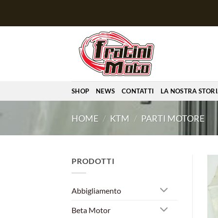
Salta
ai
contenuti
SHOP
NEWS
CONTATTI
LA NOSTRA STOR
HOME
/
KTM
/
PARTI MOTORE
PRODOTTI
Abbigliamento
Beta Motor