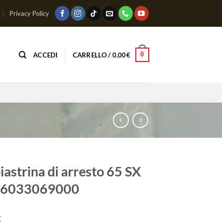
Privacy Policy
0
ACCEDI
CARRELLO /
0,00
€
iastrina di arresto 65 SX
 46033069000
€