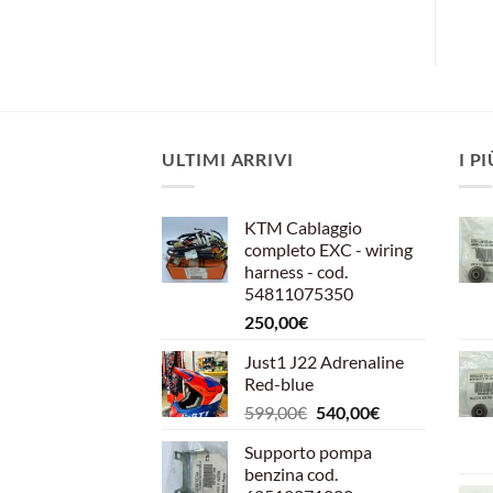
originale
attuale
era:
è:
49,00€.
40,00€.
ULTIMI ARRIVI
I P
KTM Cablaggio
completo EXC - wiring
harness - cod.
54811075350
250,00
€
Just1 J22 Adrenaline
Red-blue
Il
Il
599,00
€
540,00
€
prezzo
prezzo
Supporto pompa
originale
attuale
benzina cod.
era:
è: