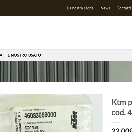
La nostra storia
News
Contatti
IA
IL NOSTRO USATO
Ktm p
cod.
Aggiungi
alla lista
dei
22,00
desideri