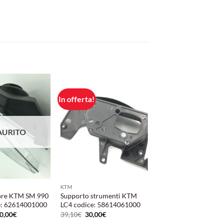
In offerta!
Aggiungi
Aggiungi
alla lista
alla lista
dei
dei
desideri
desideri
AURITO
KTM
iore KTM SM 990
Supporto strumenti KTM
e: 62614001000
LC4 codice: 58614061000
Il
Il
Il
0,00
€
39,10
€
30,00
€