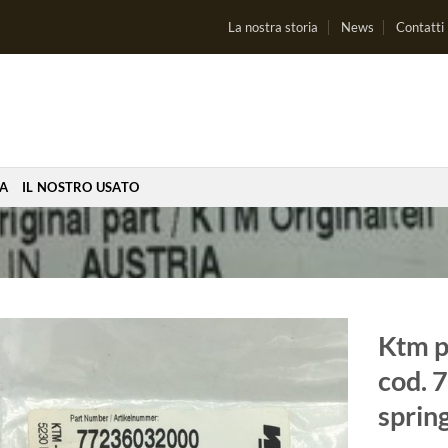
La nostra storia
News
Contatti
IA
IL NOSTRO USATO
Ktm p
cod. 
Aggiungi
alla lista
sprin
dei
desideri