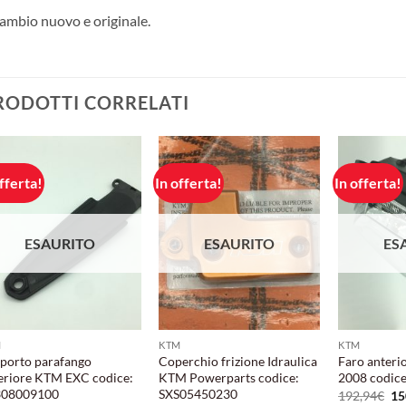
ambio nuovo e originale.
RODOTTI CORRELATI
fferta!
In offerta!
In offerta!
Aggiungi
Aggiungi
alla lista
alla lista
dei
dei
desideri
desideri
ESAURITO
ESAURITO
ES
M
KTM
KTM
porto parafango
Coperchio frizione Idraulica
Faro anter
eriore KTM EXC codice:
KTM Powerparts codice:
2008 codic
308009100
SXS05450230
Il
192,94
€
15