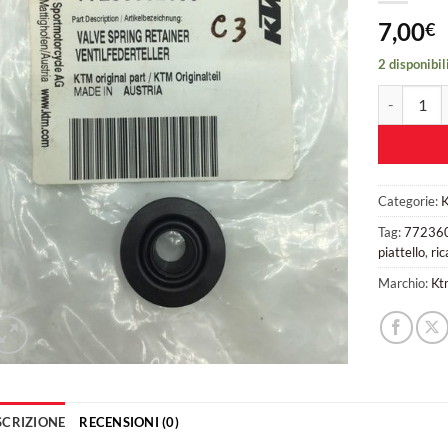
7,00
€
2 disponibil
Ktm piattel
Categorie:
Tag:
77236
piattello
,
ri
Marchio:
Kt
SCRIZIONE
RECENSIONI (0)