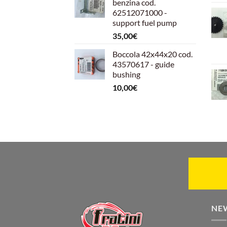
benzina cod.
era:
è:
62512071000 -
599,00€.
540,00€.
support fuel pump
35,00
€
Boccola 42x44x20 cod.
43570617 - guide
bushing
10,00
€
NE