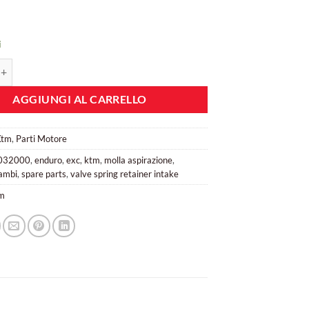
i
lo molla superiore cod. 77236032000 - valve spring retainer quantità
AGGIUNGI AL CARRELLO
Ktm
,
Parti Motore
032000
,
enduro
,
exc
,
ktm
,
molla aspirazione
,
cambi
,
spare parts
,
valve spring retainer intake
m