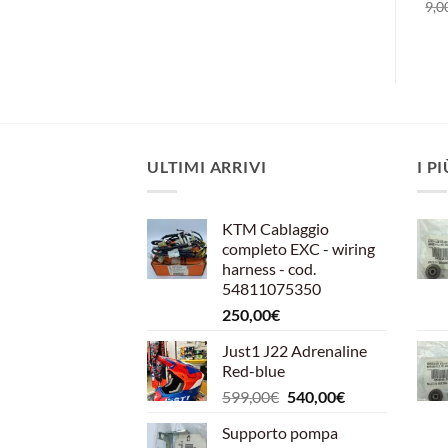
Il
Il
Il
Il
15,85
€
10,00
€
10,00
€
7,00
€
9,0
prezzo
prezzo
prezzo
prezzo
originale
attuale
originale
attuale
era:
è:
era:
è:
15,85€.
10,00€.
10,00€.
7,00€.
ULTIMI ARRIVI
I P
KTM Cablaggio
completo EXC - wiring
harness - cod.
54811075350
250,00
€
Just1 J22 Adrenaline
Red-blue
Il
Il
599,00
€
540,00
€
prezzo
prezzo
Supporto pompa
originale
attuale