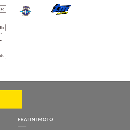
oad
lio
o
ato
FRATINI MOTO