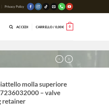
Privacy Policy
0
ACCEDI
CARRELLO /
0,00
€
iattello molla superiore
77236032000 – valve
g retainer