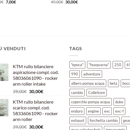
pr
Il
Il
Il
Il
0
€
7,00
€
49,00
€
30,00
€
or
prezzo
prezzo
prezzo
prezzo
er
originale
attuale
originale
attuale
19
era:
è:
era:
è:
9,00€.
7,00€.
49,00€.
30,00€.
IÙ VENDUTI
TAGS
"epoca"
"husqvarna"
250
6
KTM rullo bilanciere
aspirazione compl. cod.
990
adventure
58036061090 - rocker
arm roller intake
albero pompa acqua
beta
bocc
Il
Il
39,00
€
30,00
€
cambio
Collettore
prezzo
prezzo
KTM rullo bilanciere
coperchio pompa acqua
duke
originale
attuale
scarico compl. cod.
era:
è:
enduro
engine
exc
exc-f
58336061090 - rocker
39,00€.
30,00€.
arm roller
exhaust
forchetta cambio
gea
Il
Il
39,00
€
30,00
€
gear selector fork
ingranaggio