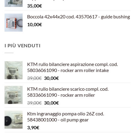
599,00€.
540,00€.
35,00
€
Boccola 42x44x20 cod. 43570617 - guide bushing
10,00
€
I PIÙ VENDUTI
KTM rullo bilanciere aspirazione compl. cod.
58036061090 - rocker arm roller intake
Il
Il
39,00
€
30,00
€
prezzo
prezzo
KTM rullo bilanciere scarico compl. cod.
originale
attuale
58336061090 - rocker arm roller
era:
è:
Il
Il
39,00
€
30,00
€
39,00€.
30,00€.
prezzo
prezzo
Ktm ingranaggio pompa olio 26Z cod.
originale
attuale
58438001000 - oil pump gear
era:
è:
3,90
€
39,00€.
30,00€.