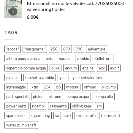
Ktm scodellino molle valvole cod. 77036036000 -
valve spring holder
6,00
€
TAGS
"epoca"
"husqvarna"
250
690
990
adventure
albero pompa acqua
beta
boccola
cambio
Collettore
coperchio pompa acqua
duke
enduro
engine
exc
exc-f
exhaust
forchetta cambio
gear
gear selector fork
ingranaggio
ktm
LC4
lc8
motore
offroad
oil pump
parti speciali
piston
pistone
pompa acqua
pompa olio
power parts
ricambi
segmento
sliding gear
sm
spare parts
square ring
sx
sx-f
termostato
thermostat
water pump shaft