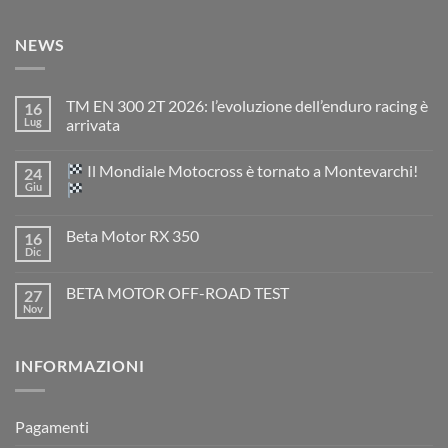
NEWS
TM EN 300 2T 2026: l’evoluzione dell’enduro racing è
16
Lug
arrivata
Nessun
commento
Il Mondiale Motocross è tornato a Montevarchi!
24
su
TM
Giu
EN
300
Nessun
2T
commento
Beta Motor RX 350
16
2026:
su
l’evoluzione
Dic
Nessun
dell’enduro
Il
commento
racing
Mondiale
su
è
Motocross
BETA MOTOR OFF-ROAD TEST
27
Beta
arrivata
è
Motor
Nov
tornato
Nessun
RX
a
commento
350
su
Montevarchi!
BETA
INFORMAZIONI
MOTOR
OFF-
ROAD
TEST
Pagamenti