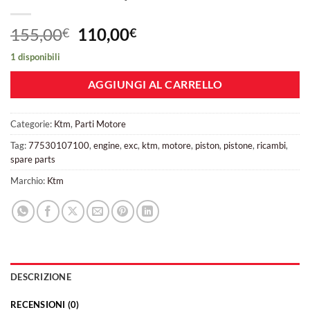
Il
Il
155,00
110,00
€
€
prezzo
prezzo
1 disponibili
originale
attuale
era:
è:
AGGIUNGI AL CARRELLO
155,00€.
110,00€.
Categorie:
Ktm
,
Parti Motore
Tag:
77530107100
,
engine
,
exc
,
ktm
,
motore
,
piston
,
pistone
,
ricambi
,
spare parts
Marchio:
Ktm
DESCRIZIONE
RECENSIONI (0)