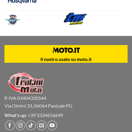
Il nostro usato su moto.it
P. IVA 03404330544
Via Olmini 33, 06064 Panicale PG
What's up:
+39 3334656649