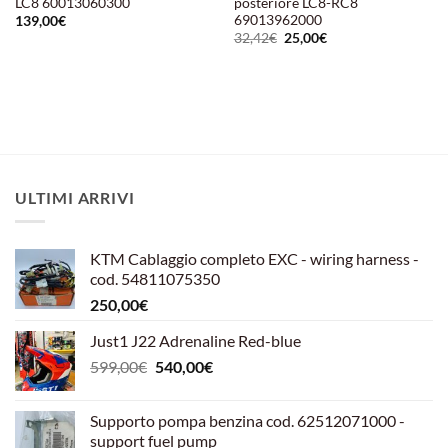
LC8 60013060300
posteriore LC8-RC8
69013962000
139,00
€
Il
Il
32,42
€
25,00
€
prezzo
prezzo
originale
attuale
era:
è:
32,42€.
25,00€.
ULTIMI ARRIVI
KTM Cablaggio completo EXC - wiring harness -
cod. 54811075350
250,00
€
Just1 J22 Adrenaline Red-blue
Il
Il
599,00
€
540,00
€
prezzo
prezzo
originale
attuale
Supporto pompa benzina cod. 62512071000 -
era:
è:
support fuel pump