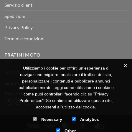
Servizio clienti
Spedizioni
Privacy Policy
Termini e condizioni
FRATINI MOTO
Utilizziamo i cookie per offrirti un'esperienza di
Tel:
075 518 1504
navigazione migliore, analizzare il traffico del sito,
personalizzare i contenuti e pubblicare annunci
What's up:
+39 3334656649
pubblicitari mirati. Leggi come utilizziamo i cookie e
PEC:
fratinimoto@lamiapec.it
come puoi controllarli facendo clic su "Privacy
Preferences". Se continui ad utilizzare questo sito,
acconsenti all'utilizzo dei cookie.
Necessary
Analytics
Visa
PayPal
MasterCard
CartaSi
Credit
Other