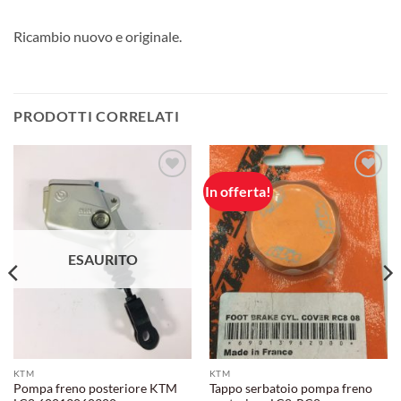
Ricambio nuovo e originale.
PRODOTTI CORRELATI
In offerta!
Aggiungi
Aggiungi
alla lista
alla lista
dei
dei
desideri
desideri
ESAURITO
KTM
KTM
Pompa freno posteriore KTM
Tappo serbatoio pompa freno