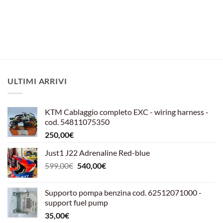
originale
attuale
era:
è:
26,11€.
20,00€.
ULTIMI ARRIVI
KTM Cablaggio completo EXC - wiring harness -
cod. 54811075350
250,00
€
Just1 J22 Adrenaline Red-blue
Il
Il
599,00
€
540,00
€
prezzo
prezzo
originale
attuale
Supporto pompa benzina cod. 62512071000 -
era:
è:
support fuel pump
599,00€.
540,00€.
35,00
€