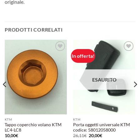
originale.
PRODOTTI CORRELATI
In offerta!
Aggiungi
Aggiungi
alla lista
alla lista
dei
dei
desideri
desideri
ESAURITO
KTM
KTM
Tappo coperchio volano KTM
Porta oggetti universale KTM
LC4-LC8
codice: 58012058000
Il
Il
10,00
€
26,11
€
20,00
€
prezzo
prezzo