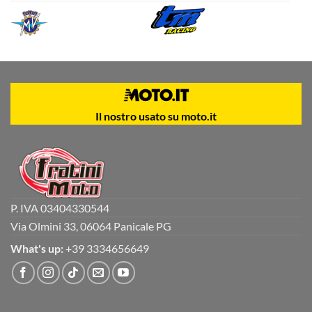
Il nostro usato su moto.it
P. IVA 03404330544
Via Olmini 33, 06064 Panicale PG
What's up:
+39 3334656649