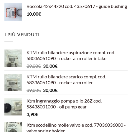
Boccola 42x44x20 cod. 43570617 - guide bushing
10,00
€
I PIÙ VENDUTI
KTM rullo bilanciere aspirazione compl. cod.
58036061090 - rocker arm roller intake
Il
Il
39,00
€
30,00
€
prezzo
prezzo
KTM rullo bilanciere scarico compl. cod.
originale
attuale
58336061090 - rocker arm roller
era:
è:
Il
Il
39,00
€
30,00
€
39,00€.
30,00€.
prezzo
prezzo
Ktm ingranaggio pompa olio 26Z cod.
originale
attuale
58438001000 - oil pump gear
era:
è:
3,90
€
39,00€.
30,00€.
Ktm scodellino molle valvole cod. 77036036000 -
valve spring holder