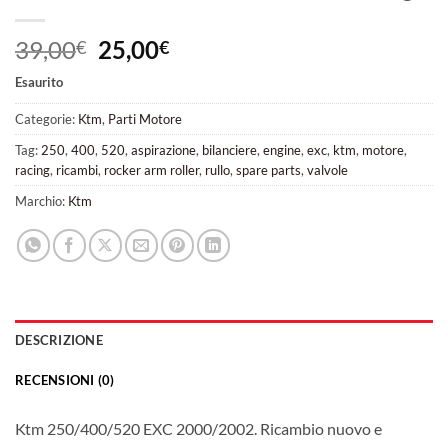
Il
Il
39,00
25,00
€
€
prezzo
prezzo
Esaurito
originale
attuale
era:
è:
Categorie:
Ktm
,
Parti Motore
39,00€.
25,00€.
Tag:
250
,
400
,
520
,
aspirazione
,
bilanciere
,
engine
,
exc
,
ktm
,
motore
,
racing
,
ricambi
,
rocker arm roller
,
rullo
,
spare parts
,
valvole
Marchio:
Ktm
DESCRIZIONE
RECENSIONI (0)
Ktm 250/400/520 EXC 2000/2002. Ricambio nuovo e