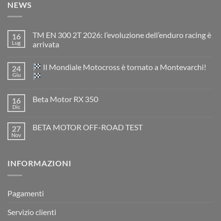
NEWS
TM EN 300 2T 2026: l’evoluzione dell’enduro racing è
16
Lug
arrivata
Nessun
commento
Il Mondiale Motocross è tornato a Montevarchi!
24
su
TM
Giu
EN
300
Nessun
2T
commento
Beta Motor RX 350
16
2026:
su
l’evoluzione
Dic
Nessun
dell’enduro
Il
commento
racing
Mondiale
su
è
Motocross
BETA MOTOR OFF-ROAD TEST
27
Beta
arrivata
è
Motor
Nov
tornato
Nessun
RX
a
commento
350
su
Montevarchi!
BETA
INFORMAZIONI
MOTOR
OFF-
ROAD
TEST
Pagamenti
Servizio clienti