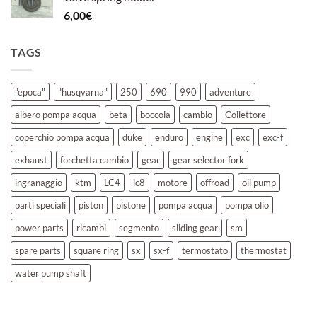
6,00
€
TAGS
"epoca"
"husqvarna"
250
690
990
adventure
albero pompa acqua
beta
boccola
cambio
Collettore
coperchio pompa acqua
duke
enduro
engine
exc
exc-f
exhaust
forchetta cambio
gear
gear selector fork
ingranaggio
ktm
LC4
lc8
motore
offroad
oil pump
parti speciali
piston
pistone
pompa acqua
pompa olio
power parts
ricambi
segmento
sliding gear
sm
spare parts
square ring
sx
sx-f
termostato
thermostat
water pump shaft