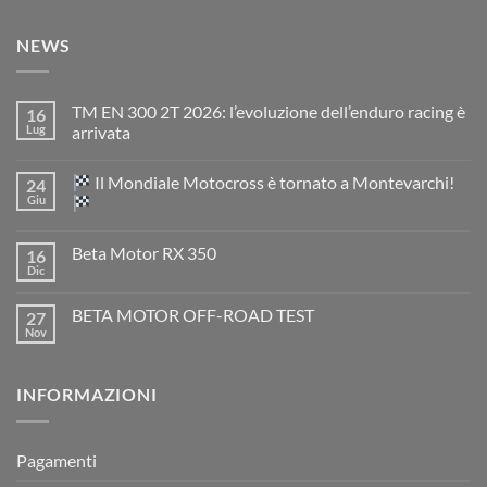
NEWS
TM EN 300 2T 2026: l’evoluzione dell’enduro racing è
16
Lug
arrivata
Nessun
commento
Il Mondiale Motocross è tornato a Montevarchi!
24
su
TM
Giu
EN
300
Nessun
2T
commento
Beta Motor RX 350
16
2026:
su
l’evoluzione
Dic
Nessun
dell’enduro
Il
commento
racing
Mondiale
su
è
Motocross
BETA MOTOR OFF-ROAD TEST
27
Beta
arrivata
è
Motor
Nov
tornato
Nessun
RX
a
commento
350
su
Montevarchi!
BETA
INFORMAZIONI
MOTOR
OFF-
ROAD
TEST
Pagamenti