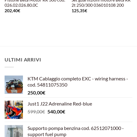
Pistone Beta Motor RR 300 cod.
Set guarnizioni motore Beta RR
026.02.026.80.0C
2t 250/300 036010108 200
202,40
€
125,35
€
ULTIMI ARRIVI
KTM Cablaggio completo EXC - wiring harness -
cod. 54811075350
250,00
€
Just1 J22 Adrenaline Red-blue
Il
Il
599,00
€
540,00
€
prezzo
prezzo
originale
attuale
Supporto pompa benzina cod. 62512071000 -
era:
è:
support fuel pump
599,00€.
540,00€.