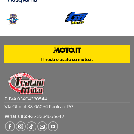
Il nostro usato su moto.it
P. IVA 03404330544
Via Olmini 33, 06064 Panicale PG
What's up:
+39 3334656649