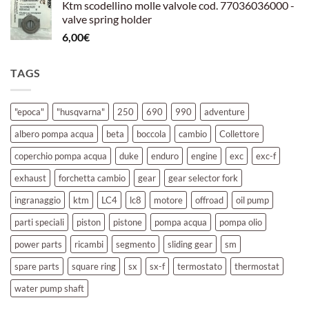
Ktm scodellino molle valvole cod. 77036036000 -
valve spring holder
6,00
€
TAGS
"epoca"
"husqvarna"
250
690
990
adventure
albero pompa acqua
beta
boccola
cambio
Collettore
coperchio pompa acqua
duke
enduro
engine
exc
exc-f
exhaust
forchetta cambio
gear
gear selector fork
ingranaggio
ktm
LC4
lc8
motore
offroad
oil pump
parti speciali
piston
pistone
pompa acqua
pompa olio
power parts
ricambi
segmento
sliding gear
sm
spare parts
square ring
sx
sx-f
termostato
thermostat
water pump shaft