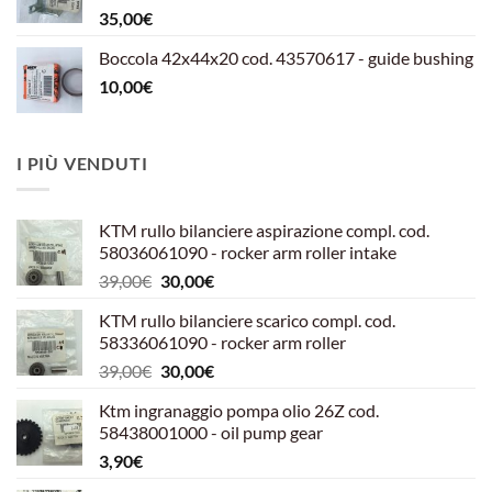
35,00
€
Boccola 42x44x20 cod. 43570617 - guide bushing
10,00
€
I PIÙ VENDUTI
KTM rullo bilanciere aspirazione compl. cod.
58036061090 - rocker arm roller intake
Il
Il
39,00
€
30,00
€
prezzo
prezzo
KTM rullo bilanciere scarico compl. cod.
originale
attuale
58336061090 - rocker arm roller
era:
è:
Il
Il
39,00
€
30,00
€
39,00€.
30,00€.
prezzo
prezzo
Ktm ingranaggio pompa olio 26Z cod.
originale
attuale
58438001000 - oil pump gear
era:
è:
3,90
€
39,00€.
30,00€.