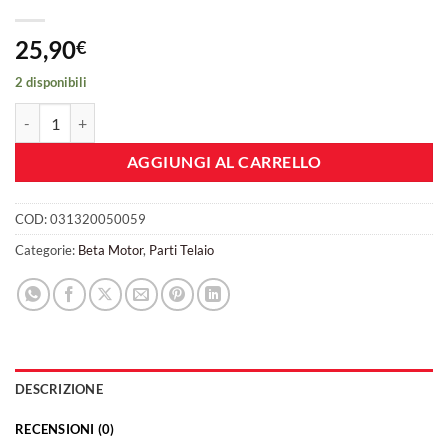
25,90
€
2 disponibili
Paramotore Beta Motor RR 4t codice: 031320050 059 quantità
AGGIUNGI AL CARRELLO
COD:
031320050059
Categorie:
Beta Motor
,
Parti Telaio
DESCRIZIONE
RECENSIONI (0)