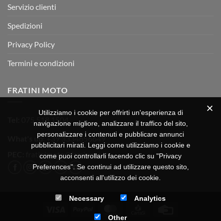
Servizio clienti
Spedizioni
Privacy Policy
Termini e condizioni
FRATINI MOTO
Utilizziamo i cookie per offrirti un'esperienza di
Tel:
075 518 1504
navigazione migliore, analizzare il traffico del sito,
personalizzare i contenuti e pubblicare annunci
What's up:
+39 3334656649
pubblicitari mirati. Leggi come utilizziamo i cookie e
PEC:
fratinimoto@lamiapec.it
come puoi controllarli facendo clic su "Privacy
Preferences". Se continui ad utilizzare questo sito,
acconsenti all'utilizzo dei cookie.
Necessary
Analytics
Visa
PayPal
MasterCard
CartaSi
Credit
Other
Card