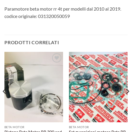
Paramotore beta motor rr 4t per modelli dal 2010 al 2019.
codice originale: 031320050059
PRODOTTI CORRELATI
Aggiungi
Aggiungi
alla lista
alla lista
dei
dei
desideri
desideri
BETA MOTOR
BETA MOTOR