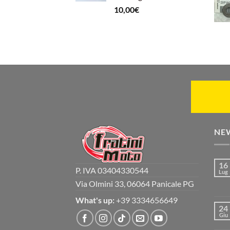
10,00
€
NE
16
P. IVA 03404330544
Lug
Via Olmini 33, 06064 Panicale PG
What's up:
+39 3334656649
24
Giu