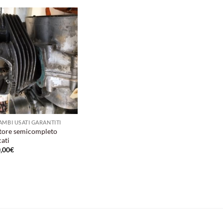
Aggiungi
alla lista
dei
desideri
AMBI USATI GARANTITI
ore semicompleto
ati
,00
€