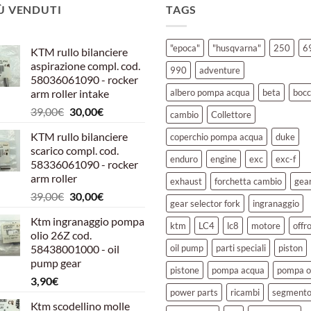
IÙ VENDUTI
TAGS
"epoca"
"husqvarna"
250
6
KTM rullo bilanciere
aspirazione compl. cod.
990
adventure
58036061090 - rocker
arm roller intake
albero pompa acqua
beta
bocc
Il
Il
39,00
€
30,00
€
cambio
Collettore
prezzo
prezzo
KTM rullo bilanciere
coperchio pompa acqua
duke
originale
attuale
scarico compl. cod.
era:
è:
enduro
engine
exc
exc-f
58336061090 - rocker
39,00€.
30,00€.
arm roller
exhaust
forchetta cambio
gea
Il
Il
39,00
€
30,00
€
gear selector fork
ingranaggio
prezzo
prezzo
Ktm ingranaggio pompa
originale
attuale
ktm
LC4
lc8
motore
offr
olio 26Z cod.
era:
è:
58438001000 - oil
oil pump
parti speciali
piston
39,00€.
30,00€.
pump gear
pistone
pompa acqua
pompa o
3,90
€
power parts
ricambi
segment
Ktm scodellino molle