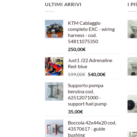
ULTIMI ARRIVI
I P
KTM Cablaggio
completo EXC - wiring
harness - cod.
54811075350
250,00
€
Just1 J22 Adrenaline
Red-blue
Il
Il
599,00
€
540,00
€
prezzo
prezzo
Supporto pompa
originale
attuale
benzina cod.
era:
è:
62512071000 -
599,00€.
540,00€.
support fuel pump
35,00
€
Boccola 42x44x20 cod.
43570617 - guide
bushing