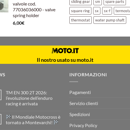
sliding gear
sm
spare parts
valvole cod.
77036036000 - valve
square ring
sx
sx-f
termost
spring holder
thermostat
water pump shaft
6,00
€
Il nostro usato su moto.it
WS
INFORMAZIONI
Pagamenti
TM EN 300 2T 2026:
l’evoluzione dell’enduro
Servizio clienti
racing è arrivata
Nessun
commento
Spedizioni
Il Mondiale Motocross è
su
TM
tornato a Montevarchi!
EN
Privacy Policy
300
Nessun