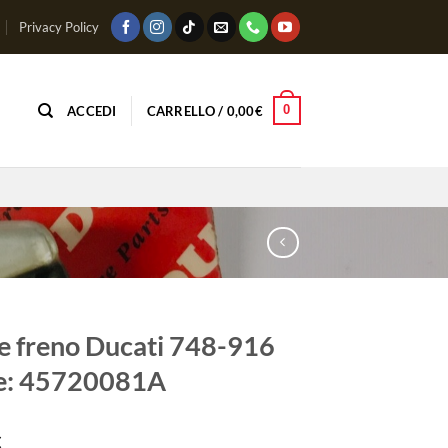
Privacy Policy
0
ACCEDI
CARRELLO /
0,00
€
e freno Ducati 748-916
e: 45720081A
€