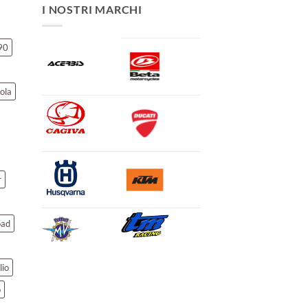
I NOSTRI MARCHI
90
ola
r
oad
lio
o