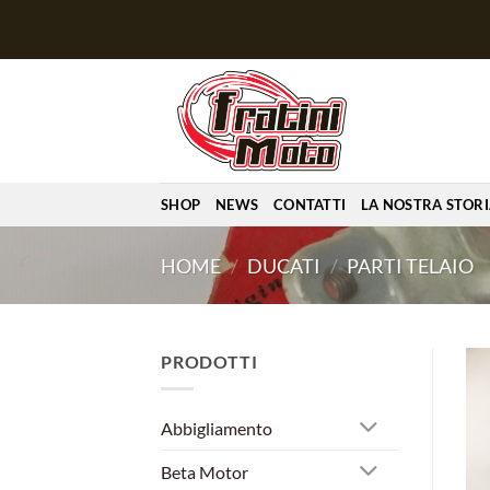
Salta
ai
contenuti
SHOP
NEWS
CONTATTI
LA NOSTRA STOR
HOME
/
DUCATI
/
PARTI TELAIO
PRODOTTI
Abbigliamento
Beta Motor