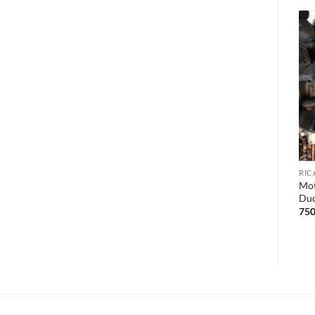
RIC
Mot
Duc
750