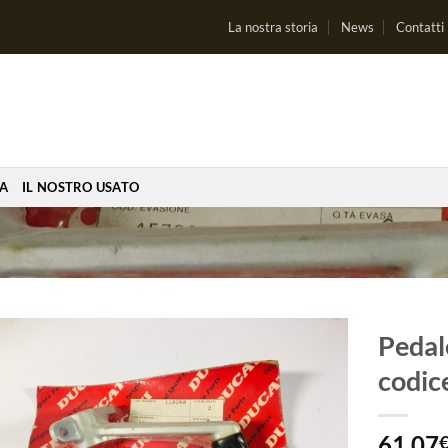
La nostra storia
News
Contatti
IA
IL NOSTRO USATO
Pedal
codic
Aggiungi
alla lista
dei
61,07
desideri