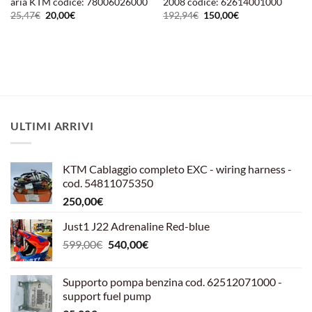
aria KTM codice: 78006026000
2008 codice: 62614001000
Il
Il
Il
Il
25,47
€
20,00
€
192,94
€
150,00
€
prezzo
prezzo
prezzo
prezzo
originale
attuale
originale
attuale
era:
è:
era:
è:
25,47€.
20,00€.
192,94€.
150,00€.
ULTIMI ARRIVI
KTM Cablaggio completo EXC - wiring harness -
cod. 54811075350
250,00
€
Just1 J22 Adrenaline Red-blue
Il
Il
599,00
€
540,00
€
prezzo
prezzo
originale
attuale
Supporto pompa benzina cod. 62512071000 -
era:
è:
support fuel pump
599,00€.
540,00€.