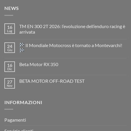
NEWS
TM EN 300 2T 2026: l’evoluzione dell’enduro racing è
16
Lug
arrivata
Nessun
commento
Il Mondiale Motocross è tornato a Montevarchi!
24
su
TM
Giu
EN
300
Nessun
2T
commento
Beta Motor RX 350
16
2026:
su
l’evoluzione
Dic
Nessun
dell’enduro
Il
commento
racing
Mondiale
su
è
Motocross
BETA MOTOR OFF-ROAD TEST
27
Beta
arrivata
è
Motor
Nov
tornato
Nessun
RX
a
commento
350
su
Montevarchi!
BETA
INFORMAZIONI
MOTOR
OFF-
ROAD
TEST
Pagamenti
Servizio clienti