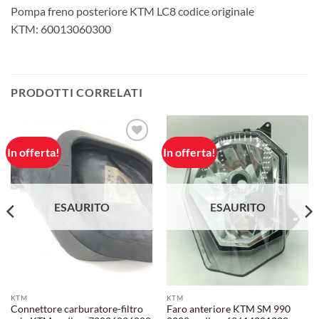
Pompa freno posteriore KTM LC8 codice originale
KTM: 60013060300
PRODOTTI CORRELATI
In offerta!
In offerta!
Aggiungi
Aggiungi
alla lista
alla lista
dei
dei
desideri
desideri
ESAURITO
ESAURITO
KTM
KTM
Connettore carburatore-filtro
Faro anteriore KTM SM 990