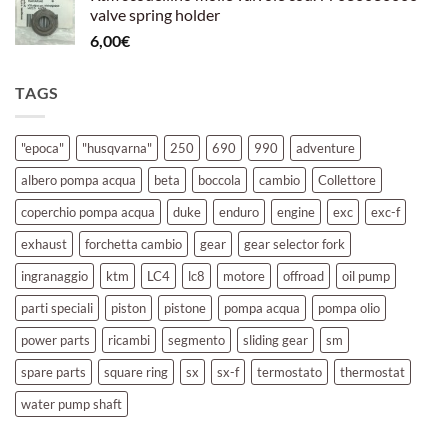
valve spring holder
6,00
€
TAGS
"epoca"
"husqvarna"
250
690
990
adventure
albero pompa acqua
beta
boccola
cambio
Collettore
coperchio pompa acqua
duke
enduro
engine
exc
exc-f
exhaust
forchetta cambio
gear
gear selector fork
ingranaggio
ktm
LC4
lc8
motore
offroad
oil pump
parti speciali
piston
pistone
pompa acqua
pompa olio
power parts
ricambi
segmento
sliding gear
sm
spare parts
square ring
sx
sx-f
termostato
thermostat
water pump shaft