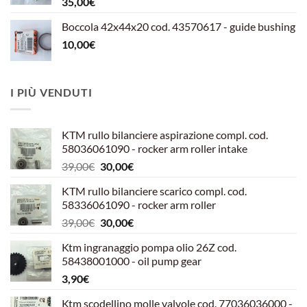
35,00
€
Boccola 42x44x20 cod. 43570617 - guide bushing
10,00
€
I PIÙ VENDUTI
KTM rullo bilanciere aspirazione compl. cod.
58036061090 - rocker arm roller intake
Il
Il
39,00
€
30,00
€
prezzo
prezzo
KTM rullo bilanciere scarico compl. cod.
originale
attuale
58336061090 - rocker arm roller
era:
è:
Il
Il
39,00
€
30,00
€
39,00€.
30,00€.
prezzo
prezzo
Ktm ingranaggio pompa olio 26Z cod.
originale
attuale
58438001000 - oil pump gear
era:
è:
3,90
€
39,00€.
30,00€.
Ktm scodellino molle valvole cod. 77036036000 -