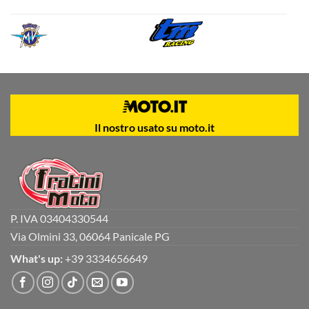
Il nostro usato su moto.it
P. IVA 03404330544
Via Olmini 33, 06064 Panicale PG
What's up:
+39 3334656649