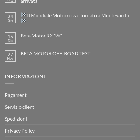
arrivata
Nessun
commento
Il Mondiale Motocross è tornato a Montevarchi!
24
su
TM
Giu
EN
300
Nessun
2T
commento
Beta Motor RX 350
16
2026:
su
l’evoluzione
Dic
Nessun
dell’enduro
Il
commento
racing
Mondiale
su
è
Motocross
BETA MOTOR OFF-ROAD TEST
27
Beta
arrivata
è
Motor
Nov
tornato
Nessun
RX
a
commento
350
su
Montevarchi!
BETA
INFORMAZIONI
MOTOR
OFF-
ROAD
TEST
Pagamenti
Servizio clienti
Spedizioni
Privacy Policy