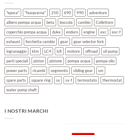
"epoca"
"husqvarna"
250
690
990
adventure
albero pompa acqua
beta
boccola
cambio
Collettore
coperchio pompa acqua
duke
enduro
engine
exc
exc-f
exhaust
forchetta cambio
gear
gear selector fork
ingranaggio
ktm
LC4
lc8
motore
offroad
oil pump
parti speciali
piston
pistone
pompa acqua
pompa olio
power parts
ricambi
segmento
sliding gear
sm
spare parts
square ring
sx
sx-f
termostato
thermostat
water pump shaft
I NOSTRI MARCHI