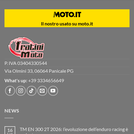
Il nostro usato su moto.it
P. IVA 03404330544
Via Olmini 33, 06064 Panicale PG
What's up:
+39 3334656649
NEWS
TM EN 300 2T 2026: l’evoluzione dell’enduro racing è
16
Lug