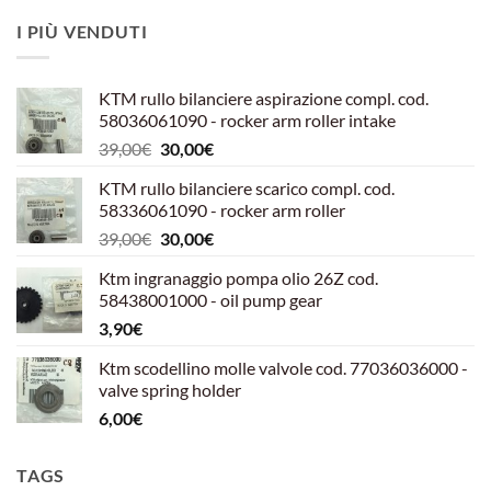
I PIÙ VENDUTI
KTM rullo bilanciere aspirazione compl. cod.
58036061090 - rocker arm roller intake
Il
Il
39,00
€
30,00
€
prezzo
prezzo
KTM rullo bilanciere scarico compl. cod.
originale
attuale
58336061090 - rocker arm roller
era:
è:
Il
Il
39,00
€
30,00
€
39,00€.
30,00€.
prezzo
prezzo
Ktm ingranaggio pompa olio 26Z cod.
originale
attuale
58438001000 - oil pump gear
era:
è:
3,90
€
39,00€.
30,00€.
Ktm scodellino molle valvole cod. 77036036000 -
valve spring holder
6,00
€
TAGS