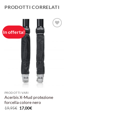
PRODOTTI CORRELATI
In offerta!
Aggiungi
alla lista
dei
desideri
PRODOTTI VARI
Acerbis X-Mud protezione
forcella colore nero
Il
Il
19,95
€
17,00
€
prezzo
prezzo
originale
attuale
era:
è:
19,95€.
17,00€.