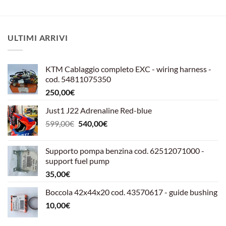
ULTIMI ARRIVI
KTM Cablaggio completo EXC - wiring harness -
cod. 54811075350
250,00
€
Just1 J22 Adrenaline Red-blue
Il
Il
599,00
€
540,00
€
prezzo
prezzo
originale
attuale
Supporto pompa benzina cod. 62512071000 -
era:
è:
support fuel pump
599,00€.
540,00€.
35,00
€
Boccola 42x44x20 cod. 43570617 - guide bushing
10,00
€