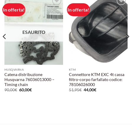
In offerta!
In offerta!
Aggiungi
Aggiungi
alla lista
alla lista
dei
dei
desideri
desideri
ESAURITO
HUSQVARNA
KTM
Catena distribuzione
Connettore KTM EXC 4t cassa
Husqvarna 76036013000 –
filtro-corpo farfallato codice:
Timing chain
78106026000
Il
Il
Il
Il
90,00
€
60,00
€
51,95
€
44,00
€
prezzo
prezzo
prezzo
prezzo
originale
attuale
originale
attuale
era:
è:
era:
è:
90,00€.
60,00€.
51,95€.
44,00€.