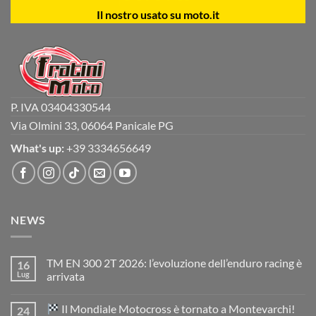
Il nostro usato su moto.it
P. IVA 03404330544
Via Olmini 33, 06064 Panicale PG
What's up:
+39 3334656649
NEWS
TM EN 300 2T 2026: l’evoluzione dell’enduro racing è
16
Lug
arrivata
Nessun
commento
Il Mondiale Motocross è tornato a Montevarchi!
24
su