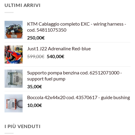
ULTIMI ARRIVI
KTM Cablaggio completo EXC - wiring harness -
cod. 54811075350
250,00
€
Just1 J22 Adrenaline Red-blue
Il
Il
599,00
€
540,00
€
prezzo
prezzo
originale
attuale
Supporto pompa benzina cod. 62512071000 -
era:
è:
support fuel pump
599,00€.
540,00€.
35,00
€
Boccola 42x44x20 cod. 43570617 - guide bushing
10,00
€
I PIÙ VENDUTI