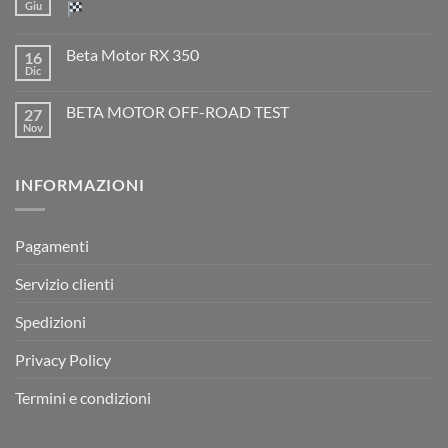
TM
Giu
EN
300
Nessun
2T
commento
Beta Motor RX 350
16
2026:
su
l’evoluzione
Dic
Nessun
dell’enduro
Il
commento
racing
Mondiale
su
è
Motocross
BETA MOTOR OFF-ROAD TEST
27
Beta
arrivata
è
Motor
Nov
tornato
Nessun
RX
a
commento
350
su
Montevarchi!
BETA
INFORMAZIONI
MOTOR
OFF-
ROAD
TEST
Pagamenti
Servizio clienti
Spedizioni
Privacy Policy
Termini e condizioni