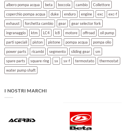
albero pompa acqua
beta
boccola
cambio
Collettore
coperchio pompa acqua
duke
enduro
engine
exc
exc-f
exhaust
forchetta cambio
gear
gear selector fork
ingranaggio
ktm
LC4
lc8
motore
offroad
oil pump
parti speciali
piston
pistone
pompa acqua
pompa olio
power parts
ricambi
segmento
sliding gear
sm
spare parts
square ring
sx
sx-f
termostato
thermostat
water pump shaft
I NOSTRI MARCHI