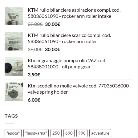
KTM rullo bilanciere aspirazione compl. cod.
58036061090 - rocker arm roller intake
Il
Il
39,00
€
30,00
€
prezzo
prezzo
KTM rullo bilanciere scarico compl. cod.
originale
attuale
58336061090 - rocker arm roller
era:
è:
Il
Il
39,00
€
30,00
€
39,00€.
30,00€.
prezzo
prezzo
Ktm ingranaggio pompa olio 26Z cod.
originale
attuale
58438001000 - oil pump gear
era:
è:
3,90
€
39,00€.
30,00€.
Ktm scodellino molle valvole cod. 77036036000 -
valve spring holder
6,00
€
TAGS
"epoca"
"husqvarna"
250
690
990
adventure