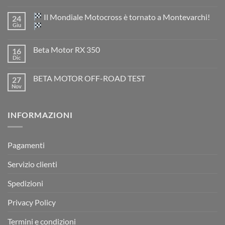
Nessun
commento
Il Mondiale Motocross è tornato a Montevarchi!
24
su
TM
Giu
EN
300
Nessun
2T
commento
Beta Motor RX 350
16
2026:
su
l’evoluzione
Dic
Nessun
dell’enduro
Il
commento
racing
Mondiale
su
è
Motocross
BETA MOTOR OFF-ROAD TEST
27
Beta
arrivata
è
Motor
Nov
tornato
Nessun
RX
a
commento
350
su
Montevarchi!
BETA
INFORMAZIONI
MOTOR
OFF-
ROAD
TEST
Pagamenti
Servizio clienti
Spedizioni
Privacy Policy
Termini e condizioni