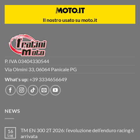
Il nostro usato su moto.it
P. IVA 03404330544
Via Olmini 33, 06064 Panicale PG
What's up:
+39 3334656649
NEWS
TM EN 300 2T 2026: l’evoluzione dell’enduro racing è
16
Lug
arrivata