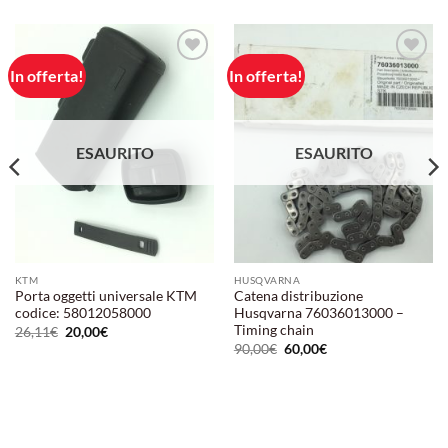
In offerta!
In offerta!
Aggiungi
Aggiungi
alla lista
alla lista
dei
dei
desideri
desideri
ESAURITO
ESAURITO
KTM
HUSQVARNA
Porta oggetti universale KTM
Catena distribuzione
codice: 58012058000
Husqvarna 76036013000 –
Timing chain
Il
Il
26,11
€
20,00
€
prezzo
prezzo
Il
Il
90,00
€
60,00
€
originale
attuale
prezzo
prezzo
era:
è:
originale
attuale
26,11€.
20,00€.
era:
è:
90,00€.
60,00€.