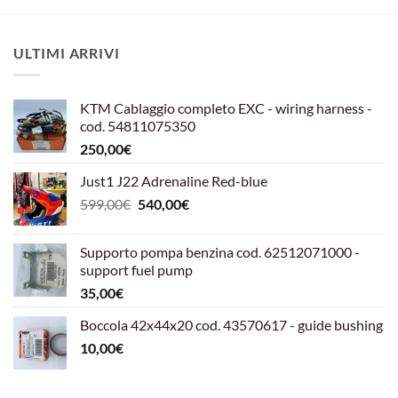
ULTIMI ARRIVI
KTM Cablaggio completo EXC - wiring harness -
cod. 54811075350
250,00
€
Just1 J22 Adrenaline Red-blue
Il
Il
599,00
€
540,00
€
prezzo
prezzo
originale
attuale
Supporto pompa benzina cod. 62512071000 -
era:
è:
support fuel pump
599,00€.
540,00€.
35,00
€
Boccola 42x44x20 cod. 43570617 - guide bushing
10,00
€