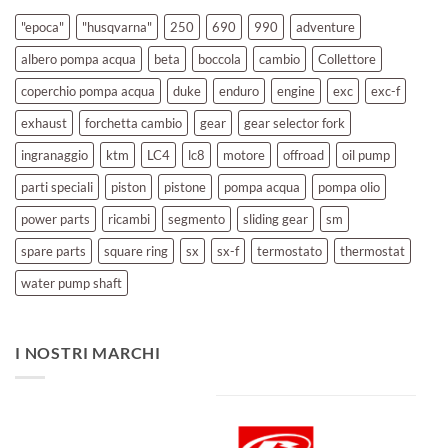
"epoca"
"husqvarna"
250
690
990
adventure
albero pompa acqua
beta
boccola
cambio
Collettore
coperchio pompa acqua
duke
enduro
engine
exc
exc-f
exhaust
forchetta cambio
gear
gear selector fork
ingranaggio
ktm
LC4
lc8
motore
offroad
oil pump
parti speciali
piston
pistone
pompa acqua
pompa olio
power parts
ricambi
segmento
sliding gear
sm
spare parts
square ring
sx
sx-f
termostato
thermostat
water pump shaft
I NOSTRI MARCHI