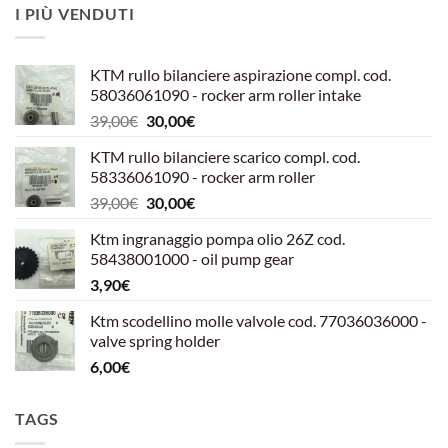
I PIÙ VENDUTI
KTM rullo bilanciere aspirazione compl. cod.
58036061090 - rocker arm roller intake
Il
Il
39,00
€
30,00
€
prezzo
prezzo
KTM rullo bilanciere scarico compl. cod.
originale
attuale
58336061090 - rocker arm roller
era:
è:
Il
Il
39,00
€
30,00
€
39,00€.
30,00€.
prezzo
prezzo
Ktm ingranaggio pompa olio 26Z cod.
originale
attuale
58438001000 - oil pump gear
era:
è:
3,90
€
39,00€.
30,00€.
Ktm scodellino molle valvole cod. 77036036000 -
valve spring holder
6,00
€
TAGS