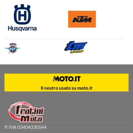
Il nostro usato su moto.it
P. IVA 03404330544