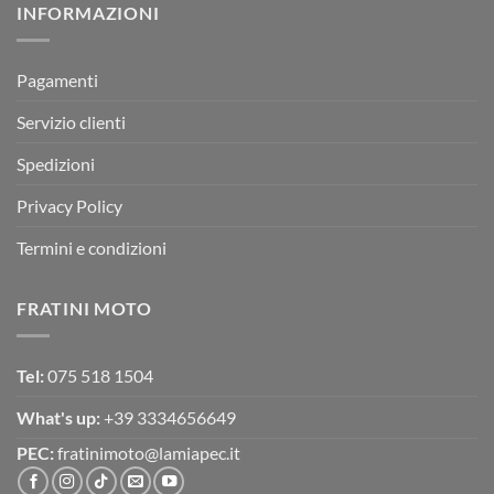
INFORMAZIONI
MOTOR
OFF-
ROAD
TEST
Pagamenti
Servizio clienti
Spedizioni
Privacy Policy
Termini e condizioni
FRATINI MOTO
Tel:
075 518 1504
What's up:
+39 3334656649
PEC:
fratinimoto@lamiapec.it