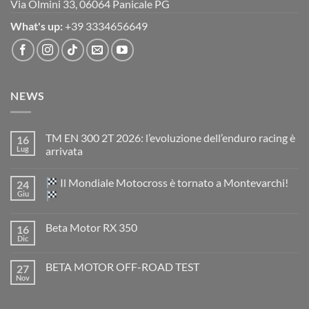
Via Olmini 33, 06064 Panicale PG
What's up:
+39 3334656649
NEWS
TM EN 300 2T 2026: l’evoluzione dell’enduro racing è
16
Lug
arrivata
Nessun
commento
Il Mondiale Motocross è tornato a Montevarchi!
24
su
TM
Giu
EN
300
Nessun
2T
commento
Beta Motor RX 350
16
2026:
su
l’evoluzione
Dic
Nessun
dell’enduro
Il
commento
racing
Mondiale
su
è
Motocross
BETA MOTOR OFF-ROAD TEST
27
Beta
arrivata
è
Motor
Nov
tornato
Nessun
RX
a
commento
350
su
Montevarchi!
BETA