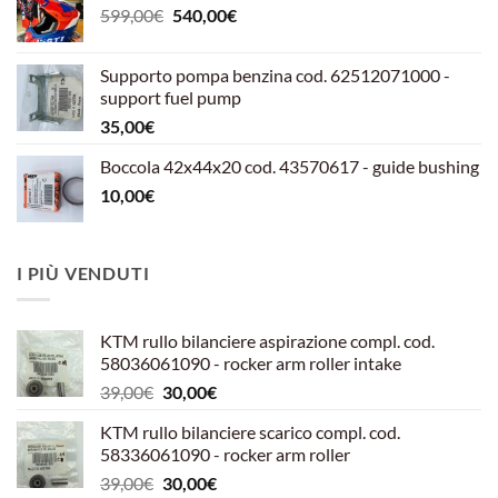
Il
Il
599,00
€
540,00
€
prezzo
prezzo
originale
attuale
Supporto pompa benzina cod. 62512071000 -
era:
è:
support fuel pump
599,00€.
540,00€.
35,00
€
Boccola 42x44x20 cod. 43570617 - guide bushing
10,00
€
I PIÙ VENDUTI
KTM rullo bilanciere aspirazione compl. cod.
58036061090 - rocker arm roller intake
Il
Il
39,00
€
30,00
€
prezzo
prezzo
KTM rullo bilanciere scarico compl. cod.
originale
attuale
58336061090 - rocker arm roller
era:
è:
Il
Il
39,00
€
30,00
€
39,00€.
30,00€.