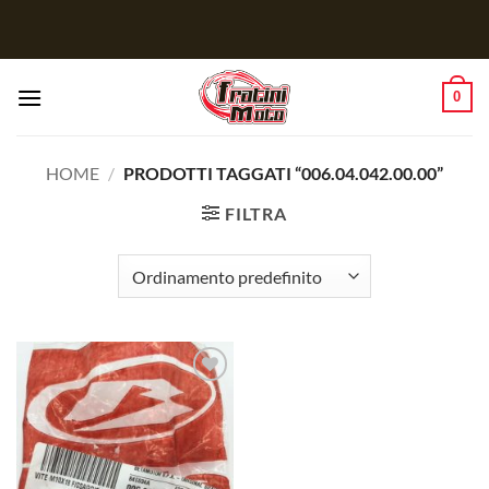
Salta
ai
contenuti
0
HOME
/
PRODOTTI TAGGATI “006.04.042.00.00”
FILTRA
Aggiungi
alla lista
dei
desideri