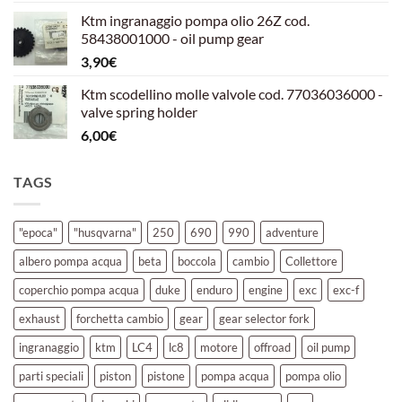
prezzo
prezzo
Ktm ingranaggio pompa olio 26Z cod.
originale
attuale
58438001000 - oil pump gear
era:
è:
3,90
€
39,00€.
30,00€.
Ktm scodellino molle valvole cod. 77036036000 -
valve spring holder
6,00
€
TAGS
"epoca"
"husqvarna"
250
690
990
adventure
albero pompa acqua
beta
boccola
cambio
Collettore
coperchio pompa acqua
duke
enduro
engine
exc
exc-f
exhaust
forchetta cambio
gear
gear selector fork
ingranaggio
ktm
LC4
lc8
motore
offroad
oil pump
parti speciali
piston
pistone
pompa acqua
pompa olio