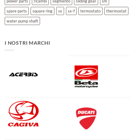
power parts
ricambi
segmento
sliding gear
sm
spare parts
square ring
sx
sx-f
termostato
thermostat
water pump shaft
I NOSTRI MARCHI