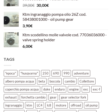
era:
è:
Il
Il
39,00
€
30,00
€
39,00€.
30,00€.
prezzo
prezzo
Ktm ingranaggio pompa olio 26Z cod.
originale
attuale
58438001000 - oil pump gear
era:
è:
3,90
€
39,00€.
30,00€.
Ktm scodellino molle valvole cod. 77036036000 -
valve spring holder
6,00
€
TAGS
"epoca"
"husqvarna"
250
690
990
adventure
albero pompa acqua
beta
boccola
cambio
Collettore
coperchio pompa acqua
duke
enduro
engine
exc
exc-f
exhaust
forchetta cambio
gear
gear selector fork
ingranaggio
ktm
LC4
lc8
motore
offroad
oil pump