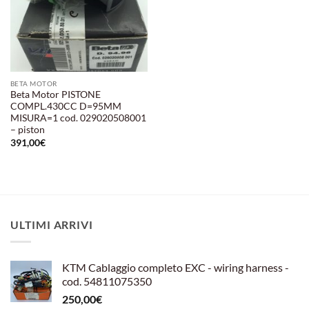
BETA MOTOR
Beta Motor PISTONE
COMPL.430CC D=95MM
MISURA=1 cod. 029020508001
– piston
391,00
€
ULTIMI ARRIVI
KTM Cablaggio completo EXC - wiring harness -
cod. 54811075350
250,00
€