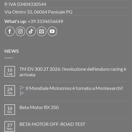
P. IVA 03404330544
Via Olmini 33, 06064 Panicale PG
What's up:
+39 3334656649
NEWS
TM EN 300 2T 2026: l’evoluzione dell’enduro racing è
16
Lug
arrivata
Nessun
commento
Il Mondiale Motocross è tornato a Montevarchi!
24
su
TM
Giu
EN
300
Nessun
2T
commento
Beta Motor RX 350
16
2026:
su
l’evoluzione
Dic
Nessun
dell’enduro
Il
commento
racing
Mondiale
su
è
Motocross
BETA MOTOR OFF-ROAD TEST
27
Beta
arrivata
è
Motor
Nov
tornato
Nessun