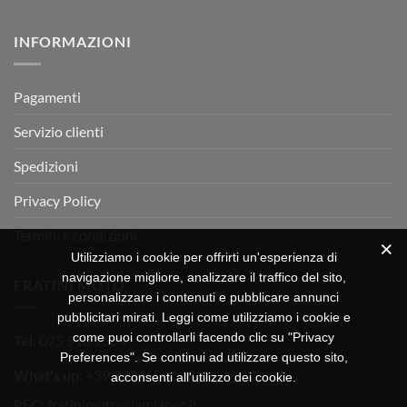
RX
a
commento
350
su
Montevarchi!
BETA
INFORMAZIONI
MOTOR
OFF-
ROAD
TEST
Pagamenti
Servizio clienti
Spedizioni
Privacy Policy
Termini e condizioni
Utilizziamo i cookie per offrirti un'esperienza di
navigazione migliore, analizzare il traffico del sito,
FRATINI MOTO
personalizzare i contenuti e pubblicare annunci
pubblicitari mirati. Leggi come utilizziamo i cookie e
come puoi controllarli facendo clic su "Privacy
Tel:
075 518 1504
Preferences". Se continui ad utilizzare questo sito,
What's up:
+39 3334656649
acconsenti all'utilizzo dei cookie.
PEC:
fratinimoto@lamiapec.it