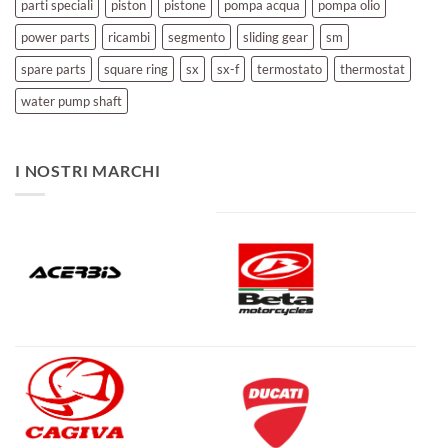
parti speciali
piston
pistone
pompa acqua
pompa olio
power parts
ricambi
segmento
sliding gear
sm
spare parts
square ring
sx
sx-f
termostato
thermostat
water pump shaft
I NOSTRI MARCHI