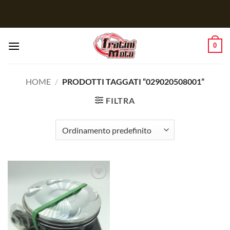
Salta
ai
contenuti
0
HOME
/
PRODOTTI TAGGATI “029020508001”
FILTRA
Aggiungi
alla lista
dei
desideri