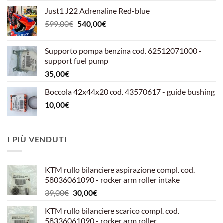
Just1 J22 Adrenaline Red-blue
Il
Il
599,00
€
540,00
€
prezzo
prezzo
originale
attuale
Supporto pompa benzina cod. 62512071000 -
era:
è:
support fuel pump
599,00€.
540,00€.
35,00
€
Boccola 42x44x20 cod. 43570617 - guide bushing
10,00
€
I PIÙ VENDUTI
KTM rullo bilanciere aspirazione compl. cod.
58036061090 - rocker arm roller intake
Il
Il
39,00
€
30,00
€
prezzo
prezzo
KTM rullo bilanciere scarico compl. cod.
originale
attuale
58336061090 - rocker arm roller