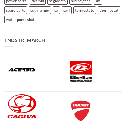
power parts
ricambi
segmento
sliding gear
sm
spare parts
square ring
sx
sx-f
termostato
thermostat
water pump shaft
I NOSTRI MARCHI