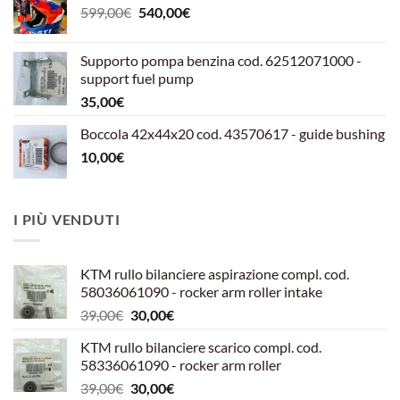
Il
Il
599,00
€
540,00
€
prezzo
prezzo
originale
attuale
Supporto pompa benzina cod. 62512071000 -
era:
è:
support fuel pump
599,00€.
540,00€.
35,00
€
Boccola 42x44x20 cod. 43570617 - guide bushing
10,00
€
I PIÙ VENDUTI
KTM rullo bilanciere aspirazione compl. cod.
58036061090 - rocker arm roller intake
Il
Il
39,00
€
30,00
€
prezzo
prezzo
KTM rullo bilanciere scarico compl. cod.
originale
attuale
58336061090 - rocker arm roller
era:
è:
Il
Il
39,00
€
30,00
€
39,00€.
30,00€.