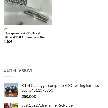
KTM
Ktm spinetta 4×15,8 cod.
0402041580 – needle roller
1,50
€
ULTIMI ARRIVI
KTM Cablaggio completo EXC - wiring harness -
cod. 54811075350
250,00
€
Just1 J22 Adrenaline Red-blue