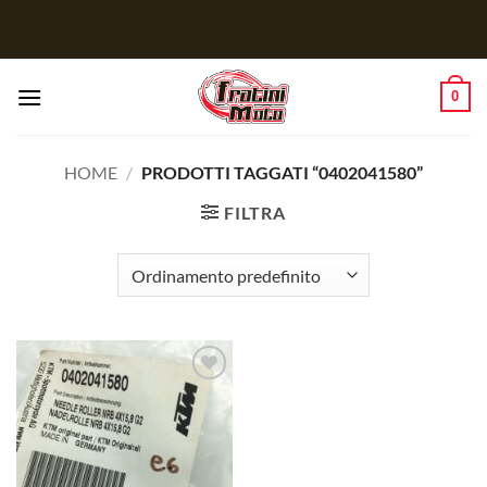
Salta
ai
contenuti
0
HOME
/
PRODOTTI TAGGATI “0402041580”
FILTRA
Aggiungi
alla lista
dei
desideri