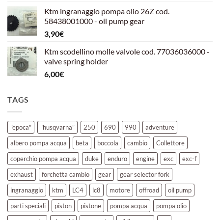
prezzo
prezzo
Ktm ingranaggio pompa olio 26Z cod.
originale
attuale
58438001000 - oil pump gear
era:
è:
3,90
€
39,00€.
30,00€.
Ktm scodellino molle valvole cod. 77036036000 -
valve spring holder
6,00
€
TAGS
"epoca"
"husqvarna"
250
690
990
adventure
albero pompa acqua
beta
boccola
cambio
Collettore
coperchio pompa acqua
duke
enduro
engine
exc
exc-f
exhaust
forchetta cambio
gear
gear selector fork
ingranaggio
ktm
LC4
lc8
motore
offroad
oil pump
parti speciali
piston
pistone
pompa acqua
pompa olio