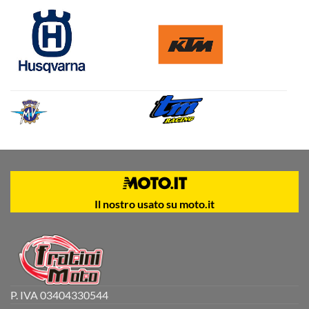
Il nostro usato su moto.it
P. IVA 03404330544