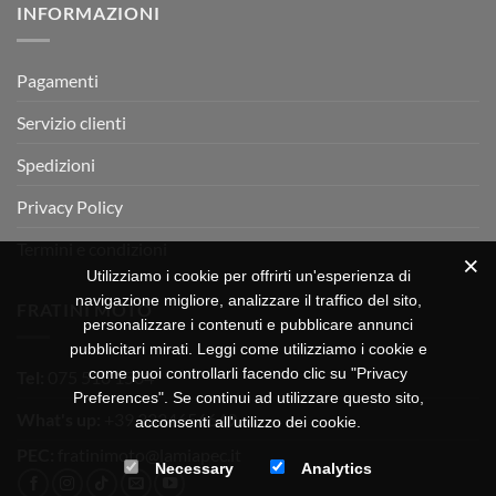
INFORMAZIONI
MOTOR
OFF-
ROAD
TEST
Pagamenti
Servizio clienti
Spedizioni
Privacy Policy
Termini e condizioni
Utilizziamo i cookie per offrirti un'esperienza di
navigazione migliore, analizzare il traffico del sito,
FRATINI MOTO
personalizzare i contenuti e pubblicare annunci
pubblicitari mirati. Leggi come utilizziamo i cookie e
come puoi controllarli facendo clic su "Privacy
Tel:
075 518 1504
Preferences". Se continui ad utilizzare questo sito,
What's up:
+39 3334656649
acconsenti all'utilizzo dei cookie.
PEC:
fratinimoto@lamiapec.it
Necessary
Analytics