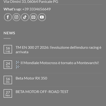
Via Olmini 33, 06064 Panicale PG
What's up:
+39 3334656649
NEWS
TM EN 300 2T 2026: l’evoluzione dell’enduro racing è
16
Lug
arrivata
Nessun
commento
Il Mondiale Motocross è tornato a Montevarchi!
24
su
TM
Giu
EN
300
Nessun
2T
commento
Beta Motor RX 350
16
2026:
su
l’evoluzione
Dic
Nessun
dell’enduro
Il
commento
racing
Mondiale
su
è
Motocross
BETA MOTOR OFF-ROAD TEST
27
Beta
arrivata
è
Motor
Nov
tornato
Nessun
RX
a
commento
350
su
Montevarchi!
BETA