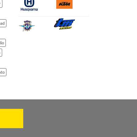
r
oad
lio
o
ato