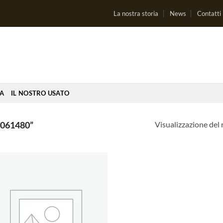
La nostra storia
News
Contatti
IA
IL NOSTRO USATO
Visualizzazione del 
061480”
Aggiungi
alla lista
dei
desideri