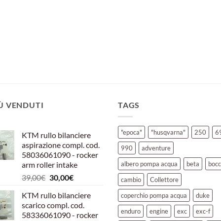
IÙ VENDUTI
TAGS
"epoca"
"husqvarna"
250
6
KTM rullo bilanciere
aspirazione compl. cod.
990
adventure
58036061090 - rocker
arm roller intake
albero pompa acqua
beta
bocc
Il
Il
39,00
€
30,00
€
cambio
Collettore
prezzo
prezzo
KTM rullo bilanciere
coperchio pompa acqua
duke
originale
attuale
scarico compl. cod.
era:
è:
enduro
engine
exc
exc-f
58336061090 - rocker
39,00€.
30,00€.