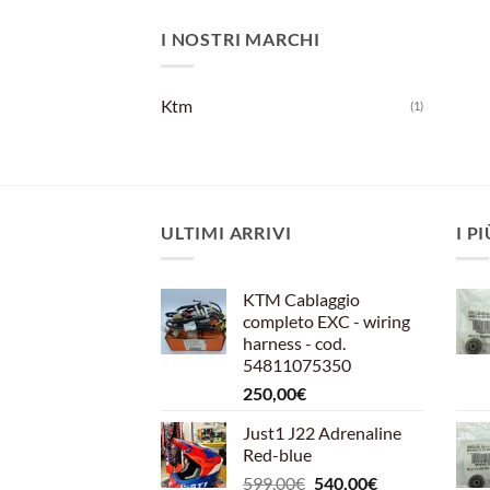
I NOSTRI MARCHI
Ktm
(1)
ULTIMI ARRIVI
I P
KTM Cablaggio
completo EXC - wiring
harness - cod.
54811075350
250,00
€
Just1 J22 Adrenaline
Red-blue
Il
Il
599,00
€
540,00
€