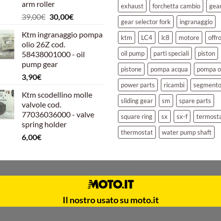
arm roller
exhaust
forchetta cambio
gea
Il
Il
39,00
€
30,00
€
gear selector fork
ingranaggio
prezzo
prezzo
Ktm ingranaggio pompa
originale
attuale
ktm
LC4
lc8
motore
offr
olio 26Z cod.
era:
è:
58438001000 - oil
oil pump
parti speciali
piston
39,00€.
30,00€.
pump gear
pistone
pompa acqua
pompa o
3,90
€
power parts
ricambi
segment
Ktm scodellino molle
sliding gear
sm
spare parts
valvole cod.
77036036000 - valve
square ring
sx
sx-f
termost
spring holder
thermostat
water pump shaft
6,00
€
Il nostro usato su moto.it