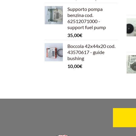
prezzo
prezzo
Supporto pompa
originale
attuale
benzina cod.
era:
è:
62512071000 -
599,00€.
540,00€.
support fuel pump
35,00
€
Boccola 42x44x20 cod.
43570617 - guide
bushing
10,00
€