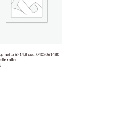
spinetta 6×14,8 cod. 0402061480
dle roller
€