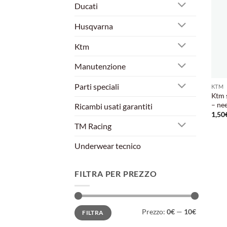
Ducati
Husqvarna
Ktm
Manutenzione
Parti speciali
KTM
Ktm 
– nee
Ricambi usati garantiti
1,50
TM Racing
Underwear tecnico
FILTRA PER PREZZO
Prezzo
Prezzo
Prezzo:
0€
—
10€
FILTRA
Min
Max